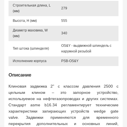
Строительная длина, L
279
(мм)
Высота, Н (мм)
555
Диаметр маховика, W
340
(мм)
OS&Y - выдвижной шпиндель с
Тип штока (шпинделя)
наружной резьбой
Исполнение корпуса
PSB-OS&Y
Описание
Клиновая задвижка 2" с классом давления 2500 с
цельным клином – это запорное устройство,
используемое на нефтегазопроводах и других системах.
Стандарт asme b16.34 регламентирует технические
характеристики запирающих устройств wedge gate
valve. Задвижки применяются для временного
перекрытия дополнительных и основных линий,