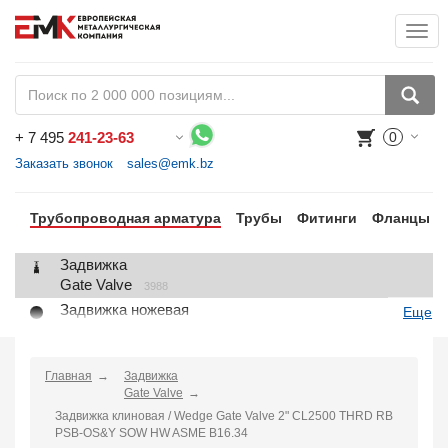
Togg
+
7 495
241-23-63
0
Воспользуйтесь каталогом, положите товар в корзину и оформите заказ.
Заказать звонок
sales@emk.bz
Трубопроводная арматура
Трубы
Фитинги
Фланцы
Задвижка
Gate Valve
3988
Задвижка ножевая
Еще
Knife Gate Valve
1
Клапан запорный
Globe Valve
Главная
Задвижка
2191
Gate Valve
Клапан регулирующий
Задвижка клиновая / Wedge Gate Valve 2" CL2500 THRD RB
Control Valve
2
PSB-OS&Y SOW HW ASME B16.34
Клапан предохранительный