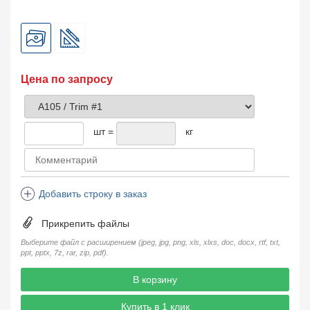
Цена по запросу
шт =
кг
Добавить строку в заказ
Прикрепить файлы
Выберите файл с расширением (jpeg, jpg, png, xls, xlxs, doc, docx, rtf, txt,
ppt, pptx, 7z, rar, zip, pdf).
В корзину
Купить в 1 клик