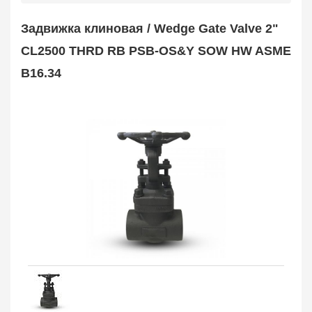
Safety Valve
1
Задвижка клиновая / Wedge Gate Valve 2"
Клапан обратный
Check Valve
3704
CL2500 THRD RB PSB-OS&Y SOW HW ASME
Кран шаровой
B16.34
Ball Valve
3321
Кран пробковый
Plug Valve
148
Затвор дисковый
Butterfly Valve
1
Фильтр сетчатый
Strainer
1138
Конденсатоотводчик
Steam Trap
4
Компенсатор
Expansion Joint
7
Пламегаситель
Flame Arrester
73
Заказать в 1 клик