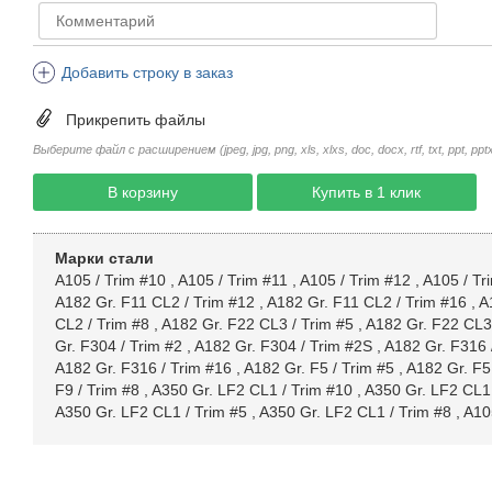
Добавить строку в заказ
Прикрепить файлы
Выберите файл с расширением (jpeg, jpg, png, xls, xlxs, doc, docx, rtf, txt, ppt, pptx, 
В корзину
Купить в 1 клик
Марки стали
A105 / Trim #10
,
A105 / Trim #11
,
A105 / Trim #12
,
A105 / Tr
A182 Gr. F11 CL2 / Trim #12
,
A182 Gr. F11 CL2 / Trim #16
,
A
CL2 / Trim #8
,
A182 Gr. F22 CL3 / Trim #5
,
A182 Gr. F22 CL3 
Gr. F304 / Trim #2
,
A182 Gr. F304 / Trim #2S
,
A182 Gr. F316 
A182 Gr. F316 / Trim #16
,
A182 Gr. F5 / Trim #5
,
A182 Gr. F5
F9 / Trim #8
,
A350 Gr. LF2 CL1 / Trim #10
,
A350 Gr. LF2 CL1 
A350 Gr. LF2 CL1 / Trim #5
,
A350 Gr. LF2 CL1 / Trim #8
,
A10