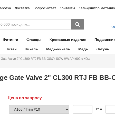
аботка
Доставка
Вопрос-ответ
Контакты
Калькулятор металло
За
Фитинги
Фланцы
Крепежные изделия
Подшипни
Титан
Никель
Медь-никель
Медь
Латунь
 Gate Valve 2" CL300 RTJ FB BB-OS&Y SOW HW API 602 с КОФ
ge Gate Valve 2" CL300 RTJ FB B
Цена по запросу
кг =