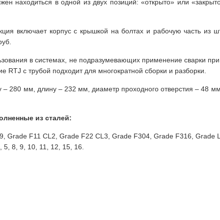
лжен находиться в одной из двух позиций: «открыто» или «закрыт
укция включает корпус с крышкой на болтах и рабочую часть из ш
руб.
льзования в системах, не подразумевающих применение сварки при
 RTJ с трубой подходит для многократной сборки и разборки.
 – 280 мм, длину – 232 мм, диаметр проходного отверстия – 48 мм
олненные из сталей:
F9, Grade F11 CL2, Grade F22 CL3, Grade F304, Grade F316, Grade 
, 8, 9, 10, 11, 12, 15, 16.