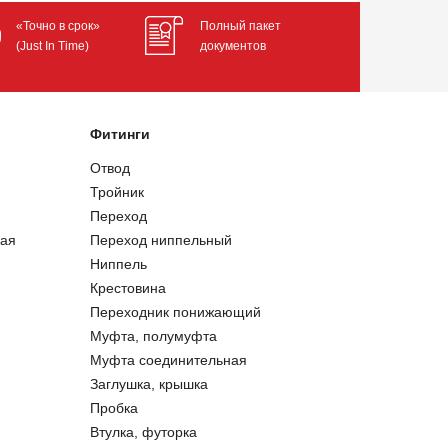
«Точно в срок»
Полный пакет
(Just In Time)
документов
Фитинги
Отвод
Тройник
Переход
ая
Переход ниппельный
Ниппель
Крестовина
Переходник понижающий
Муфта, полумуфта
Муфта соединительная
Заглушка, крышка
Пробка
Втулка, футорка