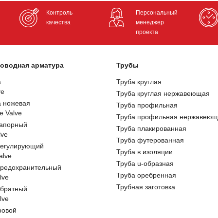
Контроль
Персональный
качества
менеджер
проекта
оводная арматура
Трубы
а
Труба круглая
ve
Труба круглая нержавеющая
а ножевая
Труба профильная
e Valve
Труба профильная нержавеющ
запорный
Труба плакированная
lve
Труба футерованная
регулирующий
Труба в изоляции
alve
Труба u-образная
предохранительный
Труба оребренная
lve
Трубная заготовка
обратный
lve
ровой