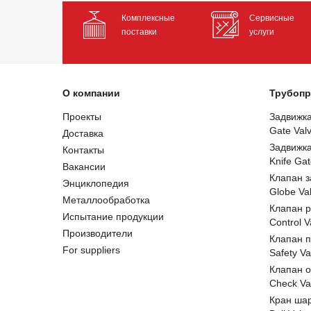
Комплексные
Сервисные
поставки
услуги
О компании
Трубопр
Проекты
Задвижк
Gate Val
Доставка
Задвижк
Контакты
Knife Gat
Вакансии
Клапан 
Энциклопедия
Globe Va
Металлообработка
Клапан 
Испытание продукции
Control V
Производители
Клапан 
For suppliers
Safety Va
Клапан 
Check Va
Кран ша