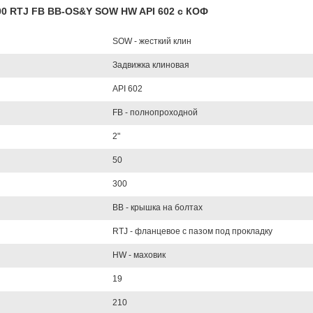
300 RTJ FB BB-OS&Y SOW HW API 602 с КОФ
SOW - жесткий клин
Задвижка клиновая
API 602
FB - полнопроходной
2"
50
300
BB - крышка на болтах
RTJ - фланцевое с пазом под прокладку
HW - маховик
19
210