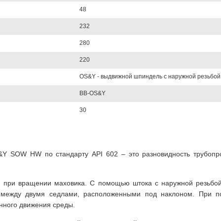
48
232
280
220
OS&Y - выдвижной шпиндель с наружной резьбой
BB-OS&Y
30
S&Y SOW HW по стандарту API 602 – это разновидность трубоп
 при вращении маховика. С помощью штока с наружной резьбой
я между двумя седлами, расположенными под наклоном. При п
нного движения среды.