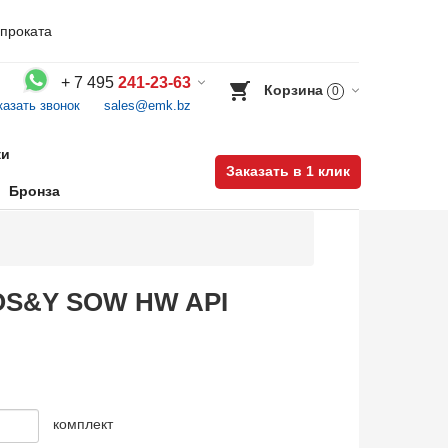
проката
+
7 495
241-23-63
Корзина
0
казать звонок
sales@emk.bz
Воспользуйтесь каталогом, положите товар в корзину и оформите заказ.
ки
Заказать в 1 клик
Бронза
B-OS&Y SOW HW API
комплект