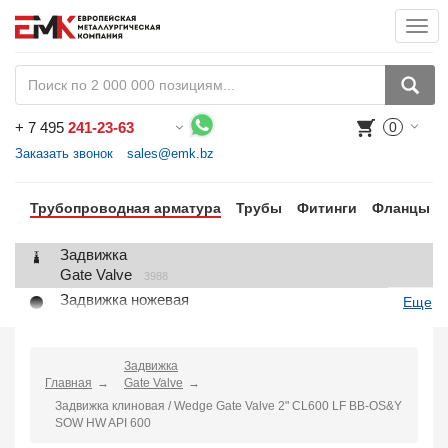
Togg
navi
+
7 495
241-23-63
0
Воспользуйтесь каталогом, положите товар в корзину и оформите заказ.
Заказать звонок
sales@emk.bz
Трубопроводная арматура
Трубы
Фитинги
Фланцы
Задвижка
Gate Valve
3988
Задвижка ножевая
Еще
Knife Gate Valve
1
Клапан запорный
Globe Valve
Задвижка
2191
Главная
Gate Valve
Клапан регулирующий
Задвижка клиновая / Wedge Gate Valve 2" CL600 LF BB-OS&Y
Control Valve
2
SOW HW API 600
Клапан предохранительный