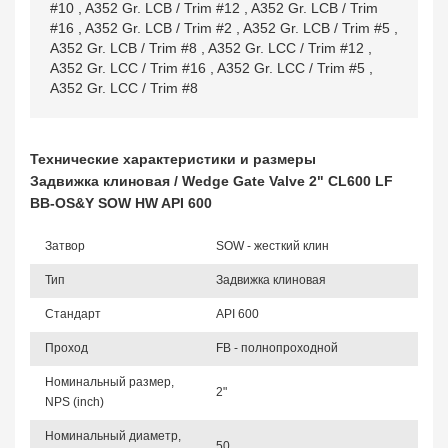
#10
,
A352 Gr. LCB / Trim #12
,
A352 Gr. LCB / Trim
#16
,
A352 Gr. LCB / Trim #2
,
A352 Gr. LCB / Trim #5
,
A352 Gr. LCB / Trim #8
,
A352 Gr. LCC / Trim #12
,
A352 Gr. LCC / Trim #16
,
A352 Gr. LCC / Trim #5
,
A352 Gr. LCC / Trim #8
Технические характеристики и размеры
Задвижка клиновая / Wedge Gate Valve 2" CL600 LF
BB-OS&Y SOW HW API 600
Затвор
SOW - жесткий клин
Тип
Задвижка клиновая
Стандарт
API 600
Проход
FB - полнопроходной
Номинальный размер,
2"
NPS (inch)
Номинальный диаметр,
50