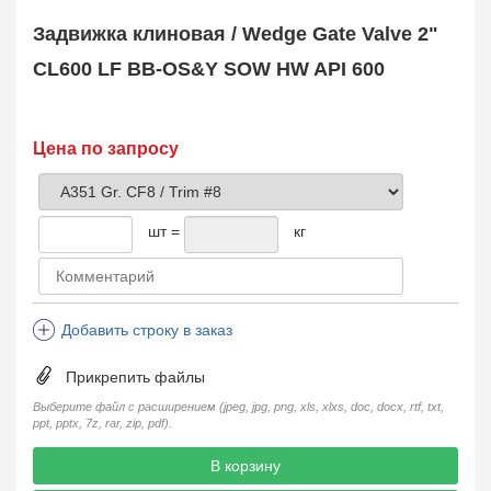
Safety Valve
1
Задвижка клиновая / Wedge Gate Valve 2"
Клапан обратный
Check Valve
3704
CL600 LF BB-OS&Y SOW HW API 600
Кран шаровой
Ball Valve
3321
Кран пробковый
Цена по запросу
Plug Valve
148
Затвор дисковый
Butterfly Valve
1
шт =
кг
Фильтр сетчатый
Strainer
1138
Конденсатоотводчик
Steam Trap
4
Добавить строку в заказ
Компенсатор
Expansion Joint
7
Прикрепить файлы
Пламегаситель
Flame Arrester
73
Выберите файл с расширением (jpeg, jpg, png, xls, xlxs, doc, docx, rtf, txt,
ppt, pptx, 7z, rar, zip, pdf).
Заказать в 1 клик
В корзину