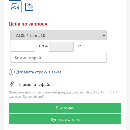
Цена по запросу
шт =
кг
Добавить строку в заказ
Прикрепить файлы
Выберите файл с расширением (jpeg, jpg, png, xls, xlxs, doc, docx, rtf, txt,
ppt, pptx, 7z, rar, zip, pdf).
В корзину
Купить в 1 клик