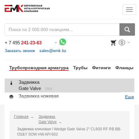
Togg
+
7 495
241-23-63
0
Воспользуйтесь каталогом, положите товар в корзину и оформите заказ.
Заказать звонок
sales@emk.bz
Трубопроводная арматура
Трубы
Фитинги
Фланцы
Задвижка
Gate Valve
3988
Задвижка ножевая
Еще
Knife Gate Valve
1
Клапан запорный
Globe Valve
Главная
Задвижка
2191
Gate Valve
Клапан регулирующий
Задвижка клиновая / Wedge Gate Valve 2" CL600 RF RB BB-
Control Valve
2
OS&Y SOW HW API 602
Клапан предохранительный