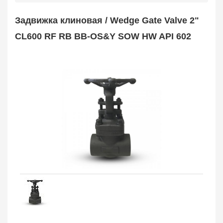
Safety Valve
1
Задвижка клиновая / Wedge Gate Valve 2"
Клапан обратный
Check Valve
3704
CL600 RF RB BB-OS&Y SOW HW API 602
Кран шаровой
Ball Valve
3321
Кран пробковый
Plug Valve
148
Затвор дисковый
Butterfly Valve
1
Фильтр сетчатый
Strainer
1138
Конденсатоотводчик
Steam Trap
4
Компенсатор
Expansion Joint
7
Пламегаситель
Flame Arrester
73
Заказать в 1 клик