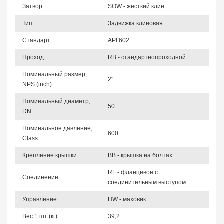
Затвор
SOW - жесткий клин
Тип
Задвижка клиновая
Стандарт
API 602
Проход
RB - стандартнопроходной
Номинальный размер,
2"
NPS (inch)
Номинальный диаметр,
50
DN
Номинальное давление,
600
Class
Крепление крышки
BB - крышка на болтах
RF - фланцевое с
Соединение
соединительным выступом
Управление
HW - маховик
Вес 1 шт (кг)
39,2