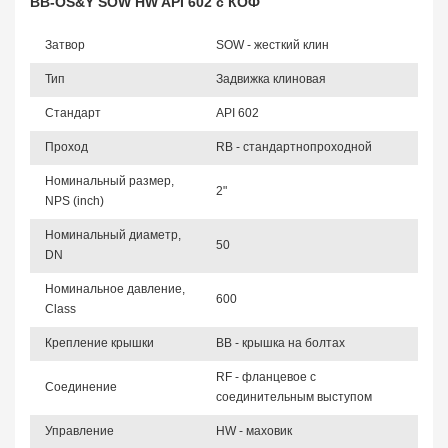
BB-OS&Y SOW HW API 602 с КОФ
Затвор
SOW - жесткий клин
Тип
Задвижка клиновая
Стандарт
API 602
Проход
RB - стандартнопроходной
Номинальный размер,
2"
NPS (inch)
Номинальный диаметр,
50
DN
Номинальное давление,
600
Class
Крепление крышки
BB - крышка на болтах
RF - фланцевое с
Соединение
соединительным выступом
Управление
HW - маховик