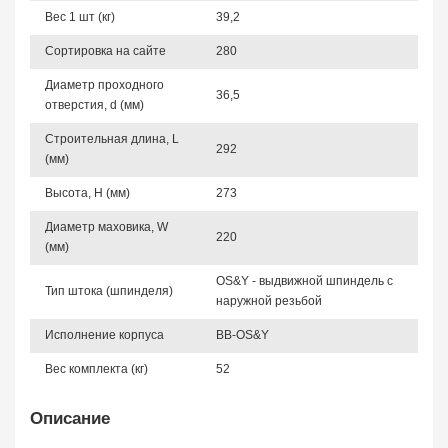
Вес 1 шт (кг)
39,2
Сортировка на сайте
280
Диаметр проходного
36,5
отверстия, d (мм)
Строительная длина, L
292
(мм)
Высота, Н (мм)
273
Диаметр маховика, W
220
(мм)
OS&Y - выдвижной шпиндель с
Тип штока (шпинделя)
наружной резьбой
Исполнение корпуса
BB-OS&Y
Вес комплекта (кг)
52
Описание