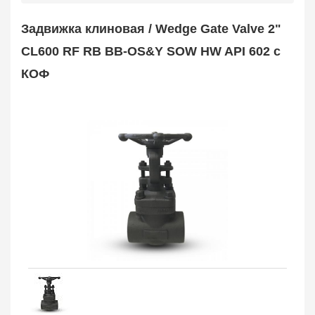
Safety Valve
1
Задвижка клиновая / Wedge Gate Valve 2"
Клапан обратный
Check Valve
3704
CL600 RF RB BB-OS&Y SOW HW API 602 с
Кран шаровой
КОФ
Ball Valve
3321
Кран пробковый
Plug Valve
148
Затвор дисковый
Butterfly Valve
1
Фильтр сетчатый
Strainer
1138
Конденсатоотводчик
Steam Trap
4
Компенсатор
Expansion Joint
7
Пламегаситель
Flame Arrester
73
Заказать в 1 клик