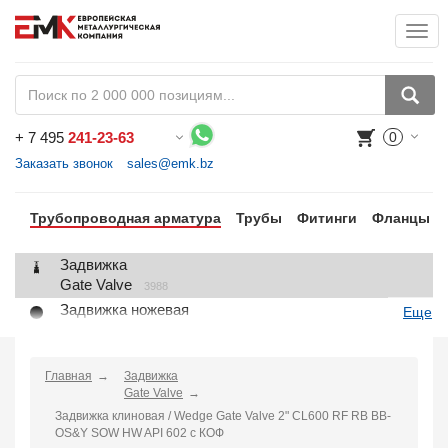
Togg
+
7 495
241-23-63
0
Воспользуйтесь каталогом, положите товар в корзину и оформите заказ.
Заказать звонок
sales@emk.bz
Трубопроводная арматура
Трубы
Фитинги
Фланцы
Задвижка
Gate Valve
3988
Задвижка ножевая
Еще
Knife Gate Valve
1
Клапан запорный
Globe Valve
Главная
Задвижка
2191
Gate Valve
Клапан регулирующий
Задвижка клиновая / Wedge Gate Valve 2" CL600 RF RB BB-
Control Valve
2
OS&Y SOW HW API 602 с КОФ
Клапан предохранительный