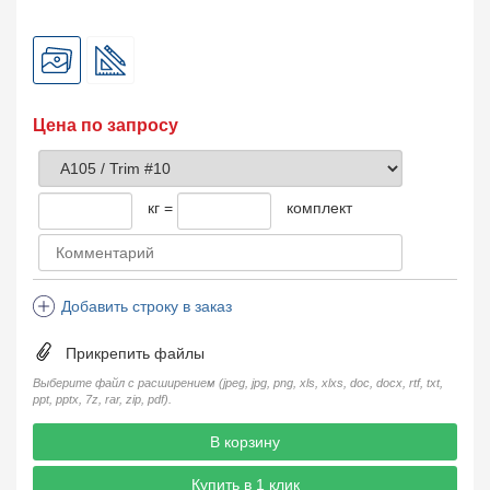
Цена по запросу
кг =
комплект
Добавить строку в заказ
Прикрепить файлы
Выберите файл с расширением (jpeg, jpg, png, xls, xlxs, doc, docx, rtf, txt,
ppt, pptx, 7z, rar, zip, pdf).
В корзину
Купить в 1 клик