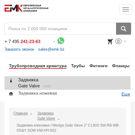
Togg
+
7 495
241-23-63
0
Воспользуйтесь каталогом, положите товар в корзину и оформите заказ.
Заказать звонок
sales@emk.bz
Трубопроводная арматура
Трубы
Фитинги
Фланцы
Задвижка
Gate Valve
3988
Задвижка ножевая
Еще
Knife Gate Valve
1
Клапан запорный
Globe Valve
Главная
Задвижка
2191
Gate Valve
Клапан регулирующий
Задвижка клиновая / Wedge Gate Valve 2" CL800 SW RB WB-
Control Valve
2
OS&Y SOW HW API 602
Клапан предохранительный