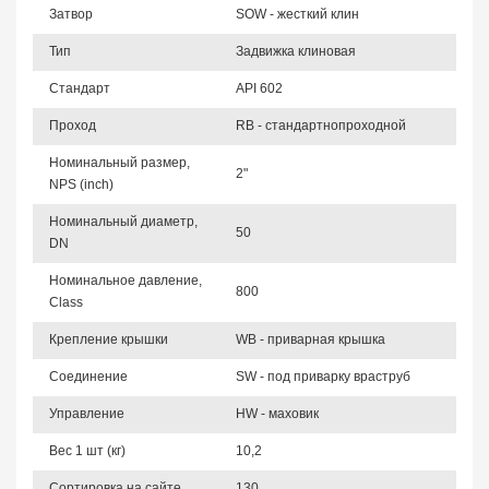
Затвор
SOW - жесткий клин
Тип
Задвижка клиновая
Стандарт
API 602
Проход
RB - стандартнопроходной
Номинальный размер,
2"
NPS (inch)
Номинальный диаметр,
50
DN
Номинальное давление,
800
Class
Крепление крышки
WB - приварная крышка
Соединение
SW - под приварку враструб
Управление
HW - маховик
Вес 1 шт (кг)
10,2
Сортировка на сайте
130