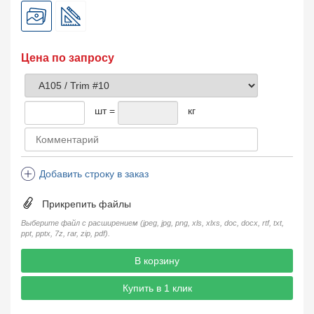
Цена по запросу
шт =
кг
Добавить строку в заказ
Прикрепить файлы
Выберите файл с расширением (jpeg, jpg, png, xls, xlxs, doc, docx, rtf, txt,
ppt, pptx, 7z, rar, zip, pdf).
В корзину
Купить в 1 клик