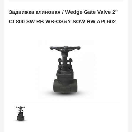
Safety Valve
1
Задвижка клиновая / Wedge Gate Valve 2"
Клапан обратный
Check Valve
3704
CL800 SW RB WB-OS&Y SOW HW API 602
Кран шаровой
Ball Valve
3321
Кран пробковый
Plug Valve
148
Затвор дисковый
Butterfly Valve
1
Фильтр сетчатый
Strainer
1138
Конденсатоотводчик
Steam Trap
4
Компенсатор
Expansion Joint
7
Пламегаситель
Flame Arrester
73
Заказать в 1 клик