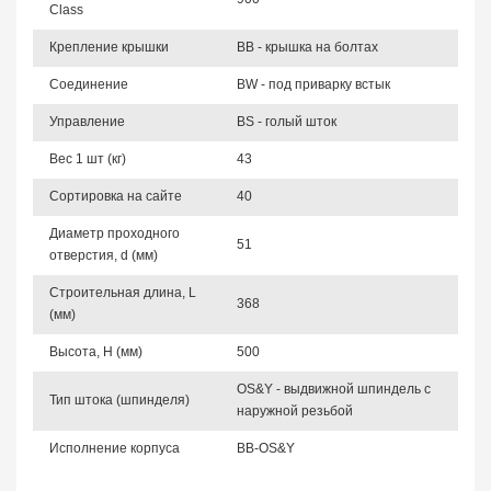
Class
Крепление крышки
BB - крышка на болтах
Соединение
BW - под приварку встык
Управление
BS - голый шток
Вес 1 шт (кг)
43
Сортировка на сайте
40
Диаметр проходного
51
отверстия, d (мм)
Строительная длина, L
368
(мм)
Высота, Н (мм)
500
OS&Y - выдвижной шпиндель с
Тип штока (шпинделя)
наружной резьбой
Исполнение корпуса
BB-OS&Y