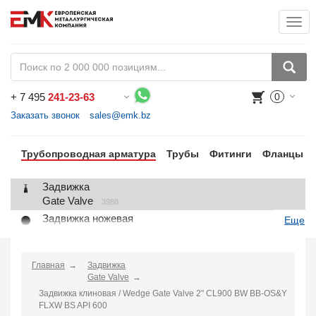
Togg
+
7 495
241-23-63
0
Воспользуйтесь каталогом, положите товар в корзину и оформите заказ.
Заказать звонок
sales@emk.bz
Трубопроводная арматура
Трубы
Фитинги
Фланцы
Задвижка
Gate Valve
3988
Задвижка ножевая
Еще
Knife Gate Valve
1
Клапан запорный
Globe Valve
Главная
Задвижка
2191
Gate Valve
Клапан регулирующий
Задвижка клиновая / Wedge Gate Valve 2" CL900 BW BB-OS&Y
Control Valve
2
FLXW BS API 600
Клапан предохранительный