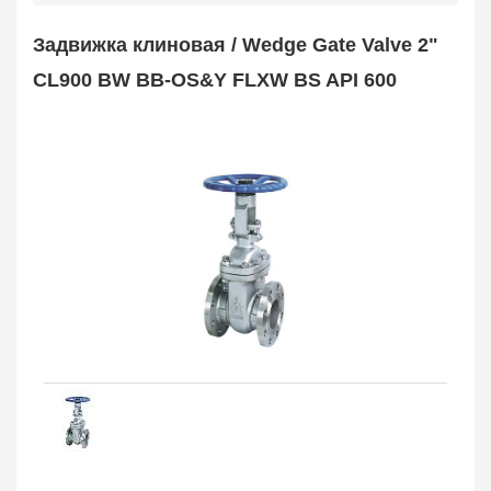
Safety Valve
1
Задвижка клиновая / Wedge Gate Valve 2"
Клапан обратный
Check Valve
3704
CL900 BW BB-OS&Y FLXW BS API 600
Кран шаровой
Ball Valve
3321
Кран пробковый
Plug Valve
148
Затвор дисковый
Butterfly Valve
1
Фильтр сетчатый
Strainer
1138
Конденсатоотводчик
Steam Trap
4
Компенсатор
Expansion Joint
7
Пламегаситель
Flame Arrester
73
Заказать в 1 клик