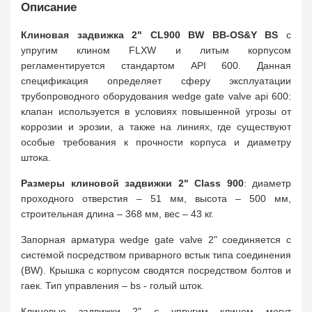
Описание
Клиновая задвижка 2" CL900 BW BB-OS&Y BS
с
упругим клином FLXW и литым корпусом
регламентируется стандартом API 600. Данная
спецификация определяет сферу эксплуатации
трубопроводного оборудования wedge gate valve api 600:
клапан используется в условиях повышенной угрозы от
коррозии и эрозии, а также на линиях, где существуют
особые требования к прочности корпуса и диаметру
штока.
Размеры клиновой задвижки 2" Class 900
: диаметр
проходного отверстия – 51 мм, высота – 500 мм,
строительная длина – 368 мм, вес – 43 кг.
Запорная арматура wedge gate valve 2" соединяется с
системой посредством приварного встык типа соединения
(BW). Крышка с корпусом сводятся посредством болтов и
гаек. Тип управления – bs - голый шток.
Клиновые задвижки 2" с упругим клином могут