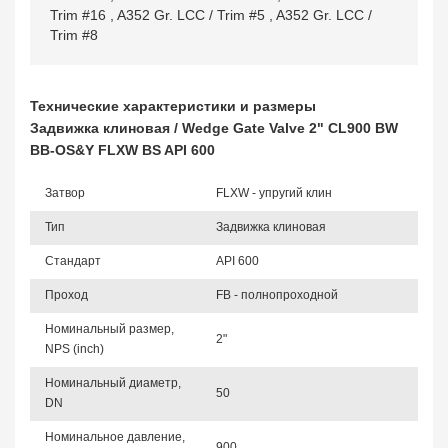
Trim #16
,
A352 Gr. LCC / Trim #5
,
A352 Gr. LCC /
Trim #8
Технические характеристики и размеры
Задвижка клиновая / Wedge Gate Valve 2" CL900 BW
BB-OS&Y FLXW BS API 600
Затвор
FLXW - упругий клин
Тип
Задвижка клиновая
Стандарт
API 600
Проход
FB - полнопроходной
Номинальный размер,
2"
NPS (inch)
Номинальный диаметр,
50
DN
Номинальное давление,
900