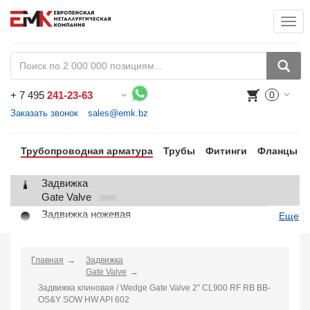
Togg
+
7 495
241-23-63
0
Воспользуйтесь каталогом, положите товар в корзину и оформите заказ.
Заказать звонок
sales@emk.bz
Трубопроводная арматура
Трубы
Фитинги
Фланцы
Задвижка
Gate Valve
3988
Задвижка ножевая
Еще
Knife Gate Valve
1
Клапан запорный
Globe Valve
Главная
Задвижка
2191
Gate Valve
Клапан регулирующий
Задвижка клиновая / Wedge Gate Valve 2" CL900 RF RB BB-
Control Valve
2
OS&Y SOW HW API 602
Клапан предохранительный