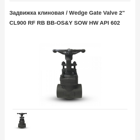
Safety Valve
1
Задвижка клиновая / Wedge Gate Valve 2"
Клапан обратный
Check Valve
3704
CL900 RF RB BB-OS&Y SOW HW API 602
Кран шаровой
Ball Valve
3321
Кран пробковый
Plug Valve
148
Затвор дисковый
Butterfly Valve
1
Фильтр сетчатый
Strainer
1138
Конденсатоотводчик
Steam Trap
4
Компенсатор
Expansion Joint
7
Пламегаситель
Flame Arrester
73
Заказать в 1 клик