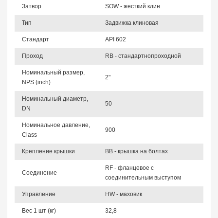
Затвор
SOW - жесткий клин
Тип
Задвижка клиновая
Стандарт
API 602
Проход
RB - стандартнопроходной
Номинальный размер,
2"
NPS (inch)
Номинальный диаметр,
50
DN
Номинальное давление,
900
Class
Крепление крышки
BB - крышка на болтах
RF - фланцевое с
Соединение
соединительным выступом
Управление
HW - маховик
Вес 1 шт (кг)
32,8