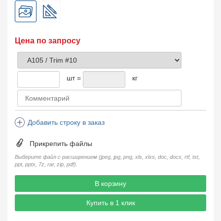
Цена по запросу
шт =
кг
Добавить строку в заказ
Прикрепить файлы
Выберите файл с расширением (jpeg, jpg, png, xls, xlxs, doc, docx, rtf, txt,
ppt, pptx, 7z, rar, zip, pdf).
В корзину
Купить в 1 клик