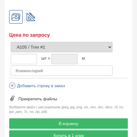
Цена по запросу
шт =
кг
Добавить строку в заказ
Прикрепить файлы
Выберите файл с расширением (jpeg, jpg, png, xls, xlxs, doc, docx, rtf, txt,
ppt, pptx, 7z, rar, zip, pdf).
В корзину
Купить в 1 клик