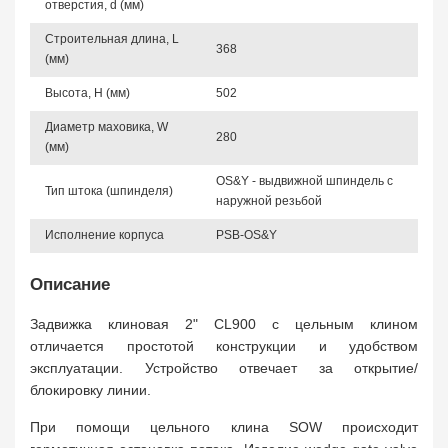
отверстия, d (мм)
Строительная длина, L
368
(мм)
Высота, Н (мм)
502
Диаметр маховика, W
280
(мм)
OS&Y - выдвижной шпиндель с
Тип штока (шпинделя)
наружной резьбой
Исполнение корпуса
PSB-OS&Y
Описание
Задвижка клиновая 2" CL900 с цельным клином
отличается простотой конструкции и удобством
эксплуатации. Устройство отвечает за открытие/
блокировку линии.
При помощи цельного клина SOW происходит