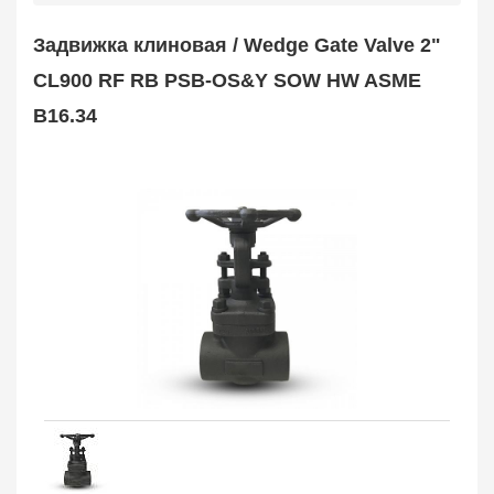
Safety Valve
1
Задвижка клиновая / Wedge Gate Valve 2"
Клапан обратный
Check Valve
3704
CL900 RF RB PSB-OS&Y SOW HW ASME
Кран шаровой
B16.34
Ball Valve
3321
Кран пробковый
Plug Valve
148
Затвор дисковый
Butterfly Valve
1
Фильтр сетчатый
Strainer
1138
Конденсатоотводчик
Steam Trap
4
Компенсатор
Expansion Joint
7
Пламегаситель
Flame Arrester
73
Заказать в 1 клик