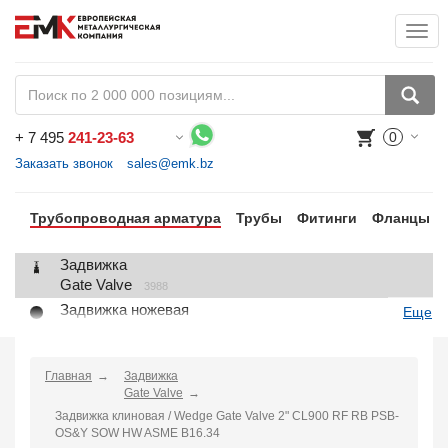
Togg
+
7 495
241-23-63
0
Воспользуйтесь каталогом, положите товар в корзину и оформите заказ.
Заказать звонок
sales@emk.bz
Трубопроводная арматура
Трубы
Фитинги
Фланцы
Задвижка
Gate Valve
3988
Задвижка ножевая
Еще
Knife Gate Valve
1
Клапан запорный
Globe Valve
Главная
Задвижка
2191
Gate Valve
Клапан регулирующий
Задвижка клиновая / Wedge Gate Valve 2" CL900 RF RB PSB-
Control Valve
2
OS&Y SOW HW ASME B16.34
Клапан предохранительный