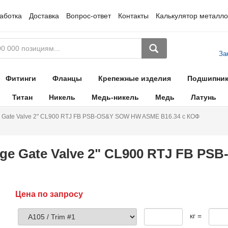
аботка
Доставка
Вопрос-ответ
Контакты
Калькулятор металло
За
Фитинги
Фланцы
Крепежные изделия
Подшипни
Титан
Никель
Медь-никель
Медь
Латунь
e Gate Valve 2" CL900 RTJ FB PSB-OS&Y SOW HW ASME B16.34 с КОФ
ge Gate Valve 2" CL900 RTJ FB P
Цена по запросу
кг =