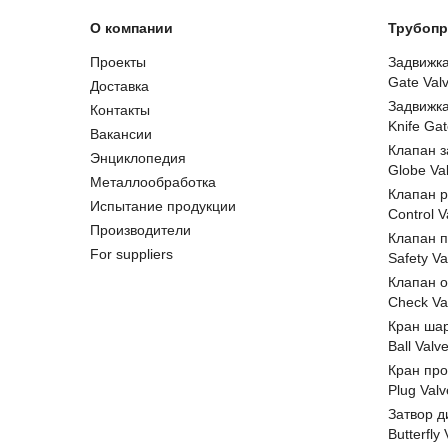
О компании
Трубопр
Проекты
Задвижк
Gate Val
Доставка
Задвижк
Контакты
Knife Gat
Вакансии
Клапан 
Энциклопедия
Globe Va
Металлообработка
Клапан 
Испытание продукции
Control V
Производители
Клапан 
For suppliers
Safety Va
Клапан 
Check Va
Кран ша
Ball Valv
Кран пр
Plug Valv
Затвор д
Butterfly