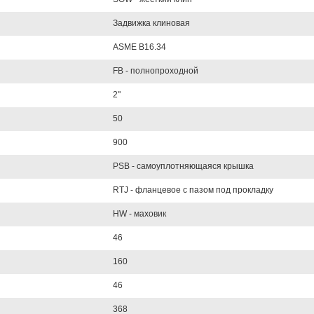
Задвижка клиновая
ASME B16.34
FB - полнопроходной
2"
50
900
PSB - самоуплотняющаяся крышка
RTJ - фланцевое с пазом под прокладку
HW - маховик
46
160
46
368