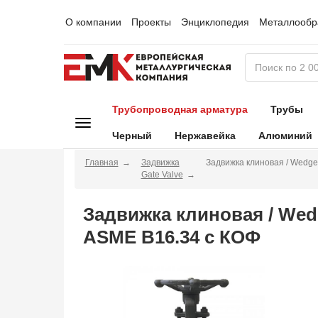
О компании
Проекты
Энциклопедия
Металлообр
Трубопроводная арматура
Трубы
Черный
Нержавейка
Алюминий
Главная
Задвижка
Задвижка клиновая / Wedg
Gate Valve
Задвижка клиновая / Wed
ASME B16.34 с КОФ