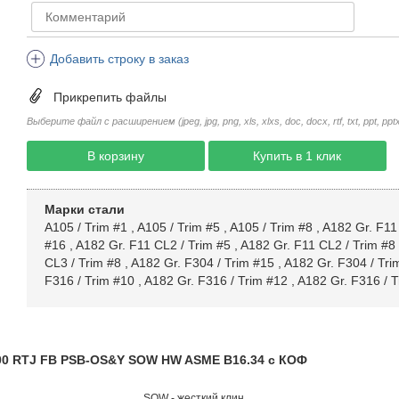
Добавить строку в заказ
Прикрепить файлы
Выберите файл с расширением (jpeg, jpg, png, xls, xlxs, doc, docx, rtf, txt, ppt, pptx, 
В корзину
Купить в 1 клик
Марки стали
A105 / Trim #1
,
A105 / Trim #5
,
A105 / Trim #8
,
A182 Gr. F11
#16
,
A182 Gr. F11 CL2 / Trim #5
,
A182 Gr. F11 CL2 / Trim #8
CL3 / Trim #8
,
A182 Gr. F304 / Trim #15
,
A182 Gr. F304 / Tri
F316 / Trim #10
,
A182 Gr. F316 / Trim #12
,
A182 Gr. F316 / T
900 RTJ FB PSB-OS&Y SOW HW ASME B16.34 с КОФ
SOW - жесткий клин