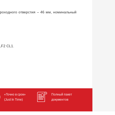
роходного отверстия – 46 мм, номинальный
LF2 CL1.
«Точно в срок»
Полный пакет
(Just In Time)
документов