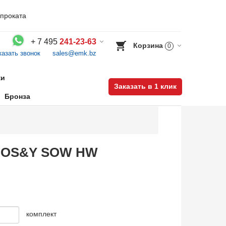
проката
+
7 495
241-23-63
Корзина
0
казать звонок
sales@emk.bz
Воспользуйтесь каталогом, положите товар в корзину и оформите заказ.
ки
Заказать в 1 клик
Бронза
SB-OS&Y SOW HW
комплект