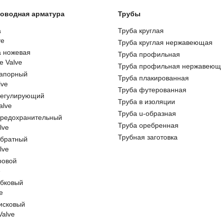
оводная арматура
Трубы
а
Труба круглая
ve
Труба круглая нержавеющая
а ножевая
Труба профильная
e Valve
Труба профильная нержавеющ
запорный
Труба плакированная
lve
Труба футерованная
регулирующий
Труба в изоляции
alve
Труба u-образная
предохранительный
Труба оребренная
lve
Трубная заготовка
обратный
lve
ровой
e
обковый
e
исковый
 Valve