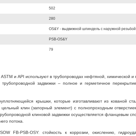
502
280
OS&Y - выдвижной шпиндель с наружной резьбой
PSB-OS&Y
79
 ASTM и API используют в трубопроводах нефтяной, химической и 
 трубопроводной задвижки – полное и герметичное перекрыти
оуплотняющейся крышки, которые изготавливают из кованой ста
ы цельный клин (запорный элемент) с полнопроходным отверстие
трубопроводной клиновой задвижки осуществляется фланцевым спо
его потока.
"SOW FB-PSB-OSY: стойкость к коррозии, окислению, гидроуд