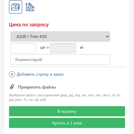
Цена по запросу
шт =
кг
Добавить строку в заказ
Прикрепить файлы
Выберите файл с расширением (jpeg, jpg, png, xls, xlxs, doc, docx, rtf, txt,
ppt, pptx, 7z, rar, zip, pdf).
В корзину
Купить в 1 клик