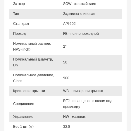
Затвор
SOW - жесткий клин
Тип
Задвижка клиновая
Стандарт
API 602
Проход
FB - полнопроходной
Номинальный размер,
2"
NPS (inch)
Номинальный диаметр,
50
DN
Номинальное давление,
900
Class
Крепление крышки
WB - приварная крышка
RTJ - фланцевое с пазом под
Соединение
прокладку
Управление
HW - маховик
Вес 1 шт (кг)
32,8