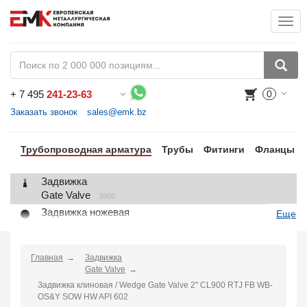
Togg
+
7 495
241-23-63
0
Воспользуйтесь каталогом, положите товар в корзину и оформите заказ.
Заказать звонок
sales@emk.bz
Трубопроводная арматура
Трубы
Фитинги
Фланцы
Задвижка
Gate Valve
3988
Задвижка ножевая
Еще
Knife Gate Valve
1
Клапан запорный
Globe Valve
Главная
Задвижка
2191
Gate Valve
Клапан регулирующий
Задвижка клиновая / Wedge Gate Valve 2" CL900 RTJ FB WB-
Control Valve
2
OS&Y SOW HW API 602
Клапан предохранительный