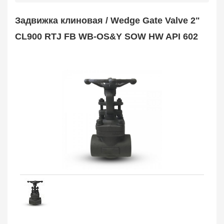
Safety Valve
1
Задвижка клиновая / Wedge Gate Valve 2"
Клапан обратный
Check Valve
3704
CL900 RTJ FB WB-OS&Y SOW HW API 602
Кран шаровой
Ball Valve
3321
Кран пробковый
Plug Valve
148
Затвор дисковый
Butterfly Valve
1
Фильтр сетчатый
Strainer
1138
Конденсатоотводчик
Steam Trap
4
Компенсатор
Expansion Joint
7
Пламегаситель
Flame Arrester
73
Заказать в 1 клик