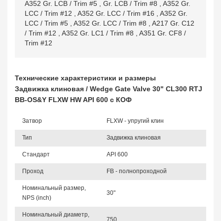
A352 Gr. LCB / Trim #5
,
Gr. LCB / Trim #8
,
A352 Gr.
LCC / Trim #12
,
A352 Gr. LCC / Trim #16
,
A352 Gr.
LCC / Trim #5
,
A352 Gr. LCC / Trim #8
,
A217 Gr. C12
/ Trim #12
,
A352 Gr. LC1 / Trim #8
,
A351 Gr. CF8 /
Trim #12
Технические характеристики и размеры
Задвижка клиновая / Wedge Gate Valve 30" CL300 RTJ
BB-OS&Y FLXW HW API 600 с КОФ
Затвор
FLXW - упругий клин
Тип
Задвижка клиновая
Стандарт
API 600
Проход
FB - полнопроходной
Номинальный размер,
30"
NPS (inch)
Номинальный диаметр,
750