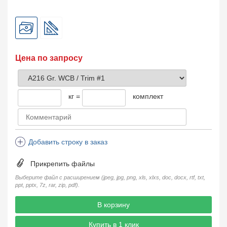
Цена по запросу
кг =
комплект
Добавить строку в заказ
Прикрепить файлы
Выберите файл с расширением (jpeg, jpg, png, xls, xlxs, doc, docx, rtf, txt,
ppt, pptx, 7z, rar, zip, pdf).
В корзину
Купить в 1 клик