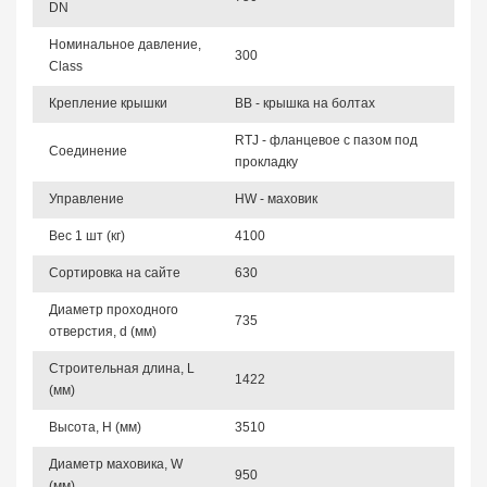
DN
Номинальное давление,
300
Class
Крепление крышки
BB - крышка на болтах
RTJ - фланцевое с пазом под
Соединение
прокладку
Управление
HW - маховик
Вес 1 шт (кг)
4100
Сортировка на сайте
630
Диаметр проходного
735
отверстия, d (мм)
Строительная длина, L
1422
(мм)
Высота, Н (мм)
3510
Диаметр маховика, W
950
(мм)