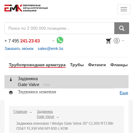
Togg
+
7 495
241-23-63
0
Воспользуйтесь каталогом, положите товар в корзину и оформите заказ.
Заказать звонок
sales@emk.bz
Трубопроводная арматура
Трубы
Фитинги
Фланцы
Задвижка
Gate Valve
3988
Задвижка ножевая
Еще
Knife Gate Valve
1
Клапан запорный
Globe Valve
Главная
Задвижка
2191
Gate Valve
Клапан регулирующий
Задвижка клиновая / Wedge Gate Valve 30" CL300 RTJ BB-
Control Valve
2
OS&Y FLXW HW API 600 с КОФ
Клапан предохранительный