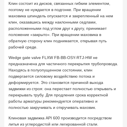
Клин состоит из дисков, связанных гибким элементом,
поэтому не нуждается в подгонке. При вращении
маховика шпиндель опускается и закрепленный на нем
клин, оказавшись между наклонными седлами,
расположенными под углом друг к другу, принимает
положение «закрыто». При вращении маховика в
обратную сторону клин поднимается, открывая путь
рабочей среде.
Wedge gate valve FLXW FB-BB-OSY-RTJ-HW не
предназначена для частичного перекрытия трубопровода.
Находясь в полуопущенном состоянии, клин
подвергается силовому воздействию потока и
деформируется. Это становится причиной выхода
задвижки из строя: она перестает полностью открывать и
перекрывать трубу. Для продления срока корректной
работы арматуры рекомендуется оперативно и
полностью закручивать и откручивать маховик.
Клиновая задвижка API 600 производится посредством
литья из углеродистой или легированной стали.