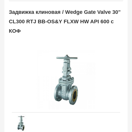
Safety Valve
1
Задвижка клиновая / Wedge Gate Valve 30"
Клапан обратный
Check Valve
3704
CL300 RTJ BB-OS&Y FLXW HW API 600 с
Кран шаровой
КОФ
Ball Valve
3321
Кран пробковый
Plug Valve
148
Затвор дисковый
Butterfly Valve
1
Фильтр сетчатый
Strainer
1138
Конденсатоотводчик
Steam Trap
4
Компенсатор
Expansion Joint
7
Пламегаситель
Flame Arrester
73
Заказать в 1 клик