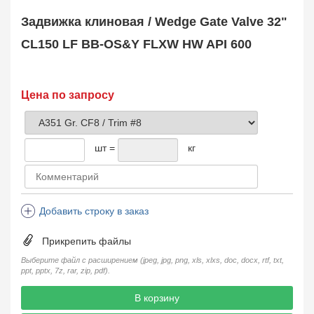
Safety Valve
1
Задвижка клиновая / Wedge Gate Valve 32"
Клапан обратный
Check Valve
3704
CL150 LF BB-OS&Y FLXW HW API 600
Кран шаровой
Ball Valve
3321
Кран пробковый
Цена по запросу
Plug Valve
148
Затвор дисковый
Butterfly Valve
1
шт =
кг
Фильтр сетчатый
Strainer
1138
Конденсатоотводчик
Steam Trap
4
Добавить строку в заказ
Компенсатор
Expansion Joint
7
Прикрепить файлы
Пламегаситель
Flame Arrester
73
Выберите файл с расширением (jpeg, jpg, png, xls, xlxs, doc, docx, rtf, txt,
ppt, pptx, 7z, rar, zip, pdf).
Заказать в 1 клик
В корзину