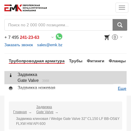
Togg
navi
+
7 495
241-23-63
0
Воспользуйтесь каталогом, положите товар в корзину и оформите заказ.
Заказать звонок
sales@emk.bz
Трубопроводная арматура
Трубы
Фитинги
Фланцы
Задвижка
Gate Valve
3988
Задвижка ножевая
Еще
Knife Gate Valve
1
Клапан запорный
Globe Valve
Задвижка
2191
Главная
Gate Valve
Клапан регулирующий
Задвижка клиновая / Wedge Gate Valve 32" CL150 LF BB-OS&Y
Control Valve
2
FLXW HW API 600
Клапан предохранительный