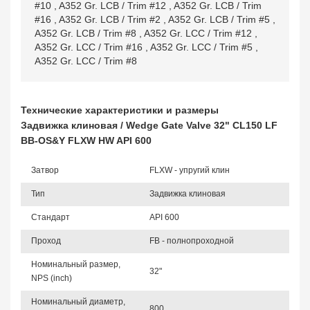
#10
,
A352 Gr. LCB / Trim #12
,
A352 Gr. LCB / Trim
#16
,
A352 Gr. LCB / Trim #2
,
A352 Gr. LCB / Trim #5
,
A352 Gr. LCB / Trim #8
,
A352 Gr. LCC / Trim #12
,
A352 Gr. LCC / Trim #16
,
A352 Gr. LCC / Trim #5
,
A352 Gr. LCC / Trim #8
Технические характеристики и размеры
Задвижка клиновая / Wedge Gate Valve 32" CL150 LF
BB-OS&Y FLXW HW API 600
Затвор
FLXW - упругий клин
Тип
Задвижка клиновая
Стандарт
API 600
Проход
FB - полнопроходной
Номинальный размер,
32"
NPS (inch)
Номинальный диаметр,
800