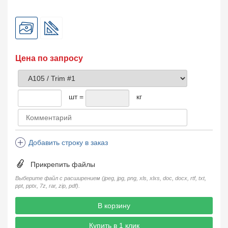
Цена по запросу
шт =
кг
Добавить строку в заказ
Прикрепить файлы
Выберите файл с расширением (jpeg, jpg, png, xls, xlxs, doc, docx, rtf, txt,
ppt, pptx, 7z, rar, zip, pdf).
В корзину
Купить в 1 клик