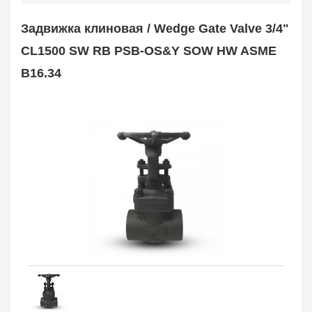
Safety Valve
1
Задвижка клиновая / Wedge Gate Valve 3/4"
Клапан обратный
Check Valve
3704
CL1500 SW RB PSB-OS&Y SOW HW ASME
Кран шаровой
B16.34
Ball Valve
3321
Кран пробковый
Plug Valve
148
Затвор дисковый
Butterfly Valve
1
Фильтр сетчатый
Strainer
1138
Конденсатоотводчик
Steam Trap
4
Компенсатор
Expansion Joint
7
Пламегаситель
Flame Arrester
73
Заказать в 1 клик