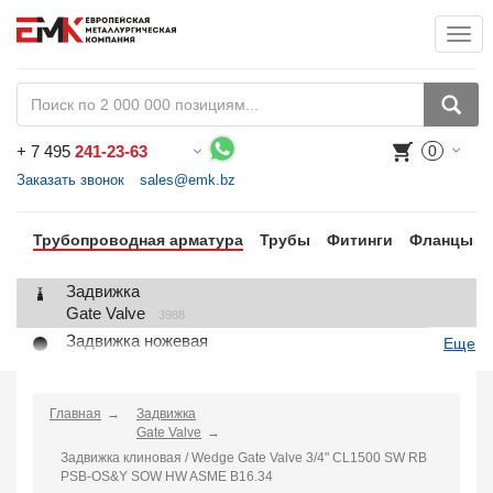
Togg
+
7 495
241-23-63
0
Воспользуйтесь каталогом, положите товар в корзину и оформите заказ.
Заказать звонок
sales@emk.bz
Трубопроводная арматура
Трубы
Фитинги
Фланцы
Задвижка
Gate Valve
3988
Задвижка ножевая
Еще
Knife Gate Valve
1
Клапан запорный
Globe Valve
Главная
Задвижка
2191
Gate Valve
Клапан регулирующий
Задвижка клиновая / Wedge Gate Valve 3/4" CL1500 SW RB
Control Valve
2
PSB-OS&Y SOW HW ASME B16.34
Клапан предохранительный