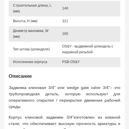
Строительная длина, L
140
(мм)
Высота, Н (мм)
321
Диаметр маховика, W
160
(мм)
OS&Y - выдвижной шпиндель с
Тип штока (шпинделя)
наружной резьбой
Исполнение корпуса
PSB-OS&Y
Описание
Задвижка клиновая 3/4" или wedge gate valve 3/4"– это
трубопроводная деталь, которую используют для
оперативного открытия / перекрытия движения рабочей
среды.
Корпус клиновой задвижки 3/4"изготовлен из кованой
стали, что обеспечивает высокую прочность арматуры и