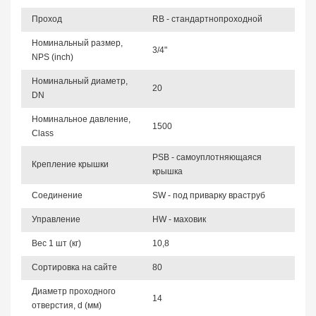
Проход
RB - стандартнопроходной
Номинальный размер,
3/4"
NPS (inch)
Номинальный диаметр,
20
DN
Номинальное давление,
1500
Class
PSB - самоуплотняющаяся
Крепление крышки
крышка
Соединение
SW - под приварку враструб
Управление
HW - маховик
Вес 1 шт (кг)
10,8
Сортировка на сайте
80
Диаметр проходного
14
отверстия, d (мм)