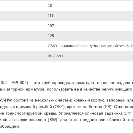
18
111
197
125
OS&Y - выдвижной шпиндель с наружной резьбой
BB-OS&Y
e 3/4" API 602) – это трубопроводная арматура, основная задача
а к запорной арматуре, использовать ее в качестве регулирующего
-HW состоит из нескольких частей: кованый корпус, запорный эле
ель с наружной резьбой (OSY), крышки на болтах (FB). Отверсти
ние транспортируемой среды. Управляется клиновая задвижка 3/4
мощью сварки внахлест (SW), для этого предназначен боковой отв
вибрациям.