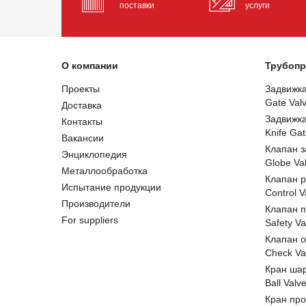
поставки
услуги
О компании
Трубопр
Проекты
Задвижк
Gate Val
Доставка
Задвижк
Контакты
Knife Gat
Вакансии
Клапан 
Энциклопедия
Globe Va
Металлообработка
Клапан 
Испытание продукции
Control V
Производители
Клапан 
For suppliers
Safety Va
Клапан 
Check Va
Кран ша
Ball Valv
Кран пр