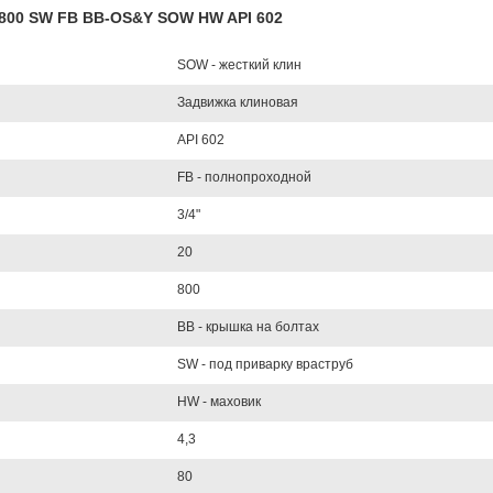
CL800 SW FB BB-OS&Y SOW HW API 602
SOW - жесткий клин
Задвижка клиновая
API 602
FB - полнопроходной
3/4"
20
800
BB - крышка на болтах
SW - под приварку враструб
HW - маховик
4,3
80