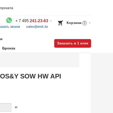
проката
+
7 495
241-23-63
Корзина
0
казать звонок
sales@emk.bz
Воспользуйтесь каталогом, положите товар в корзину и оформите заказ.
ки
Заказать в 1 клик
Бронза
BB-OS&Y SOW HW API
кг