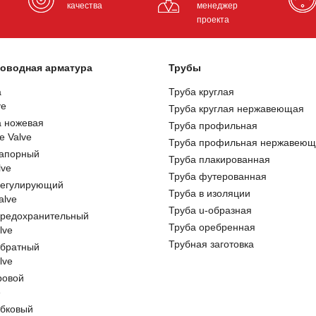
качества
менеджер
проекта
оводная арматура
Трубы
а
Труба круглая
ve
Труба круглая нержавеющая
а ножевая
Труба профильная
e Valve
Труба профильная нержавеющ
запорный
Труба плакированная
lve
Труба футерованная
регулирующий
Труба в изоляции
alve
Труба u-образная
предохранительный
Труба оребренная
lve
Трубная заготовка
обратный
lve
ровой
e
обковый