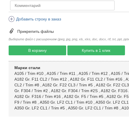
Добавить строку в заказ
Прикрепить файлы
Выберите файл с расширением (jpeg, jpg, png, xls, xlxs, doc, docx, rtf, txt, ppt, pptx, 
В корзину
Купить в 1 клик
Марки стали
A105 / Trim #10
,
A105 / Trim #11
,
A105 / Trim #12
,
A105 / Tr
A182 Gr. F11 CL2 / Trim #12
,
A182 Gr. F11 CL2 / Trim #16
,
A
CL2 / Trim #8
,
A182 Gr. F22 CL3 / Trim #5
,
A182 Gr. F22 CL3 
Gr. F304 / Trim #2
,
A182 Gr. F304 / Trim #2S
,
A182 Gr. F316 
A182 Gr. F316 / Trim #16
,
A182 Gr. F5 / Trim #5
,
A182 Gr. F5
F9 / Trim #8
,
A350 Gr. LF2 CL1 / Trim #10
,
A350 Gr. LF2 CL1 
A350 Gr. LF2 CL1 / Trim #5
,
A350 Gr. LF2 CL1 / Trim #8
,
A10