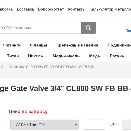
аботка
Доставка
Вопрос-ответ
Контакты
Калькулятор металло
За
Фитинги
Фланцы
Крепежные изделия
Подшипни
Титан
Никель
Медь-никель
Медь
Латунь
 Gate Valve 3/4" CL800 SW FB BB-OS&Y SOW HW API 602
ge Gate Valve 3/4" CL800 SW FB 
Цена по запросу
шт =