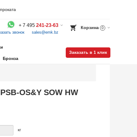
проката
+
7 495
241-23-63
Корзина
0
казать звонок
sales@emk.bz
Воспользуйтесь каталогом, положите товар в корзину и оформите заказ.
ки
Заказать в 1 клик
Бронза
RB PSB-OS&Y SOW HW
кг