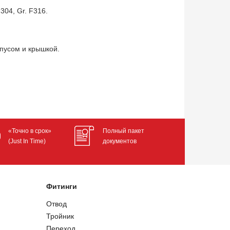
304, Gr. F316.
пусом и крышкой.
«Точно в срок»
Полный пакет
(Just In Time)
документов
Фитинги
Отвод
Тройник
Переход