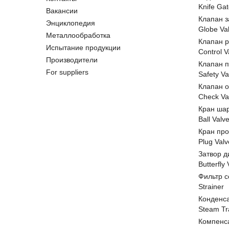
Knife Gat
Вакансии
Клапан 
Энциклопедия
Globe Va
Металлообработка
Клапан 
Испытание продукции
Control V
Производители
Клапан 
For suppliers
Safety Va
Клапан 
Check Va
Кран ша
Ball Valv
Кран пр
Plug Valv
Затвор д
Butterfly
Фильтр с
Strainer
Конденс
Steam Tr
Компенс