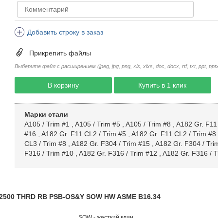
Добавить строку в заказ
Прикрепить файлы
Выберите файл с расширением (jpeg, jpg, png, xls, xlxs, doc, docx, rtf, txt, ppt, pptx, 
В корзину
Купить в 1 клик
Марки стали
A105 / Trim #1
,
A105 / Trim #5
,
A105 / Trim #8
,
A182 Gr. F11
#16
,
A182 Gr. F11 CL2 / Trim #5
,
A182 Gr. F11 CL2 / Trim #8
CL3 / Trim #8
,
A182 Gr. F304 / Trim #15
,
A182 Gr. F304 / Tri
F316 / Trim #10
,
A182 Gr. F316 / Trim #12
,
A182 Gr. F316 / T
CL2500 THRD RB PSB-OS&Y SOW HW ASME B16.34
SOW - жесткий клин