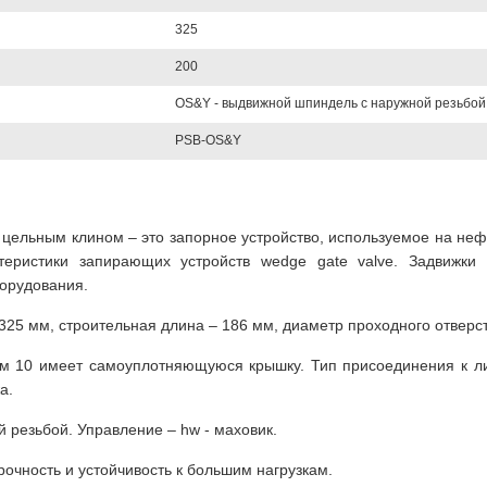
325
200
OS&Y - выдвижной шпиндель с наружной резьбой
PSB-OS&Y
с цельным клином – это запорное устройство, используемое на неф
ктеристики запирающих устройств wedge gate valve. Задвижк
орудования.
25 мм, строительная длина – 186 мм, диаметр проходного отверстия
 10 имеет самоуплотняющуюся крышку. Тип присоединения к лини
а.
 резьбой. Управление – hw - маховик.
очность и устойчивость к большим нагрузкам.