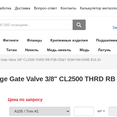
аботка
Доставка
Вопрос-ответ
Контакты
Калькулятор металло
За
Фитинги
Фланцы
Крепежные изделия
Подшипни
Титан
Никель
Медь-никель
Медь
Латунь
e Gate Valve 3/8" CL2500 THRD RB PSB-OS&Y SOW HW ASME B16.34
ge Gate Valve 3/8" CL2500 THRD 
Цена по запросу
шт =