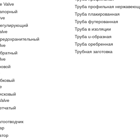
e Valve
Труба профильная нержавеющ
запорный
Труба плакированная
lve
Труба футерованная
регулирующий
Труба в изоляции
alve
Труба u-образная
предохранительный
Труба оребренная
lve
Трубная заготовка
обратный
lve
ровой
e
обковый
e
исковый
 Valve
етчатый
атоотводчик
ap
атор