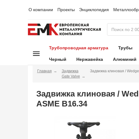
О компании
Проекты
Энциклопедия
Металлообр
Трубопроводная арматура
Трубы
Черный
Нержавейка
Алюминий
Главная
Задвижка
Задвижка клиновая / Wedg
Gate Valve
Задвижка клиновая / Wed
ASME B16.34