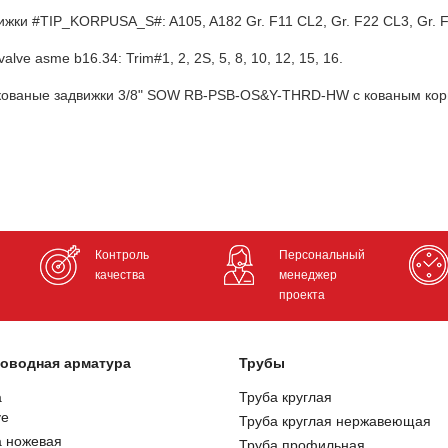
жки #TIP_KORPUSA_S#: A105, A182 Gr. F11 CL2, Gr. F22 CL3, Gr. F
e asme b16.34: Trim#1, 2, 2S, 5, 8, 10, 12, 15, 16.
 кованые задвижки 3/8" SOW RB-PSB-OS&Y-THRD-HW с кованым кор
Контроль
Персональный
качества
менеджер
проекта
оводная арматура
Трубы
а
Труба круглая
ve
Труба круглая нержавеющая
а ножевая
Труба профильная