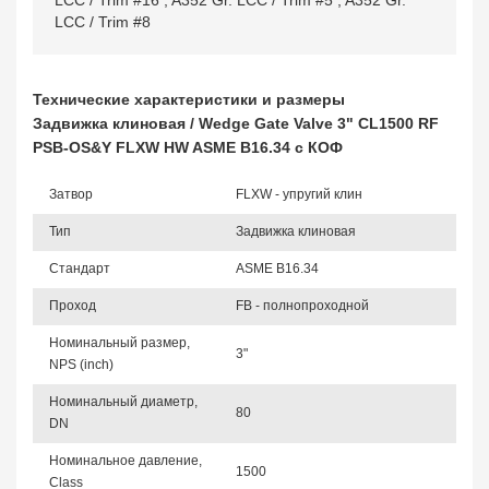
LCC / Trim #16
,
A352 Gr. LCC / Trim #5
,
A352 Gr.
LCC / Trim #8
Технические характеристики и размеры
Задвижка клиновая / Wedge Gate Valve 3" CL1500 RF
PSB-OS&Y FLXW HW ASME B16.34 с КОФ
Затвор
FLXW - упругий клин
Тип
Задвижка клиновая
Стандарт
ASME B16.34
Проход
FB - полнопроходной
Номинальный размер,
3"
NPS (inch)
Номинальный диаметр,
80
DN
Номинальное давление,
1500
Class