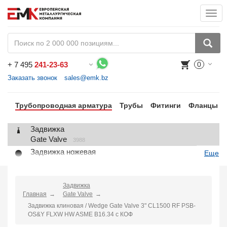
Togg
navi
+
7 495
241-23-63
0
Воспользуйтесь каталогом, положите товар в корзину и оформите заказ.
Заказать звонок
sales@emk.bz
Трубопроводная арматура
Трубы
Фитинги
Фланцы
Задвижка
Gate Valve
3988
Задвижка ножевая
Еще
Knife Gate Valve
1
Клапан запорный
Globe Valve
Задвижка
2191
Главная
Gate Valve
Клапан регулирующий
Задвижка клиновая / Wedge Gate Valve 3" CL1500 RF PSB-
Control Valve
2
OS&Y FLXW HW ASME B16.34 с КОФ
Клапан предохранительный