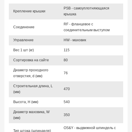
PSB - самоуплотняющаяся
Крепление крышки
крышка
RF - фланцевое с
Соединение
соединительным выступом
Управление
HW - маховик
Вес 1 шт (кг)
115
Сортировка на сайте
80
Диаметр проходного
76
отверстия, d (мм)
Строительная длина, L
470
(мм)
Высота, Н (мм)
540
Диаметр маховика, W
350
(мм)
OS&Y - выдвижной шпиндель с
Тип штока (шпинделя)