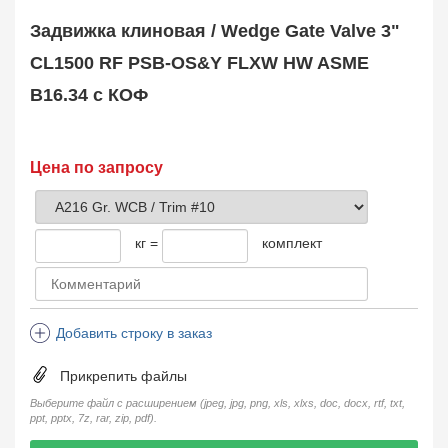
Safety Valve
1
Задвижка клиновая / Wedge Gate Valve 3"
Клапан обратный
Check Valve
3704
CL1500 RF PSB-OS&Y FLXW HW ASME
Кран шаровой
B16.34 с КОФ
Ball Valve
3321
Кран пробковый
Plug Valve
148
Затвор дисковый
Цена по запросу
Butterfly Valve
1
Фильтр сетчатый
Strainer
1138
кг =
комплект
Конденсатоотводчик
Steam Trap
4
Компенсатор
Expansion Joint
7
Добавить строку в заказ
Пламегаситель
Flame Arrester
73
Прикрепить файлы
Заказать в 1 клик
Выберите файл с расширением (jpeg, jpg, png, xls, xlxs, doc, docx, rtf, txt,
ppt, pptx, 7z, rar, zip, pdf).