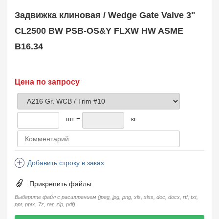
Safety Valve
1
Задвижка клиновая / Wedge Gate Valve 3"
Клапан обратный
Check Valve
3704
CL2500 BW PSB-OS&Y FLXW HW ASME
Кран шаровой
B16.34
Ball Valve
3321
Кран пробковый
Plug Valve
148
Затвор дисковый
Цена по запросу
Butterfly Valve
1
Фильтр сетчатый
Strainer
1138
шт =
кг
Конденсатоотводчик
Steam Trap
4
Компенсатор
Expansion Joint
7
Добавить строку в заказ
Пламегаситель
Flame Arrester
73
Прикрепить файлы
Заказать в 1 клик
Выберите файл с расширением (jpeg, jpg, png, xls, xlxs, doc, docx, rtf, txt,
ppt, pptx, 7z, rar, zip, pdf).