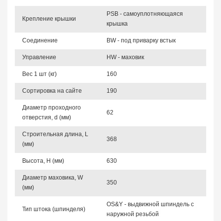
PSB - самоуплотняющаяся
Крепление крышки
крышка
Соединение
BW - под приварку встык
Управление
HW - маховик
Вес 1 шт (кг)
160
Сортировка на сайте
190
Диаметр проходного
62
отверстия, d (мм)
Строительная длина, L
368
(мм)
Высота, Н (мм)
630
Диаметр маховика, W
350
(мм)
OS&Y - выдвижной шпиндель с
Тип штока (шпинделя)
наружной резьбой