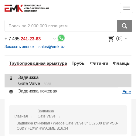
Togg
navi
+
7 495
241-23-63
0
Воспользуйтесь каталогом, положите товар в корзину и оформите заказ.
Заказать звонок
sales@emk.bz
Трубопроводная арматура
Трубы
Фитинги
Фланцы
Задвижка
Gate Valve
3988
Задвижка ножевая
Еще
Knife Gate Valve
1
Клапан запорный
Globe Valve
Задвижка
2191
Главная
Gate Valve
Клапан регулирующий
Задвижка клиновая / Wedge Gate Valve 3" CL2500 BW PSB-
Control Valve
2
OS&Y FLXW HW ASME B16.34
Клапан предохранительный