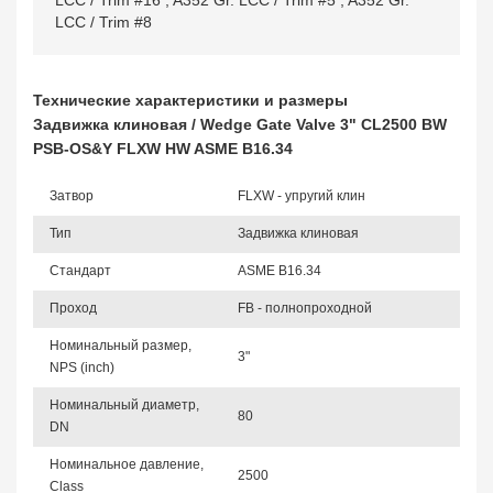
LCC / Trim #16
,
A352 Gr. LCC / Trim #5
,
A352 Gr.
LCC / Trim #8
Технические характеристики и размеры
Задвижка клиновая / Wedge Gate Valve 3" CL2500 BW
PSB-OS&Y FLXW HW ASME B16.34
Затвор
FLXW - упругий клин
Тип
Задвижка клиновая
Стандарт
ASME B16.34
Проход
FB - полнопроходной
Номинальный размер,
3"
NPS (inch)
Номинальный диаметр,
80
DN
Номинальное давление,
2500
Class