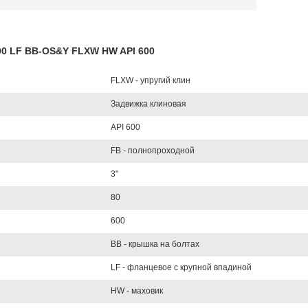
600 LF BB-OS&Y FLXW HW API 600
FLXW - упругий клин
Задвижка клиновая
API 600
FB - полнопроходной
3"
80
600
BB - крышка на болтах
LF - фланцевое с крупной впадиной
HW - маховик