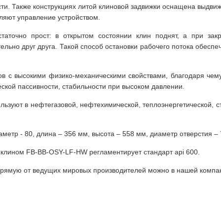
сти. Также конструкциях литой клиновой задвижки оснащена выдв
ляют управление устройством.
таточно прост: в открытом состоянии клин поднят, а при зак
ьно друг друга. Такой способ остановки рабочего потока обеспе
ов с высокими физико-механическими свойствами, благодаря чем
еской пассивности, стабильности при высоком давлении.
льзуют в нефтегазовой, нефтехимической, теплоэнергетической, ст
тр - 80, длина – 356 мм, высота – 558 мм, диаметр отверстия – 76
с клином FB-BB-OSY-LF-HW регламентирует стандарт api 600.
апрямую от ведущих мировых производителей можно в нашей компа