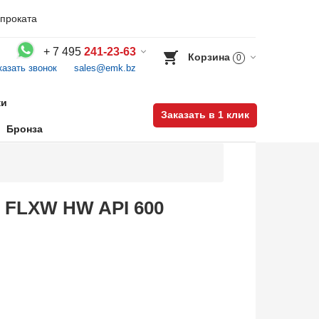
проката
+
7 495
241-23-63
Корзина
0
казать звонок
sales@emk.bz
Воспользуйтесь каталогом, положите товар в корзину и оформите заказ.
ки
Заказать в 1 клик
Бронза
Y FLXW HW API 600