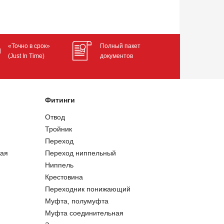
«Точно в срок»
Полный пакет
(Just In Time)
документов
Фитинги
Отвод
Тройник
Переход
ая
Переход ниппельный
Ниппель
Крестовина
Переходник понижающий
Муфта, полумуфта
Муфта соединительная