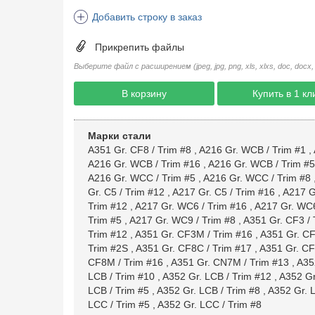
Добавить строку в заказ
Прикрепить файлы
Выберите файл с расширением (jpeg, jpg, png, xls, xlxs, doc, docx, rtf, 
В корзину
Купить в 1 кл
Марки стали
A351 Gr. CF8 / Trim #8
,
A216 Gr. WCB / Trim #1
,
A216 Gr. WCB / Trim #16
,
A216 Gr. WCB / Trim #5
A216 Gr. WCC / Trim #5
,
A216 Gr. WCC / Trim #8
Gr. C5 / Trim #12
,
A217 Gr. C5 / Trim #16
,
A217 Gr
Trim #12
,
A217 Gr. WC6 / Trim #16
,
A217 Gr. WC6
Trim #5
,
A217 Gr. WC9 / Trim #8
,
A351 Gr. CF3 / 
Trim #12
,
A351 Gr. CF3M / Trim #16
,
A351 Gr. CF
Trim #2S
,
A351 Gr. CF8C / Trim #17
,
A351 Gr. CF
CF8M / Trim #16
,
A351 Gr. CN7M / Trim #13
,
A35
LCB / Trim #10
,
A352 Gr. LCB / Trim #12
,
A352 Gr
LCB / Trim #5
,
A352 Gr. LCB / Trim #8
,
A352 Gr. 
LCC / Trim #5
,
A352 Gr. LCC / Trim #8