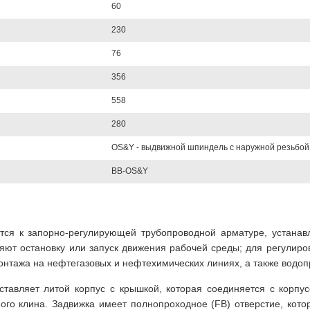
60
230
76
356
558
280
OS&Y - выдвижной шпиндель с наружной резьбой
BB-OS&Y
тся к запорно-регулирующей трубопроводной арматуре, устана
ют остановку или запуск движения рабочей среды; для регулиро
нтажа на нефтегазовых и нефтехимических линиях, а также водоп
ставляет литой корпус с крышкой, которая соединяется с корпус
го клина. Задвижка имеет полнопроходное (FB) отверстие, кото