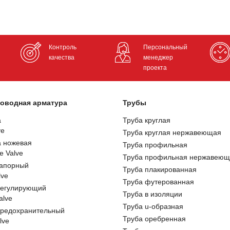
Контроль
Персональный
качества
менеджер
проекта
оводная арматура
Трубы
а
Труба круглая
ve
Труба круглая нержавеющая
а ножевая
Труба профильная
e Valve
Труба профильная нержавеющ
запорный
Труба плакированная
lve
Труба футерованная
регулирующий
Труба в изоляции
alve
Труба u-образная
предохранительный
Труба оребренная
lve