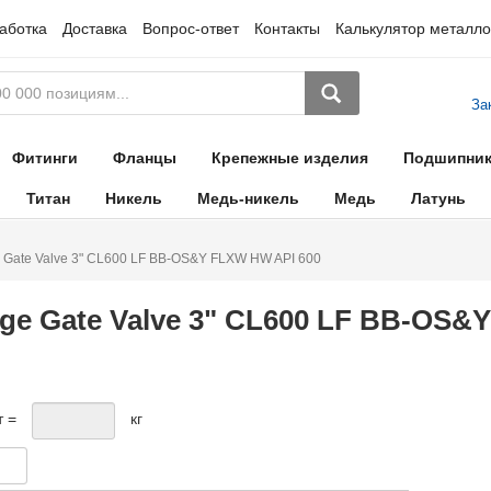
аботка
Доставка
Вопрос-ответ
Контакты
Калькулятор металло
За
Фитинги
Фланцы
Крепежные изделия
Подшипни
Титан
Никель
Медь-никель
Медь
Латунь
 Gate Valve 3" CL600 LF BB-OS&Y FLXW HW API 600
ge Gate Valve 3" CL600 LF BB-OS&
т =
кг