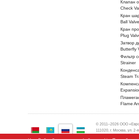
Клапан 
Check Va
Кран ша
Ball Valv
Кран пр
Plug Valv
Затвор д
Butterfly
Фильтр с
Strainer
Конденс
Steam Tr
Компенс
Expansio
Пламега
Flame Ar
© 2011–2026 ООО «Евро
111020, г. Москва, ул. 2
ИНН 7743820503 ООО "