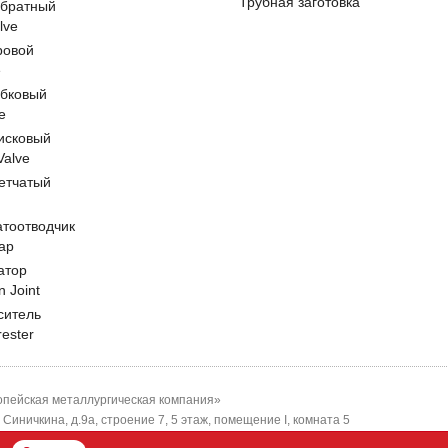
Трубная заготовка
обратный
lve
ровой
e
обковый
e
исковый
 Valve
етчатый
атоотводчик
ap
атор
n Joint
ситель
rester
пейская металлургическая компания»
-я Синичкина, д.9а, строение 7, 5 этаж, помещение I, комната 5
ЕМК"