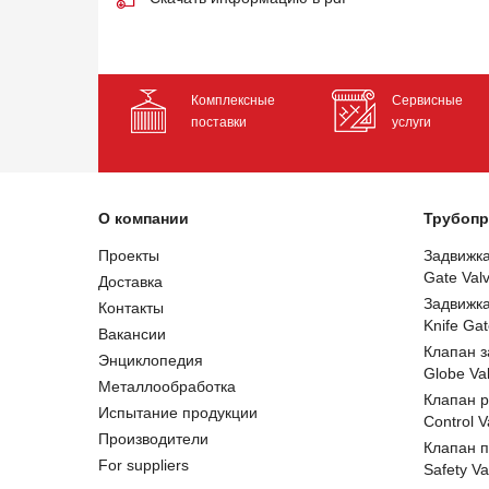
Комплексные
Сервисные
поставки
услуги
О компании
Трубопр
Проекты
Задвижк
Gate Val
Доставка
Задвижк
Контакты
Knife Gat
Вакансии
Клапан 
Энциклопедия
Globe Va
Металлообработка
Клапан 
Испытание продукции
Control V
Производители
Клапан 
For suppliers
Safety Va