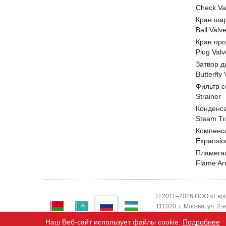
Check Va
Кран ша
Ball Valv
Кран пр
Plug Valv
Затвор д
Butterfly
Фильтр с
Strainer
Конденс
Steam Tr
Компенс
Expansio
Пламега
Flame Ar
© 2011–2026 ООО «Евро
111020, г. Москва, ул. 2
ИНН 7743820503 ООО "
Наш Веб-сайт использует файлы cookie.
Подробнее