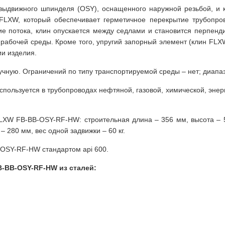
 выдвижного шпинделя (OSY), оснащенного наружной резьбой, и 
FLXW, который обеспечивает герметичное перекрытие трубопро
е потока, клин опускается между седлами и становится перпенди
 рабочей среды. Кроме того, упругий запорный элемент (клин FLXW
ии изделия.
учную. Ограничений по типу транспортируемой среды – нет; диапаз
пользуется в трубопроводах нефтяной, газовой, химической, энер
LXW FB-BB-OSY-RF-HW: строительная длина – 356 мм, высота – 5
 280 мм, вес одной задвижки – 60 кг.
OSY-RF-HW стандартом api 600.
-BB-OSY-RF-HW из сталей: