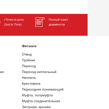
«Точно в срок»
Полный пакет
(Just In Time)
документов
Фитинги
Отвод
Тройник
Переход
ая
Переход ниппельный
Ниппель
Крестовина
Переходник понижающий
Муфта, полумуфта
Муфта соединительная
Заглушка, крышка