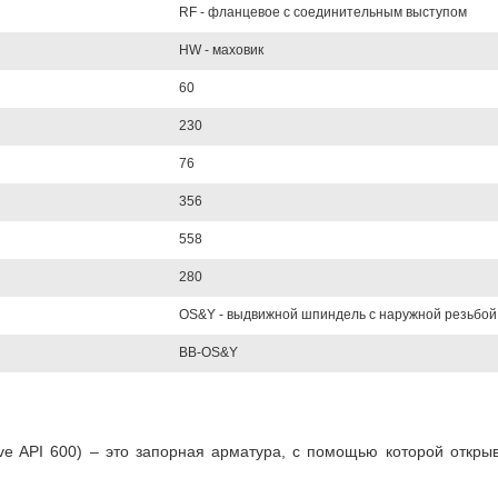
RF - фланцевое с соединительным выступом
HW - маховик
60
230
76
356
558
280
OS&Y - выдвижной шпиндель с наружной резьбой
BB-OS&Y
lve API 600) – это запорная арматура, с помощью которой откр