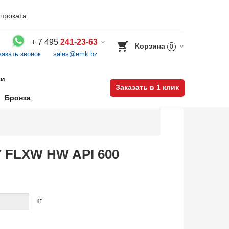
проката
+
7 495
241-23-63
Корзина
0
казать звонок
sales@emk.bz
Воспользуйтесь каталогом, положите товар в корзину и оформите заказ.
ки
Заказать в 1 клик
Бронза
Y FLXW HW API 600
кг