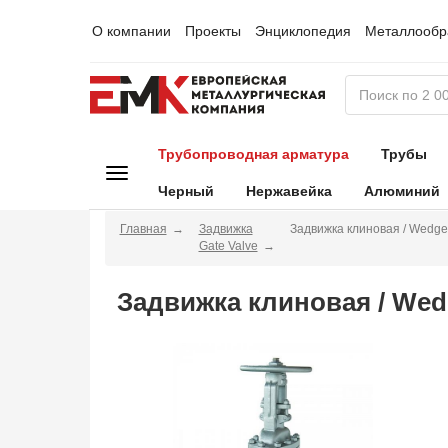
О компании
Проекты
Энциклопедия
Металлообр
Трубопроводная арматура
Трубы
Черный
Нержавейка
Алюминий
Главная
Задвижка
Задвижка клиновая / Wedge
Gate Valve
Задвижка клиновая / Wed