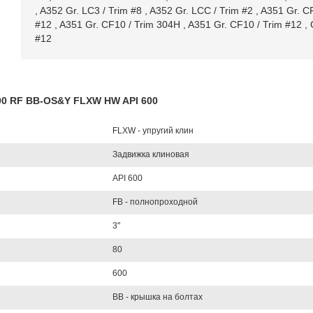
,
A352 Gr. LC3 / Trim #8
,
A352 Gr. LCC / Trim #2
,
A351 Gr. CF
#12
,
A351 Gr. CF10 / Trim 304H
,
A351 Gr. CF10 / Trim #12
,
#12
600 RF BB-OS&Y FLXW HW API 600
FLXW - упругий клин
Задвижка клиновая
API 600
FB - полнопроходной
3"
80
600
BB - крышка на болтах