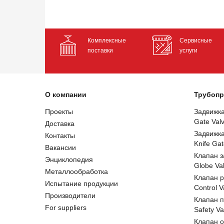
Комплексные
Сервисные
поставки
услуги
О компании
Трубопр
Проекты
Задвижк
Gate Val
Доставка
Задвижк
Контакты
Knife Gat
Вакансии
Клапан 
Энциклопедия
Globe Va
Металлообработка
Клапан 
Испытание продукции
Control V
Производители
Клапан 
For suppliers
Safety Va
Клапан 