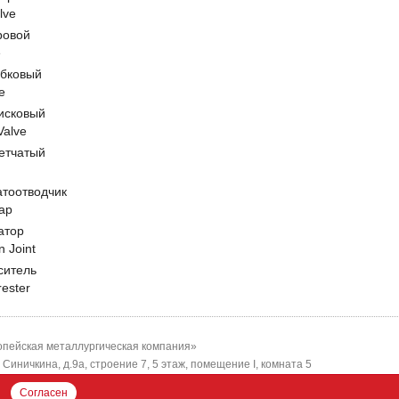
lve
ровой
e
обковый
e
исковый
 Valve
етчатый
атоотводчик
ap
атор
n Joint
ситель
rester
пейская металлургическая компания»
-я Синичкина, д.9а, строение 7, 5 этаж, помещение I, комната 5
ЕМК"
Согласен