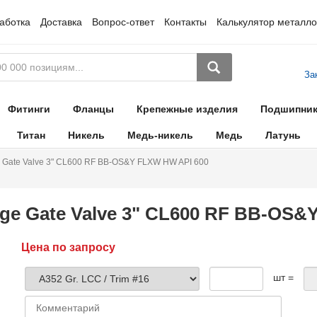
аботка
Доставка
Вопрос-ответ
Контакты
Калькулятор металло
За
Фитинги
Фланцы
Крепежные изделия
Подшипни
Титан
Никель
Медь-никель
Медь
Латунь
 Gate Valve 3" CL600 RF BB-OS&Y FLXW HW API 600
ge Gate Valve 3" CL600 RF BB-OS&
Цена по запросу
шт =