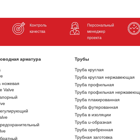
Контроль
Персональный
качества
менеджер
проекта
оводная арматура
Трубы
а
Труба круглая
ve
Труба круглая нержавеющая
а ножевая
Труба профильная
e Valve
Труба профильная нержавеющ
запорный
Труба плакированная
lve
Труба футерованная
регулирующий
Труба в изоляции
alve
Труба u-образная
предохранительный
Труба оребренная
lve
Трубная заготовка
обратный