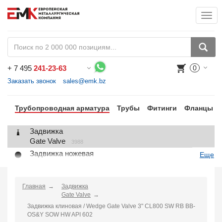
Togg
+
7 495
241-23-63
0
Воспользуйтесь каталогом, положите товар в корзину и оформите заказ.
Заказать звонок
sales@emk.bz
Трубопроводная арматура
Трубы
Фитинги
Фланцы
Задвижка
Gate Valve
3988
Задвижка ножевая
Еще
Knife Gate Valve
1
Клапан запорный
Globe Valve
Главная
Задвижка
2191
Gate Valve
Клапан регулирующий
Задвижка клиновая / Wedge Gate Valve 3" CL800 SW RB BB-
Control Valve
2
OS&Y SOW HW API 602
Клапан предохранительный