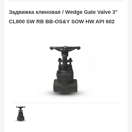
Safety Valve
1
Задвижка клиновая / Wedge Gate Valve 3"
Клапан обратный
Check Valve
3704
CL800 SW RB BB-OS&Y SOW HW API 602
Кран шаровой
Ball Valve
3321
Кран пробковый
Plug Valve
148
Затвор дисковый
Butterfly Valve
1
Фильтр сетчатый
Strainer
1138
Конденсатоотводчик
Steam Trap
4
Компенсатор
Expansion Joint
7
Пламегаситель
Flame Arrester
73
Заказать в 1 клик