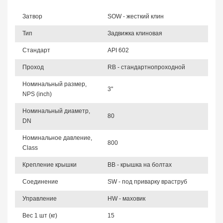
Затвор
SOW - жесткий клин
Тип
Задвижка клиновая
Стандарт
API 602
Проход
RB - стандартнопроходной
Номинальный размер,
3"
NPS (inch)
Номинальный диаметр,
80
DN
Номинальное давление,
800
Class
Крепление крышки
BB - крышка на болтах
Соединение
SW - под приварку враструб
Управление
HW - маховик
Вес 1 шт (кг)
15