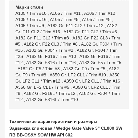
Марки стали
A105 / Trim #10
,
A105 / Trim #11
,
A105 / Trim #12
,
A105 / Trim #16
,
A105 / Trim #5
,
A105 / Trim #8
,
A105 / Trim #9
,
A182 Gr. F11 CL2 / Trim #12
,
A182
Gr. F11 CL2 / Trim #16
,
A182 Gr. F11 CL2 / Trim #5
,
A182 Gr. F11 CL2 / Trim #8
,
A182 Gr. F22 CL3 / Trim
#5
,
A182 Gr. F22 CL3 / Trim #8
,
A182 Gr. F304 / Trim
#15
,
A182 Gr. F304 / Trim #2
,
A182 Gr. F304 / Trim
#2S
,
A182 Gr. F316 / Trim #10
,
A182 Gr. F316 / Trim
#12
,
A182 Gr. F316 / Trim #16
,
A182 Gr. F5 / Trim #5
,
A182 Gr. F5 / Trim #8
,
A182 Gr. F9 / Trim #5
,
A182
Gr. F9 / Trim #8
,
A350 Gr. LF2 CL1 / Trim #10
,
A350
Gr. LF2 CL1 / Trim #12
,
A350 Gr. LF2 CL1 / Trim #16
,
A350 Gr. LF2 CL1 / Trim #5
,
A350 Gr. LF2 CL1 / Trim
#8
,
A182 Gr. F316L / Trim #12
,
A182 Gr. F304 / Trim
#12
,
A182 Gr. F316L / Trim #10
Технические характеристики и размеры
Задвижка клиновая / Wedge Gate Valve 3" CL800 SW
RB BB-OS&Y SOW HW API 602