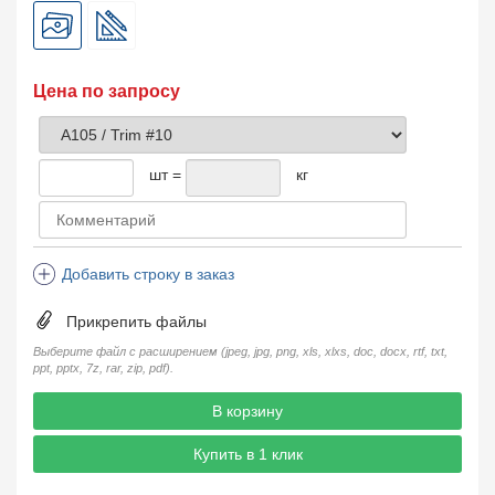
Цена по запросу
шт =
кг
Добавить строку в заказ
Прикрепить файлы
Выберите файл с расширением (jpeg, jpg, png, xls, xlxs, doc, docx, rtf, txt,
ppt, pptx, 7z, rar, zip, pdf).
В корзину
Купить в 1 клик