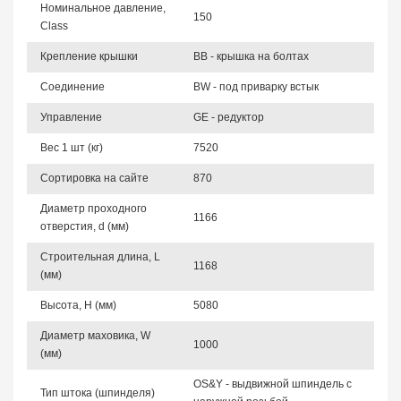
Номинальное давление,
150
Class
Крепление крышки
BB - крышка на болтах
Соединение
BW - под приварку встык
Управление
GE - редуктор
Вес 1 шт (кг)
7520
Сортировка на сайте
870
Диаметр проходного
1166
отверстия, d (мм)
Строительная длина, L
1168
(мм)
Высота, Н (мм)
5080
Диаметр маховика, W
1000
(мм)
OS&Y - выдвижной шпиндель с
Тип штока (шпинделя)