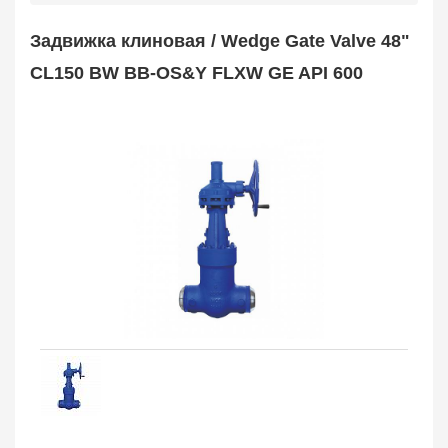
Safety Valve
1
Задвижка клиновая / Wedge Gate Valve 48"
Клапан обратный
Check Valve
3704
CL150 BW BB-OS&Y FLXW GE API 600
Кран шаровой
Ball Valve
3321
Кран пробковый
Plug Valve
148
Затвор дисковый
Butterfly Valve
1
Фильтр сетчатый
Strainer
1138
Конденсатоотводчик
Steam Trap
4
Компенсатор
Expansion Joint
7
Пламегаситель
Flame Arrester
73
Заказать в 1 клик