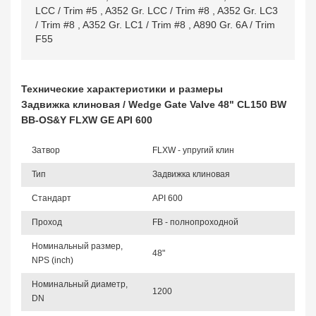
LCC / Trim #5
,
A352 Gr. LCC / Trim #8
,
A352 Gr. LC3
/ Trim #8
,
A352 Gr. LC1 / Trim #8
,
A890 Gr. 6A / Trim
F55
Технические характеристики и размеры
Задвижка клиновая / Wedge Gate Valve 48" CL150 BW
BB-OS&Y FLXW GE API 600
Затвор
FLXW - упругий клин
Тип
Задвижка клиновая
Стандарт
API 600
Проход
FB - полнопроходной
Номинальный размер,
48"
NPS (inch)
Номинальный диаметр,
1200
DN