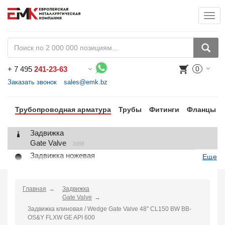
Togg
+
7 495
241-23-63
0
Воспользуйтесь каталогом, положите товар в корзину и оформите заказ.
Заказать звонок
sales@emk.bz
Трубопроводная арматура
Трубы
Фитинги
Фланцы
Задвижка
Gate Valve
3988
Задвижка ножевая
Еще
Knife Gate Valve
1
Клапан запорный
Globe Valve
Главная
Задвижка
2191
Gate Valve
Клапан регулирующий
Задвижка клиновая / Wedge Gate Valve 48" CL150 BW BB-
Control Valve
2
OS&Y FLXW GE API 600
Клапан предохранительный