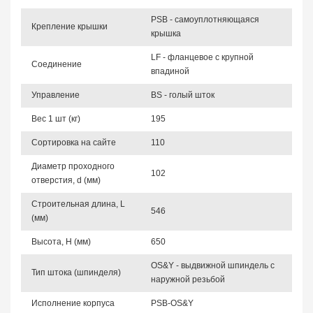
PSB - самоуплотняющаяся
Крепление крышки
крышка
LF - фланцевое с крупной
Соединение
впадиной
Управление
BS - голый шток
Вес 1 шт (кг)
195
Сортировка на сайте
110
Диаметр проходного
102
отверстия, d (мм)
Строительная длина, L
546
(мм)
Высота, Н (мм)
650
OS&Y - выдвижной шпиндель с
Тип штока (шпинделя)
наружной резьбой
Исполнение корпуса
PSB-OS&Y