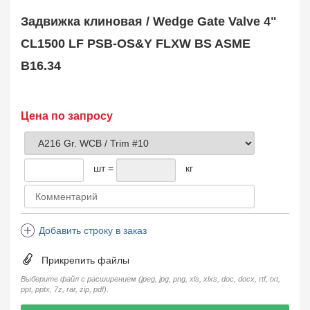
Safety Valve
1
Задвижка клиновая / Wedge Gate Valve 4"
Клапан обратный
Check Valve
3704
CL1500 LF PSB-OS&Y FLXW BS ASME
Кран шаровой
B16.34
Ball Valve
3321
Кран пробковый
Plug Valve
148
Затвор дисковый
Цена по запросу
Butterfly Valve
1
Фильтр сетчатый
Strainer
1138
шт =
кг
Конденсатоотводчик
Steam Trap
4
Компенсатор
Expansion Joint
7
Добавить строку в заказ
Пламегаситель
Flame Arrester
73
Прикрепить файлы
Заказать в 1 клик
Выберите файл с расширением (jpeg, jpg, png, xls, xlxs, doc, docx, rtf, txt,
ppt, pptx, 7z, rar, zip, pdf).