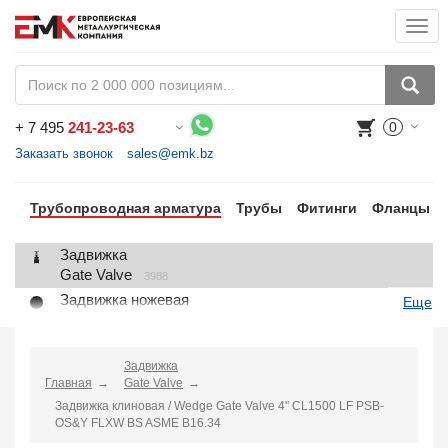
Togg
navi
+
7 495
241-23-63
0
Воспользуйтесь каталогом, положите товар в корзину и оформите заказ.
Заказать звонок
sales@emk.bz
Трубопроводная арматура
Трубы
Фитинги
Фланцы
Задвижка
Gate Valve
3988
Задвижка ножевая
Еще
Knife Gate Valve
1
Клапан запорный
Globe Valve
Задвижка
2191
Главная
Gate Valve
Клапан регулирующий
Задвижка клиновая / Wedge Gate Valve 4" CL1500 LF PSB-
Control Valve
2
OS&Y FLXW BS ASME B16.34
Клапан предохранительный