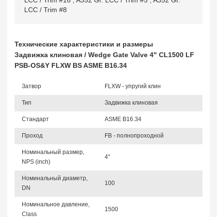
LCC / Trim #16
,
A352 Gr. LCC / Trim #5
,
A352 Gr.
LCC / Trim #8
Технические характеристики и размеры
Задвижка клиновая / Wedge Gate Valve 4" CL1500 LF
PSB-OS&Y FLXW BS ASME B16.34
Затвор
FLXW - упругий клин
Тип
Задвижка клиновая
Стандарт
ASME B16.34
Проход
FB - полнопроходной
Номинальный размер,
4"
NPS (inch)
Номинальный диаметр,
100
DN
Номинальное давление,
1500
Class