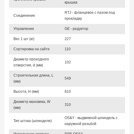
крышка
RTJ - фланцевое с пазом под
Соединение
прокладку
Управление
GE - редуктор
Вес 1 шт (кг)
227
Сортировка на сайте
110
Диаметр проходного
102
отверстия, d (мм)
Строительная длина, L
549
(мм)
Высота, Н (мм)
810
Диаметр маховика, W
310
(мм)
OS&Y - выдвижной шпиндель с
Тип штока (шпинделя)
наружной резьбой