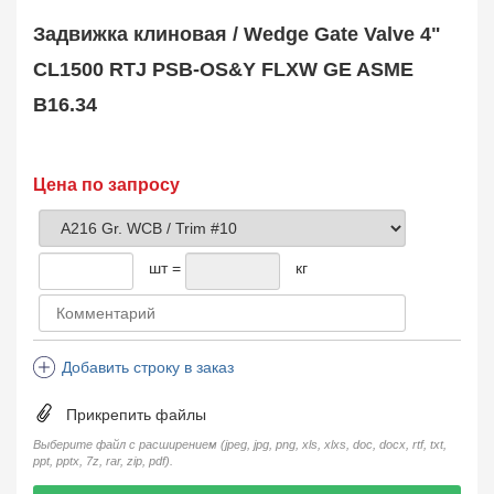
Safety Valve
1
Задвижка клиновая / Wedge Gate Valve 4"
Клапан обратный
Check Valve
3704
CL1500 RTJ PSB-OS&Y FLXW GE ASME
Кран шаровой
B16.34
Ball Valve
3321
Кран пробковый
Plug Valve
148
Затвор дисковый
Цена по запросу
Butterfly Valve
1
Фильтр сетчатый
Strainer
1138
шт =
кг
Конденсатоотводчик
Steam Trap
4
Компенсатор
Expansion Joint
7
Добавить строку в заказ
Пламегаситель
Flame Arrester
73
Прикрепить файлы
Заказать в 1 клик
Выберите файл с расширением (jpeg, jpg, png, xls, xlxs, doc, docx, rtf, txt,
ppt, pptx, 7z, rar, zip, pdf).