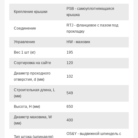
PSB - самоуплотняющаяся
Крепление крышки
крышка
RTJ - фланцевое с пазом под
Соединение
прокладку
Управление
HW - маховик
Вес 1 шт (кг)
195
Сортировка на сайте
120
Диаметр проходного
102
отверстия, d (мм)
Строительная длина, L
549
(мм)
Высота, Н (мм)
650
Диаметр маховика, W
400
(мм)
OS&Y - выдвижной шпиндель с
Тип штока (шпинделя)