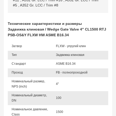
#12
,
A352 Gr. LCC / Trim #16
,
A352 Gr. LCC / Trim
#5
,
A352 Gr. LCC / Trim #8
Технические характеристики и размеры
Задвижка клиновая / Wedge Gate Valve 4" CL1500 RTJ
PSB-OS&Y FLXW HW ASME B16.34
Затвор
FLXW - упругий клин
Тип
Задвижка клиновая
Стандарт
ASME B16.34
Проход
FB - полнопроходной
Номинальный размер,
4"
NPS (inch)
Номинальный диаметр,
100
DN
Номинальное давление,
1500
Class