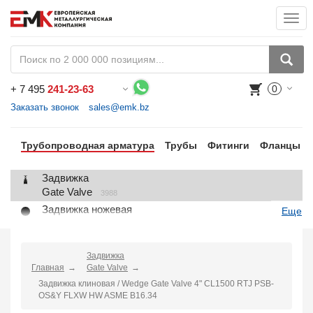
Togg
navi
+
7 495
241-23-63
0
Воспользуйтесь каталогом, положите товар в корзину и оформите заказ.
Заказать звонок
sales@emk.bz
Трубопроводная арматура
Трубы
Фитинги
Фланцы
Задвижка
Gate Valve
3988
Задвижка ножевая
Еще
Knife Gate Valve
1
Клапан запорный
Globe Valve
Задвижка
2191
Главная
Gate Valve
Клапан регулирующий
Задвижка клиновая / Wedge Gate Valve 4" CL1500 RTJ PSB-
Control Valve
2
OS&Y FLXW HW ASME B16.34
Клапан предохранительный