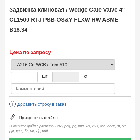
Safety Valve
1
Задвижка клиновая / Wedge Gate Valve 4"
Клапан обратный
Check Valve
3704
CL1500 RTJ PSB-OS&Y FLXW HW ASME
Кран шаровой
B16.34
Ball Valve
3321
Кран пробковый
Plug Valve
148
Затвор дисковый
Цена по запросу
Butterfly Valve
1
Фильтр сетчатый
Strainer
1138
шт =
кг
Конденсатоотводчик
Steam Trap
4
Компенсатор
Expansion Joint
7
Добавить строку в заказ
Пламегаситель
Flame Arrester
73
Прикрепить файлы
Заказать в 1 клик
Выберите файл с расширением (jpeg, jpg, png, xls, xlxs, doc, docx, rtf, txt,
ppt, pptx, 7z, rar, zip, pdf).