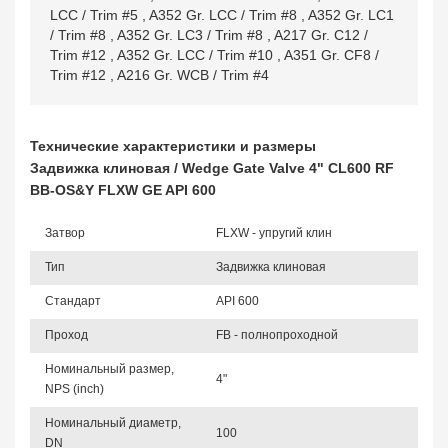
LCC / Trim #5
,
A352 Gr. LCC / Trim #8
,
A352 Gr. LC1
/ Trim #8
,
A352 Gr. LC3 / Trim #8
,
A217 Gr. C12 /
Trim #12
,
A352 Gr. LCC / Trim #10
,
A351 Gr. CF8 /
Trim #12
,
A216 Gr. WCB / Trim #4
Технические характеристики и размеры
Задвижка клиновая / Wedge Gate Valve 4" CL600 RF
BB-OS&Y FLXW GE API 600
Затвор
FLXW - упругий клин
Тип
Задвижка клиновая
Стандарт
API 600
Проход
FB - полнопроходной
Номинальный размер,
4"
NPS (inch)
Номинальный диаметр,
100
DN