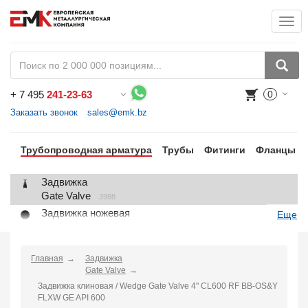
Togg
+
7 495
241-23-63
0
Воспользуйтесь каталогом, положите товар в корзину и оформите заказ.
Заказать звонок
sales@emk.bz
Трубопроводная арматура
Трубы
Фитинги
Фланцы
Задвижка
Gate Valve
3988
Задвижка ножевая
Еще
Knife Gate Valve
1
Клапан запорный
Globe Valve
Главная
Задвижка
2191
Gate Valve
Клапан регулирующий
Задвижка клиновая / Wedge Gate Valve 4" CL600 RF BB-OS&Y
Control Valve
2
FLXW GE API 600
Клапан предохранительный