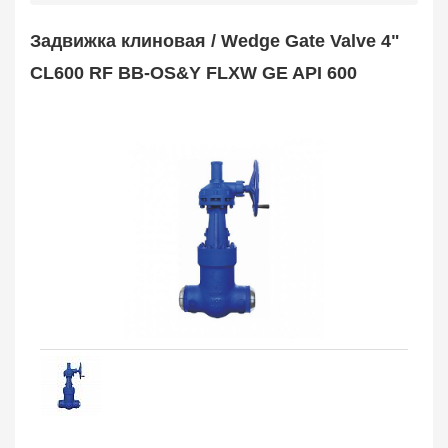
Safety Valve
1
Задвижка клиновая / Wedge Gate Valve 4"
Клапан обратный
Check Valve
3704
CL600 RF BB-OS&Y FLXW GE API 600
Кран шаровой
Ball Valve
3321
Кран пробковый
Plug Valve
148
Затвор дисковый
Butterfly Valve
1
Фильтр сетчатый
Strainer
1138
Конденсатоотводчик
Steam Trap
4
Компенсатор
Expansion Joint
7
Пламегаситель
Flame Arrester
73
Заказать в 1 клик