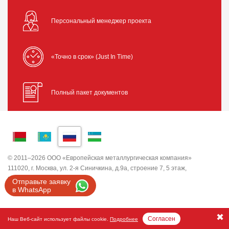
Персональный менеджер проекта
«Точно в срок» (Just In Time)
Полный пакет документов
© 2011–2026 ООО «Европейская металлургическая компания»
111020, г. Москва, ул. 2-я Синичкина, д.9а, строение 7, 5 этаж,
помещение I, комната 5
Отправьте заявку
ИНН 7743820503 ООО "ЕМК"
в WhatsApp
Согласен
Наш Веб-сайт использует файлы cookie.
Подробнее