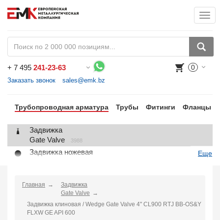
Togg
+
7 495
241-23-63
0
Воспользуйтесь каталогом, положите товар в корзину и оформите заказ.
Заказать звонок
sales@emk.bz
Трубопроводная арматура
Трубы
Фитинги
Фланцы
Задвижка
Gate Valve
3988
Задвижка ножевая
Еще
Knife Gate Valve
1
Клапан запорный
Globe Valve
Главная
Задвижка
2191
Gate Valve
Клапан регулирующий
Задвижка клиновая / Wedge Gate Valve 4" CL900 RTJ BB-OS&Y
Control Valve
2
FLXW GE API 600
Клапан предохранительный