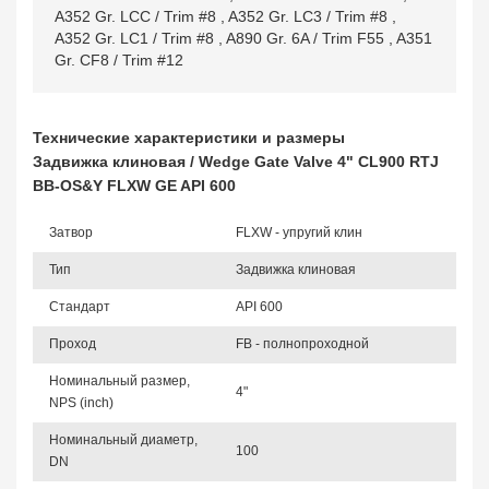
A352 Gr. LCC / Trim #8
,
A352 Gr. LC3 / Trim #8
,
A352 Gr. LC1 / Trim #8
,
A890 Gr. 6A / Trim F55
,
A351
Gr. CF8 / Trim #12
Технические характеристики и размеры
Задвижка клиновая / Wedge Gate Valve 4" CL900 RTJ
BB-OS&Y FLXW GE API 600
Затвор
FLXW - упругий клин
Тип
Задвижка клиновая
Стандарт
API 600
Проход
FB - полнопроходной
Номинальный размер,
4"
NPS (inch)
Номинальный диаметр,
100
DN