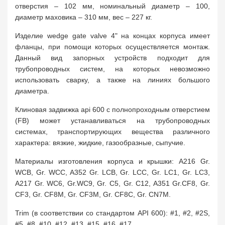
отверстия – 102 мм, номинальный диаметр – 100,
диаметр маховика – 310 мм, вес – 227 кг.
Изделие wedge gate valve 4" на концах корпуса имеет
фланцы, при помощи которых осуществляется монтаж.
Данный вид запорных устройств подходит для
трубопроводных систем, на которых невозможно
использовать сварку, а также на линиях большого
диаметра.
Клиновая задвижка api 600 с полнопроходным отверстием
(FB) может устанавливаться на трубопроводных
системах, транспортирующих вещества различного
характера: вязкие, жидкие, газообразные, сыпучие.
Материалы изготовления корпуса и крышки: A216 Gr.
WCB, Gr. WCC, A352 Gr. LCB, Gr. LCC, Gr. LC1, Gr. LC3,
A217 Gr. WC6, Gr.WC9, Gr. C5, Gr. C12, A351 Gr.CF8, Gr.
CF3, Gr. CF8M, Gr. CF3M, Gr. CF8C, Gr. CN7M.
Trim (в соответствии со стандартом API 600): #1, #2, #2S,
#5, #8, #10, #12, #13, #15, #16, #17.