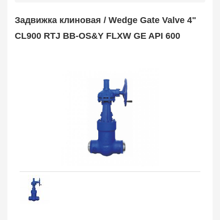
Safety Valve
1
Задвижка клиновая / Wedge Gate Valve 4"
Клапан обратный
Check Valve
3704
CL900 RTJ BB-OS&Y FLXW GE API 600
Кран шаровой
Ball Valve
3321
Кран пробковый
Plug Valve
148
Затвор дисковый
Butterfly Valve
1
Фильтр сетчатый
Strainer
1138
Конденсатоотводчик
Steam Trap
4
Компенсатор
Expansion Joint
7
Пламегаситель
Flame Arrester
73
Заказать в 1 клик