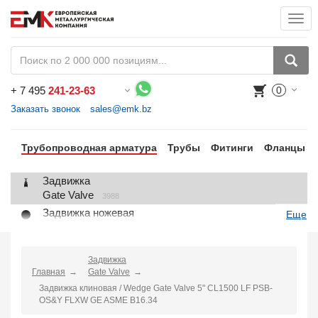
Togg
navi
+
7 495
241-23-63
0
Воспользуйтесь каталогом, положите товар в корзину и оформите заказ.
Заказать звонок
sales@emk.bz
Трубопроводная арматура
Трубы
Фитинги
Фланцы
Задвижка
Gate Valve
3988
Задвижка ножевая
Еще
Knife Gate Valve
1
Клапан запорный
Globe Valve
Задвижка
2191
Главная
Gate Valve
Клапан регулирующий
Задвижка клиновая / Wedge Gate Valve 5" CL1500 LF PSB-
Control Valve
2
OS&Y FLXW GE ASME B16.34
Клапан предохранительный