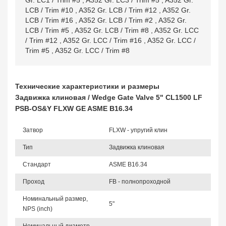
Gr. LC1 / Trim #5
,
A352 Gr. LC3 / Trim #5
,
A352 Gr.
LCB / Trim #10
,
A352 Gr. LCB / Trim #12
,
A352 Gr.
LCB / Trim #16
,
A352 Gr. LCB / Trim #2
,
A352 Gr.
LCB / Trim #5
,
A352 Gr. LCB / Trim #8
,
A352 Gr. LCC
/ Trim #12
,
A352 Gr. LCC / Trim #16
,
A352 Gr. LCC /
Trim #5
,
A352 Gr. LCC / Trim #8
Технические характеристики и размеры
Задвижка клиновая / Wedge Gate Valve 5" CL1500 LF
PSB-OS&Y FLXW GE ASME B16.34
Затвор
FLXW - упругий клин
Тип
Задвижка клиновая
Стандарт
ASME B16.34
Проход
FB - полнопроходной
Номинальный размер,
5"
NPS (inch)