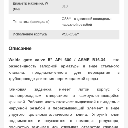
Диаметр маховика, W
310
(мм)
OS&Y - выдвижной шпиндель с
Тип штока (шпинделя)
наружной резьбой
Исполнение корпуса
PSB-OS&Y
Описание
Welde gate valve 5" API 600 / ASME B16.34
– это
разновидность запорной арматуры в виде стального
клапана, предназначенного для перекрытия в
трубопроводе движения перемещаемой среды.
Клиновая задвижка имеет литой корпус с
полнопроходным отверстием и самоуплотняющейся
крышкой. Рабочая часть включает выдвижной шпиндель с
наружной резьбой и перекрывающий элемент в виде
упругого цельнометаллического клина. Упругий клин
поднимается и опускается с помощью редуктора,
полностью закрывая или открывая отверстие клапана.