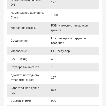
Номинальный диаметр,
125
DN
Номинальное давление,
1500
Class
PSB - самоуплотняющаяся
Крепление крышки
крышка
LF - фланцевое с крупной
Соединение
впадиной
Управление
GE - редуктор
Вес 1 шт (кг)
405
Сортировка на сайте
70
Диаметр проходного
127
отверстия, d (мм)
Строительная длина, L
673
(мм)
Высота, Н (мм)
920