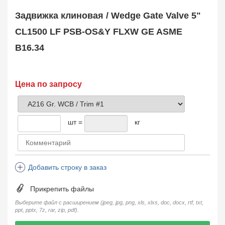
Safety Valve
1
Задвижка клиновая / Wedge Gate Valve 5"
Клапан обратный
Check Valve
3704
CL1500 LF PSB-OS&Y FLXW GE ASME
Кран шаровой
B16.34
Ball Valve
3321
Кран пробковый
Plug Valve
148
Затвор дисковый
Цена по запросу
Butterfly Valve
1
Фильтр сетчатый
Strainer
1138
шт =
кг
Конденсатоотводчик
Steam Trap
4
Компенсатор
Expansion Joint
7
Добавить строку в заказ
Пламегаситель
Flame Arrester
73
Прикрепить файлы
Заказать в 1 клик
Выберите файл с расширением (jpeg, jpg, png, xls, xlxs, doc, docx, rtf, txt,
ppt, pptx, 7z, rar, zip, pdf).