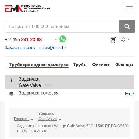
Togg
navi
+
7 495
241-23-63
0
Воспользуйтесь каталогом, положите товар в корзину и оформите заказ.
Заказать звонок
sales@emk.bz
Трубопроводная арматура
Трубы
Фитинги
Фланцы
Задвижка
Gate Valve
3988
Задвижка ножевая
Еще
Knife Gate Valve
1
Клапан запорный
Globe Valve
Задвижка
2191
Главная
Gate Valve
Клапан регулирующий
Задвижка клиновая / Wedge Gate Valve 5" CL1500 RF BB-OS&Y
Control Valve
2
FLXW BS API 600
Клапан предохранительный