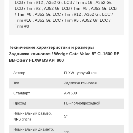
LCB / Trim #12
,
A352 Gr. LCB / Trim #16
,
A352 Gr.
LCB / Trim #2
,
A352 Gr. LCB / Trim #5
,
A352 Gr. LCB
/ Trim #8
,
A352 Gr. LCC / Trim #12
,
A352 Gr. LCC /
Trim #16
,
A352 Gr. LCC / Trim #5
,
A352 Gr. LCC /
Trim #8
Технические характеристики и размеры
Задвижка клиновая / Wedge Gate Valve 5" CL1500 RF
BB-OS&Y FLXW BS API 600
Затвор
FLXW - упругий клин
Тип
Задвижка клиновая
Стандарт
API 600
Проход
FB - полнопроходной
Номинальный размер,
5"
NPS (inch)
Номинальный диаметр,
125