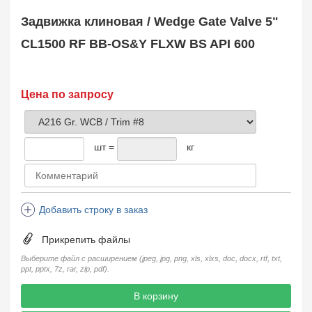
Safety Valve
1
Задвижка клиновая / Wedge Gate Valve 5"
Клапан обратный
Check Valve
3704
CL1500 RF BB-OS&Y FLXW BS API 600
Кран шаровой
Ball Valve
3321
Кран пробковый
Цена по запросу
Plug Valve
148
Затвор дисковый
Butterfly Valve
1
шт =
кг
Фильтр сетчатый
Strainer
1138
Конденсатоотводчик
Steam Trap
4
Добавить строку в заказ
Компенсатор
Expansion Joint
7
Прикрепить файлы
Пламегаситель
Flame Arrester
73
Выберите файл с расширением (jpeg, jpg, png, xls, xlxs, doc, docx, rtf, txt,
ppt, pptx, 7z, rar, zip, pdf).
Заказать в 1 клик
В корзину