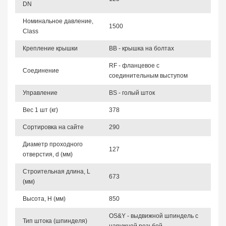
DN
Номинальное давление,
1500
Class
Крепление крышки
BB - крышка на болтах
RF - фланцевое с
Соединение
соединительным выступом
Управление
BS - голый шток
Вес 1 шт (кг)
378
Сортировка на сайте
290
Диаметр проходного
127
отверстия, d (мм)
Строительная длина, L
673
(мм)
Высота, Н (мм)
850
OS&Y - выдвижной шпиндель с
Тип штока (шпинделя)