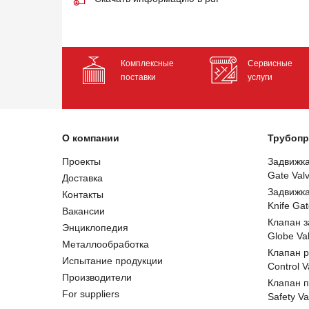
Комплексные
Сервисные
поставки
услуги
О компании
Трубопр
Проекты
Задвижк
Gate Val
Доставка
Задвижк
Контакты
Knife Gat
Вакансии
Клапан 
Энциклопедия
Globe Va
Металлообработка
Клапан 
Испытание продукции
Control V
Производители
Клапан 
For suppliers
Safety Va