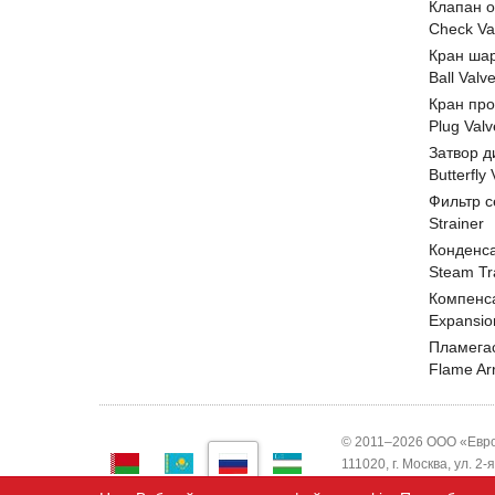
Клапан 
Check Va
Кран ша
Ball Valv
Кран пр
Plug Valv
Затвор д
Butterfly
Фильтр с
Strainer
Конденс
Steam Tr
Компенс
Expansio
Пламега
Flame Ar
© 2011–2026 ООО «Евро
111020, г. Москва, ул. 2
ИНН 7743820503 ООО "