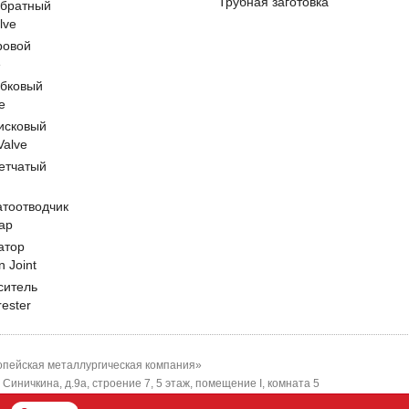
Трубная заготовка
обратный
lve
ровой
e
обковый
e
исковый
 Valve
етчатый
атоотводчик
ap
атор
n Joint
ситель
rester
пейская металлургическая компания»
-я Синичкина, д.9а, строение 7, 5 этаж, помещение I, комната 5
ЕМК"