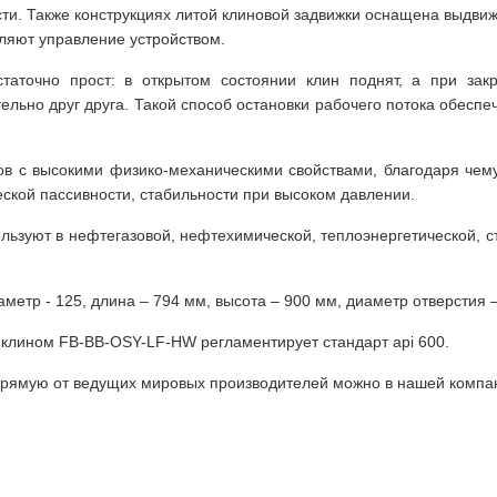
сти. Также конструкциях литой клиновой задвижки оснащена выдв
ляют управление устройством.
таточно прост: в открытом состоянии клин поднят, а при зак
ьно друг друга. Такой способ остановки рабочего потока обеспе
ов с высокими физико-механическими свойствами, благодаря чем
еской пассивности, стабильности при высоком давлении.
льзуют в нефтегазовой, нефтехимической, теплоэнергетической, ст
тр - 125, длина – 794 мм, высота – 900 мм, диаметр отверстия – 9
с клином FB-BB-OSY-LF-HW регламентирует стандарт api 600.
апрямую от ведущих мировых производителей можно в нашей компа