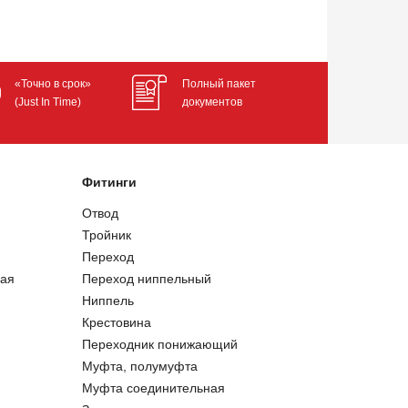
«Точно в срок»
Полный пакет
(Just In Time)
документов
Фитинги
Отвод
Тройник
Переход
ая
Переход ниппельный
Ниппель
Крестовина
Переходник понижающий
Муфта, полумуфта
Муфта соединительная