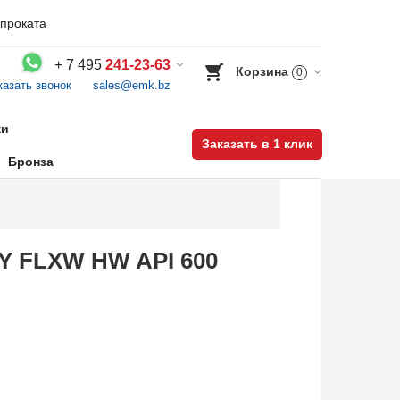
проката
+
7 495
241-23-63
Корзина
0
казать звонок
sales@emk.bz
Воспользуйтесь каталогом, положите товар в корзину и оформите заказ.
ки
Заказать в 1 клик
Бронза
&Y FLXW HW API 600