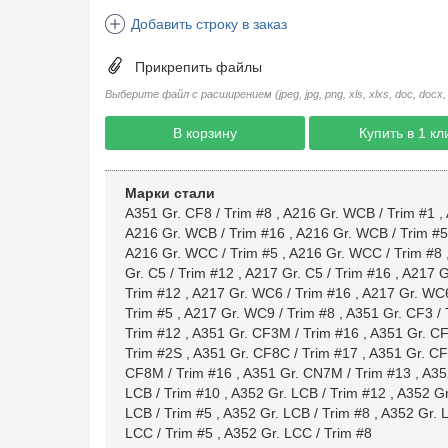
Добавить строку в заказ
Прикрепить файлы
Выберите файл с расширением (jpeg, jpg, png, xls, xlxs, doc, docx, rtf, 
В корзину
Купить в 1 кл
Марки стали
A351 Gr. CF8 / Trim #8
,
A216 Gr. WCB / Trim #1
,
A216 Gr. WCB / Trim #16
,
A216 Gr. WCB / Trim #5
A216 Gr. WCC / Trim #5
,
A216 Gr. WCC / Trim #8
Gr. C5 / Trim #12
,
A217 Gr. C5 / Trim #16
,
A217 Gr
Trim #12
,
A217 Gr. WC6 / Trim #16
,
A217 Gr. WC6
Trim #5
,
A217 Gr. WC9 / Trim #8
,
A351 Gr. CF3 / 
Trim #12
,
A351 Gr. CF3M / Trim #16
,
A351 Gr. CF
Trim #2S
,
A351 Gr. CF8C / Trim #17
,
A351 Gr. CF
CF8M / Trim #16
,
A351 Gr. CN7M / Trim #13
,
A35
LCB / Trim #10
,
A352 Gr. LCB / Trim #12
,
A352 Gr
LCB / Trim #5
,
A352 Gr. LCB / Trim #8
,
A352 Gr. 
LCC / Trim #5
,
A352 Gr. LCC / Trim #8