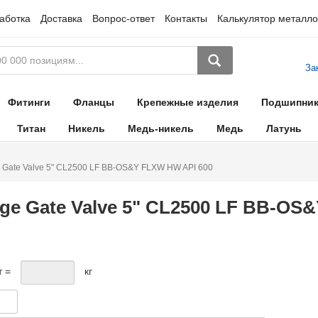
аботка
Доставка
Вопрос-ответ
Контакты
Калькулятор металло
За
Фитинги
Фланцы
Крепежные изделия
Подшипни
Титан
Никель
Медь-никель
Медь
Латунь
 Gate Valve 5" CL2500 LF BB-OS&Y FLXW HW API 600
ge Gate Valve 5" CL2500 LF BB-OS
т =
кг