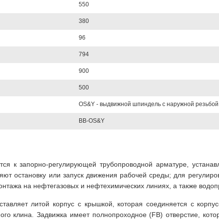
550
380
96
794
900
500
OS&Y - выдвижной шпиндель с наружной резьбой
BB-OS&Y
тся к запорно-регулирующей трубопроводной арматуре, устана
ют остановку или запуск движения рабочей среды; для регулиро
нтажа на нефтегазовых и нефтехимических линиях, а также водоп
ставляет литой корпус с крышкой, которая соединяется с корпус
го клина. Задвижка имеет полнопроходное (FB) отверстие, кото