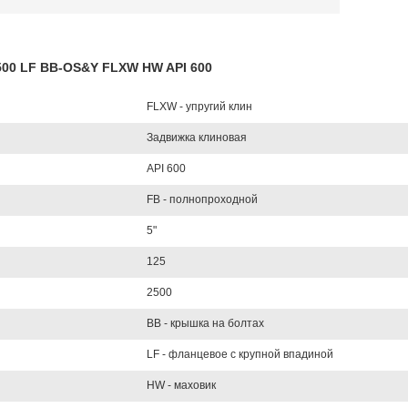
2500 LF BB-OS&Y FLXW HW API 600
FLXW - упругий клин
Задвижка клиновая
API 600
FB - полнопроходной
5"
125
2500
BB - крышка на болтах
LF - фланцевое с крупной впадиной
HW - маховик