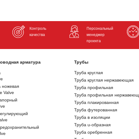
Контроль
Персональный
качества
менеджер
проекта
оводная арматура
Трубы
а
Труба круглая
ve
Труба круглая нержавеющая
а ножевая
Труба профильная
e Valve
Труба профильная нержавеющ
запорный
Труба плакированная
lve
Труба футерованная
регулирующий
Труба в изоляции
alve
Труба u-образная
предохранительный
Труба оребренная
lve