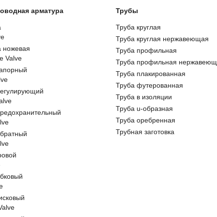
оводная арматура
Трубы
а
Труба круглая
ve
Труба круглая нержавеющая
а ножевая
Труба профильная
e Valve
Труба профильная нержавеющ
запорный
Труба плакированная
lve
Труба футерованная
регулирующий
Труба в изоляции
alve
Труба u-образная
предохранительный
Труба оребренная
lve
Трубная заготовка
обратный
lve
ровой
e
обковый
e
исковый
 Valve