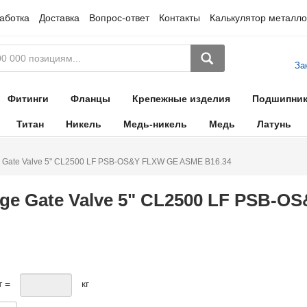
аботка
Доставка
Вопрос-ответ
Контакты
Калькулятор металло
За
Фитинги
Фланцы
Крепежные изделия
Подшипни
Титан
Никель
Медь-никель
Медь
Латунь
e Gate Valve 5" CL2500 LF PSB-OS&Y FLXW GE ASME B16.34
ge Gate Valve 5" CL2500 LF PSB-
т =
кг