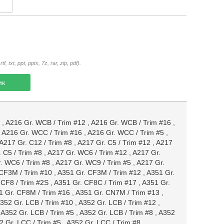
txt, ppt, pptx, 7z, rar, zip, pdf).
ик
,
A216 Gr. WCB / Trim #12
,
A216 Gr. WCB / Trim #16
,
,
A216 Gr. WCC / Trim #16
,
A216 Gr. WCC / Trim #5
,
A217 Gr. C12 / Trim #8
,
A217 Gr. C5 / Trim #12
,
A217
 C5 / Trim #8
,
A217 Gr. WC6 / Trim #12
,
A217 Gr.
. WC6 / Trim #8
,
A217 Gr. WC9 / Trim #5
,
A217 Gr.
CF3M / Trim #10
,
A351 Gr. CF3M / Trim #12
,
A351 Gr.
 CF8 / Trim #2S
,
A351 Gr. CF8C / Trim #17
,
A351 Gr.
1 Gr. CF8M / Trim #16
,
A351 Gr. CN7M / Trim #13
,
352 Gr. LCB / Trim #10
,
A352 Gr. LCB / Trim #12
,
,
A352 Gr. LCB / Trim #5
,
A352 Gr. LCB / Trim #8
,
A352
2 Gr. LCC / Trim #5
,
A352 Gr. LCC / Trim #8