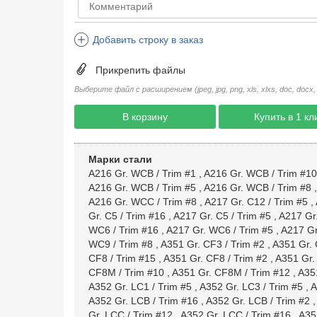
Добавить строку в заказ
Прикрепить файлы
Выберите файл с расширением (jpeg, jpg, png, xls, xlxs, doc, docx, rtf, 
В корзину
Купить в 1 кл
Марки стали
A216 Gr. WCB / Trim #1
,
A216 Gr. WCB / Trim #10
A216 Gr. WCB / Trim #5
,
A216 Gr. WCB / Trim #8
A216 Gr. WCC / Trim #8
,
A217 Gr. C12 / Trim #5
,
Gr. C5 / Trim #16
,
A217 Gr. C5 / Trim #5
,
A217 Gr.
WC6 / Trim #16
,
A217 Gr. WC6 / Trim #5
,
A217 Gr
WC9 / Trim #8
,
A351 Gr. CF3 / Trim #2
,
A351 Gr. 
CF8 / Trim #15
,
A351 Gr. CF8 / Trim #2
,
A351 Gr.
CF8M / Trim #10
,
A351 Gr. CF8M / Trim #12
,
A35
A352 Gr. LC1 / Trim #5
,
A352 Gr. LC3 / Trim #5
,
A
A352 Gr. LCB / Trim #16
,
A352 Gr. LCB / Trim #2
Gr. LCC / Trim #12
,
A352 Gr. LCC / Trim #16
,
A35