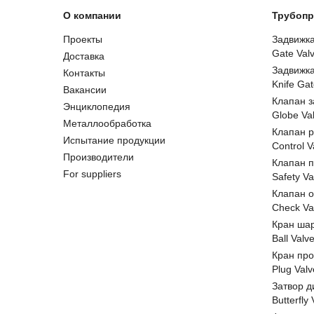
О компании
Трубопр
Проекты
Задвижк
Gate Val
Доставка
Задвижк
Контакты
Knife Gat
Вакансии
Клапан 
Энциклопедия
Globe Va
Металлообработка
Клапан 
Испытание продукции
Control V
Производители
Клапан 
For suppliers
Safety Va
Клапан 
Check Va
Кран ша
Ball Valv
Кран пр
Plug Valv
Затвор д
Butterfly