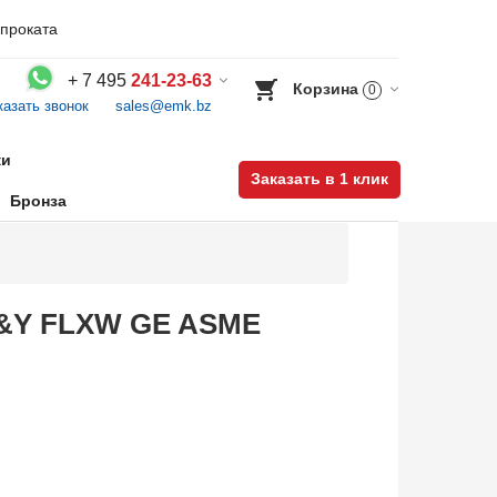
проката
+
7 495
241-23-63
Корзина
0
казать звонок
sales@emk.bz
Воспользуйтесь каталогом, положите товар в корзину и оформите заказ.
ки
Заказать в 1 клик
Бронза
OS&Y FLXW GE ASME