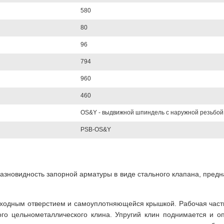
580
80
96
794
960
460
OS&Y - выдвижной шпиндель с наружной резьбой
PSB-OS&Y
разновидность запорной арматуры в виде стального клапана, пред
оходным отверстием и самоуплотняющейся крышкой. Рабочая част
го цельнометаллического клина. Упругий клин поднимается и о