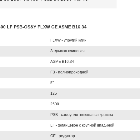
2500 LF PSB-OS&Y FLXW GE ASME B16.34
FLXW - упругий клин
Задвижка клиновая
ASME B16.34
FB - полнопроходной
5"
125
2500
PSB - самоуплотняющаяся крышка
LF - фланцевое с крупной впадиной
GE - редуктор