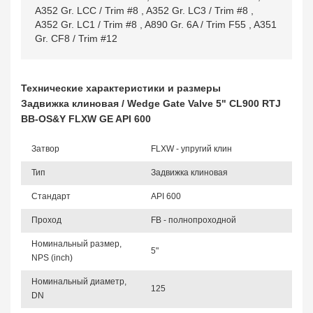
A352 Gr. LCC / Trim #8
,
A352 Gr. LC3 / Trim #8
,
A352 Gr. LC1 / Trim #8
,
A890 Gr. 6A / Trim F55
,
A351
Gr. CF8 / Trim #12
Технические характеристики и размеры
Задвижка клиновая / Wedge Gate Valve 5" CL900 RTJ
BB-OS&Y FLXW GE API 600
Затвор
FLXW - упругий клин
Тип
Задвижка клиновая
Стандарт
API 600
Проход
FB - полнопроходной
Номинальный размер,
5"
NPS (inch)
Номинальный диаметр,
125
DN