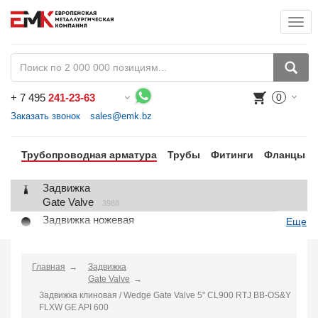
Togg
+
7 495
241-23-63
0
Воспользуйтесь каталогом, положите товар в корзину и оформите заказ.
Заказать звонок
sales@emk.bz
Трубопроводная арматура
Трубы
Фитинги
Фланцы
Задвижка
Gate Valve
3988
Задвижка ножевая
Еще
Knife Gate Valve
1
Клапан запорный
Globe Valve
Главная
Задвижка
2191
Gate Valve
Клапан регулирующий
Задвижка клиновая / Wedge Gate Valve 5" CL900 RTJ BB-OS&Y
Control Valve
2
FLXW GE API 600
Клапан предохранительный