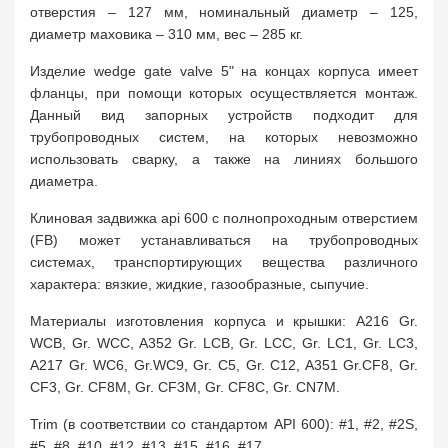
отверстия – 127 мм, номинальный диаметр – 125,
диаметр маховика – 310 мм, вес – 285 кг.
Изделие wedge gate valve 5" на концах корпуса имеет
фланцы, при помощи которых осуществляется монтаж.
Данный вид запорных устройств подходит для
трубопроводных систем, на которых невозможно
использовать сварку, а также на линиях большого
диаметра.
Клиновая задвижка api 600 с полнопроходным отверстием
(FB) может устанавливаться на трубопроводных
системах, транспортирующих вещества различного
характера: вязкие, жидкие, газообразные, сыпучие.
Материалы изготовления корпуса и крышки: A216 Gr.
WCB, Gr. WCC, A352 Gr. LCB, Gr. LCC, Gr. LC1, Gr. LC3,
A217 Gr. WC6, Gr.WC9, Gr. C5, Gr. C12, A351 Gr.CF8, Gr.
CF3, Gr. CF8M, Gr. CF3M, Gr. CF8C, Gr. CN7M.
Trim (в соответствии со стандартом API 600): #1, #2, #2S,
#5, #8, #10, #12, #13, #15, #16, #17.