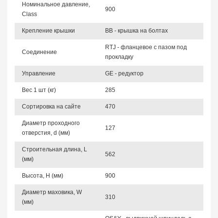
Номинальное давление,
900
Class
Крепление крышки
BB - крышка на болтах
RTJ - фланцевое с пазом под
Соединение
прокладку
Управление
GE - редуктор
Вес 1 шт (кг)
285
Сортировка на сайте
470
Диаметр проходного
127
отверстия, d (мм)
Строительная длина, L
562
(мм)
Высота, Н (мм)
900
Диаметр маховика, W
310
(мм)