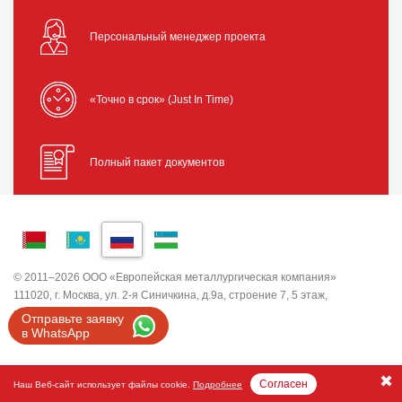
Персональный менеджер проекта
«Точно в срок» (Just In Time)
Полный пакет документов
© 2011–2026 ООО «Европейская металлургическая компания»
111020, г. Москва, ул. 2-я Синичкина, д.9а, строение 7, 5 этаж,
помещение I, комната 5
Отправьте заявку
ИНН 7743820503 ООО "ЕМК"
в WhatsApp
Согласен
Наш Веб-сайт использует файлы cookie.
Подробнее