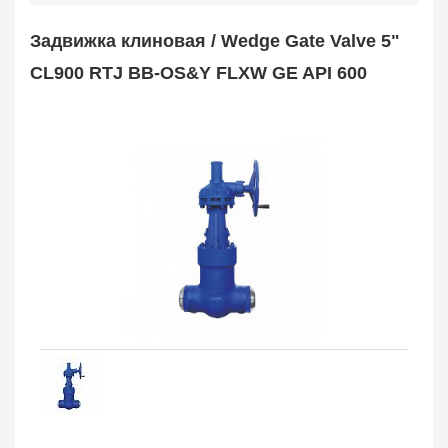
Safety Valve
1
Задвижка клиновая / Wedge Gate Valve 5"
Клапан обратный
Check Valve
3704
CL900 RTJ BB-OS&Y FLXW GE API 600
Кран шаровой
Ball Valve
3321
Кран пробковый
Plug Valve
148
Затвор дисковый
Butterfly Valve
1
Фильтр сетчатый
Strainer
1138
Конденсатоотводчик
Steam Trap
4
Компенсатор
Expansion Joint
7
Пламегаситель
Flame Arrester
73
Заказать в 1 клик