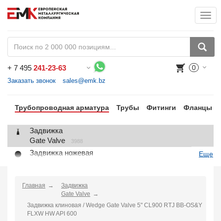
Togg
+
7 495
241-23-63
0
Воспользуйтесь каталогом, положите товар в корзину и оформите заказ.
Заказать звонок
sales@emk.bz
Трубопроводная арматура
Трубы
Фитинги
Фланцы
Задвижка
Gate Valve
3988
Задвижка ножевая
Еще
Knife Gate Valve
1
Клапан запорный
Globe Valve
Главная
Задвижка
2191
Gate Valve
Клапан регулирующий
Задвижка клиновая / Wedge Gate Valve 5" CL900 RTJ BB-OS&Y
Control Valve
2
FLXW HW API 600
Клапан предохранительный