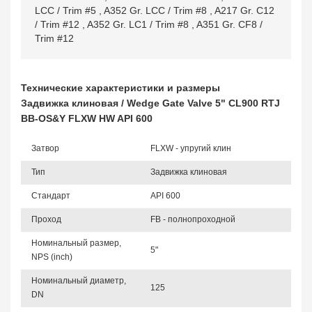
LCC / Trim #5
,
A352 Gr. LCC / Trim #8
,
A217 Gr. C12
/ Trim #12
,
A352 Gr. LC1 / Trim #8
,
A351 Gr. CF8 /
Trim #12
Технические характеристики и размеры
Задвижка клиновая / Wedge Gate Valve 5" CL900 RTJ
BB-OS&Y FLXW HW API 600
Затвор
FLXW - упругий клин
Тип
Задвижка клиновая
Стандарт
API 600
Проход
FB - полнопроходной
Номинальный размер,
5"
NPS (inch)
Номинальный диаметр,
125
DN