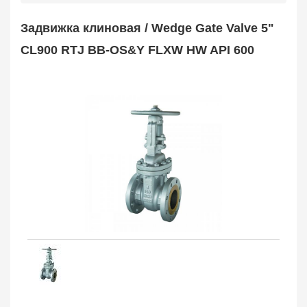
Safety Valve
1
Задвижка клиновая / Wedge Gate Valve 5"
Клапан обратный
Check Valve
3704
CL900 RTJ BB-OS&Y FLXW HW API 600
Кран шаровой
Ball Valve
3321
Кран пробковый
Plug Valve
148
Затвор дисковый
Butterfly Valve
1
Фильтр сетчатый
Strainer
1138
Конденсатоотводчик
Steam Trap
4
Компенсатор
Expansion Joint
7
Пламегаситель
Flame Arrester
73
Заказать в 1 клик