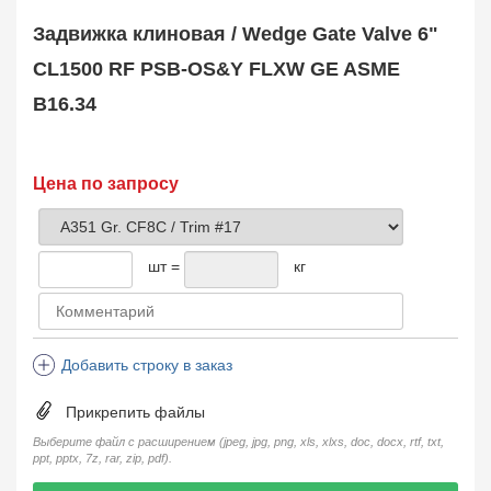
Safety Valve
1
Задвижка клиновая / Wedge Gate Valve 6"
Клапан обратный
Check Valve
3704
CL1500 RF PSB-OS&Y FLXW GE ASME
Кран шаровой
B16.34
Ball Valve
3321
Кран пробковый
Plug Valve
148
Затвор дисковый
Цена по запросу
Butterfly Valve
1
Фильтр сетчатый
Strainer
1138
шт =
кг
Конденсатоотводчик
Steam Trap
4
Компенсатор
Expansion Joint
7
Добавить строку в заказ
Пламегаситель
Flame Arrester
73
Прикрепить файлы
Заказать в 1 клик
Выберите файл с расширением (jpeg, jpg, png, xls, xlxs, doc, docx, rtf, txt,
ppt, pptx, 7z, rar, zip, pdf).