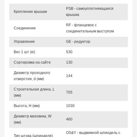
PSB - самоуплотняющаяся
Крепление крышки
крышка
RF - фланцевое с
Соединение
соединительным выступом
Управление
GE - редуктор
Вес 1 шт (кг)
530
Сортировка на сайте
130
Диаметр проходного
144
отверстия, d (мм)
Строительная длина, L
705
(мм)
Высота, Н (мм)
1030
Диаметр маховика, W
460
(мм)
OS&Y - выдвижной шпиндель с
Тип штока (шпинделя)