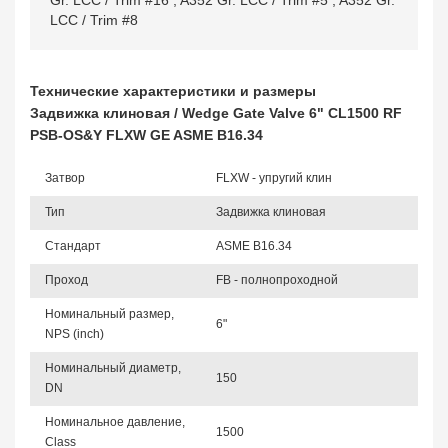
Gr. LCC / Trim #16
,
A352 Gr. LCC / Trim #5
,
A352 Gr.
LCC / Trim #8
Технические характеристики и размеры
Задвижка клиновая / Wedge Gate Valve 6" CL1500 RF
PSB-OS&Y FLXW GE ASME B16.34
Затвор
FLXW - упругий клин
Тип
Задвижка клиновая
Стандарт
ASME B16.34
Проход
FB - полнопроходной
Номинальный размер,
6"
NPS (inch)
Номинальный диаметр,
150
DN
Номинальное давление,
1500
Class