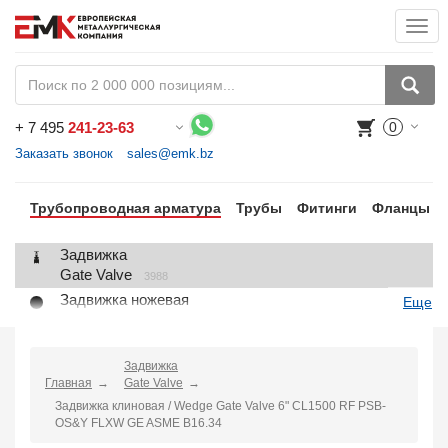
Togg
navi
+
7 495
241-23-63
0
Воспользуйтесь каталогом, положите товар в корзину и оформите заказ.
Заказать звонок
sales@emk.bz
Трубопроводная арматура
Трубы
Фитинги
Фланцы
Задвижка
Gate Valve
3988
Задвижка ножевая
Еще
Knife Gate Valve
1
Клапан запорный
Globe Valve
Задвижка
2191
Главная
Gate Valve
Клапан регулирующий
Задвижка клиновая / Wedge Gate Valve 6" CL1500 RF PSB-
Control Valve
2
OS&Y FLXW GE ASME B16.34
Клапан предохранительный