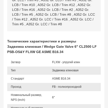
Gr. LC1 / Trim #5
,
A352 Gr. LC3 / Trim #5
,
A352 Gr.
LCB / Trim #10
,
A352 Gr. LCB / Trim #12
,
A352 Gr.
LCB / Trim #16
,
A352 Gr. LCB / Trim #2
,
A352 Gr.
LCB / Trim #5
,
A352 Gr. LCB / Trim #8
,
A352 Gr. LCC
/ Trim #12
,
A352 Gr. LCC / Trim #16
,
A352 Gr. LCC /
Trim #5
,
A352 Gr. LCC / Trim #8
Технические характеристики и размеры
Задвижка клиновая / Wedge Gate Valve 6" CL2500 LF
PSB-OS&Y FLXW GE ASME B16.34
Затвор
FLXW - упругий клин
Тип
Задвижка клиновая
Стандарт
ASME B16.34
Проход
FB - полнопроходной
Номинальный размер,
6"
NPS (inch)