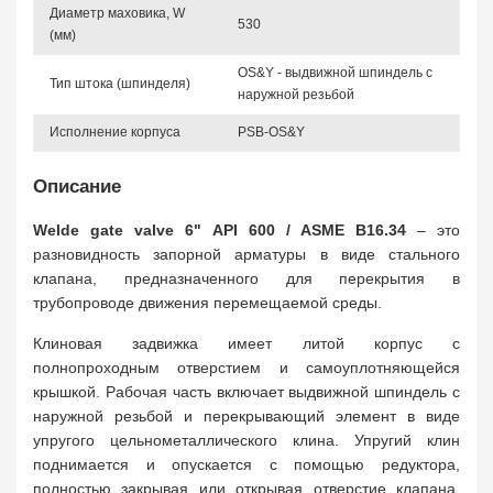
Диаметр маховика, W
530
(мм)
OS&Y - выдвижной шпиндель с
Тип штока (шпинделя)
наружной резьбой
Исполнение корпуса
PSB-OS&Y
Описание
Welde gate valve 6" API 600 / ASME B16.34
– это
разновидность запорной арматуры в виде стального
клапана, предназначенного для перекрытия в
трубопроводе движения перемещаемой среды.
Клиновая задвижка имеет литой корпус с
полнопроходным отверстием и самоуплотняющейся
крышкой. Рабочая часть включает выдвижной шпиндель с
наружной резьбой и перекрывающий элемент в виде
упругого цельнометаллического клина. Упругий клин
поднимается и опускается с помощью редуктора,
полностью закрывая или открывая отверстие клапана.