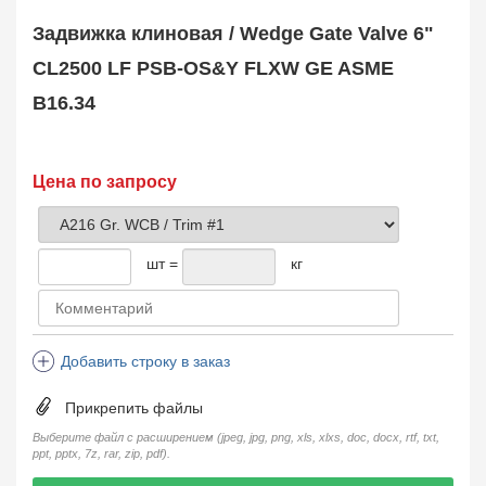
Safety Valve
1
Задвижка клиновая / Wedge Gate Valve 6"
Клапан обратный
Check Valve
3704
CL2500 LF PSB-OS&Y FLXW GE ASME
Кран шаровой
B16.34
Ball Valve
3321
Кран пробковый
Plug Valve
148
Затвор дисковый
Цена по запросу
Butterfly Valve
1
Фильтр сетчатый
Strainer
1138
шт =
кг
Конденсатоотводчик
Steam Trap
4
Компенсатор
Expansion Joint
7
Добавить строку в заказ
Пламегаситель
Flame Arrester
73
Прикрепить файлы
Заказать в 1 клик
Выберите файл с расширением (jpeg, jpg, png, xls, xlxs, doc, docx, rtf, txt,
ppt, pptx, 7z, rar, zip, pdf).