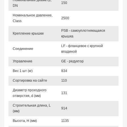
Номинальный диаметр,
150
DN
Номинальное давление,
2500
Class
PSB - самоуплотняющаяся
Крепление крышки
крышка
LF - фланцевое с крупной
Соединение
впадиной
Управление
GE - редуктор
Вес 1 шт (кг)
834
Сортировка на сайте
110
Диаметр проходного
131
отверстия, d (мм)
Строительная длина, L
914
(мм)
Высота, Н (мм)
1135