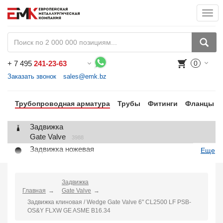
Togg
navi
+
7 495
241-23-63
0
Воспользуйтесь каталогом, положите товар в корзину и оформите заказ.
Заказать звонок
sales@emk.bz
Трубопроводная арматура
Трубы
Фитинги
Фланцы
Задвижка
Gate Valve
3988
Задвижка ножевая
Еще
Knife Gate Valve
1
Клапан запорный
Globe Valve
Задвижка
2191
Главная
Gate Valve
Клапан регулирующий
Задвижка клиновая / Wedge Gate Valve 6" CL2500 LF PSB-
Control Valve
2
OS&Y FLXW GE ASME B16.34
Клапан предохранительный