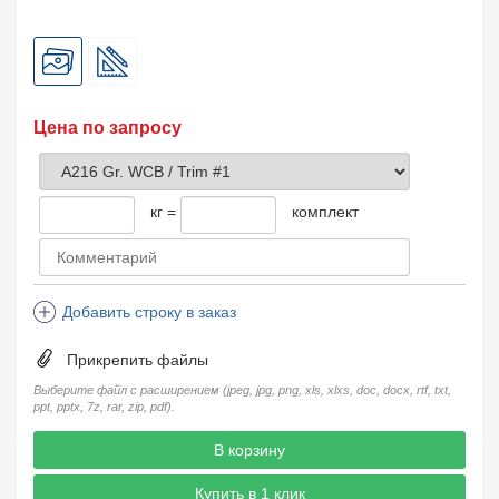
Цена по запросу
кг =
комплект
Добавить строку в заказ
Прикрепить файлы
Выберите файл с расширением (jpeg, jpg, png, xls, xlxs, doc, docx, rtf, txt,
ppt, pptx, 7z, rar, zip, pdf).
В корзину
Купить в 1 клик