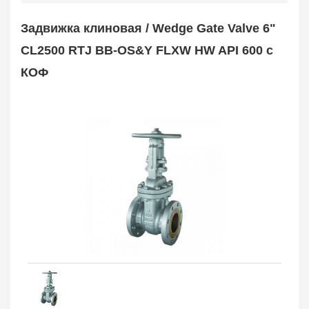
Safety Valve
1
Задвижка клиновая / Wedge Gate Valve 6"
Клапан обратный
Check Valve
3704
CL2500 RTJ BB-OS&Y FLXW HW API 600 с
Кран шаровой
КОФ
Ball Valve
3321
Кран пробковый
Plug Valve
148
Затвор дисковый
Butterfly Valve
1
Фильтр сетчатый
Strainer
1138
Конденсатоотводчик
Steam Trap
4
Компенсатор
Expansion Joint
7
Пламегаситель
Flame Arrester
73
Заказать в 1 клик