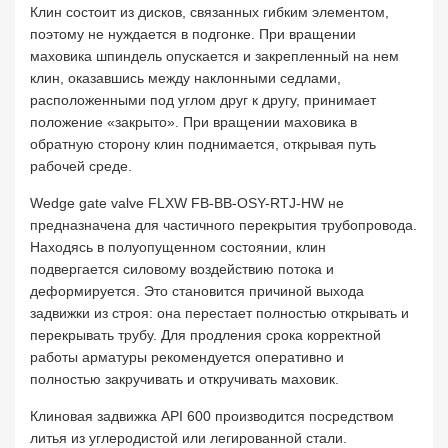
Клин состоит из дисков, связанных гибким элементом,
поэтому не нуждается в подгонке. При вращении
маховика шпиндель опускается и закрепленный на нем
клин, оказавшись между наклонными седлами,
расположенными под углом друг к другу, принимает
положение «закрыто». При вращении маховика в
обратную сторону клин поднимается, открывая путь
рабочей среде.
Wedge gate valve FLXW FB-BB-OSY-RTJ-HW не
предназначена для частичного перекрытия трубопровода.
Находясь в полуопущенном состоянии, клин
подвергается силовому воздействию потока и
деформируется. Это становится причиной выхода
задвижки из строя: она перестает полностью открывать и
перекрывать трубу. Для продления срока корректной
работы арматуры рекомендуется оперативно и
полностью закручивать и откручивать маховик.
Клиновая задвижка API 600 производится посредством
литья из углеродистой или легированной стали.