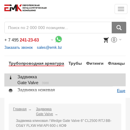
Togg
+
7 495
241-23-63
0
Воспользуйтесь каталогом, положите товар в корзину и оформите заказ.
Заказать звонок
sales@emk.bz
Трубопроводная арматура
Трубы
Фитинги
Фланцы
Задвижка
Gate Valve
3988
Задвижка ножевая
Еще
Knife Gate Valve
1
Клапан запорный
Globe Valve
Главная
Задвижка
2191
Gate Valve
Клапан регулирующий
Задвижка клиновая / Wedge Gate Valve 6" CL2500 RTJ BB-
Control Valve
2
OS&Y FLXW HW API 600 с КОФ
Клапан предохранительный