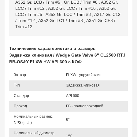
A352 Gr. LCB / Trim #5
,
Gr. LCB / Trim #8
,
A352 Gr.
LCC / Trim #12
,
A352 Gr. LCC / Trim #16
,
A352 Gr.
LCC / Trim #5
,
A352 Gr. LCC / Trim #8
,
A217 Gr. C12
/ Trim #12
,
A352 Gr. LC1 / Trim #8
,
A351 Gr. CF8 /
Trim #12
Технические характеристики и размеры
Задвижка клиновая / Wedge Gate Valve 6" CL2500 RTJ
BB-OS&Y FLXW HW API 600 с КОФ
Затвор
FLXW - упругий клин
Тип
Задвижка клиновая
Стандарт
API 600
Проход
FB - полнопроходной
Номинальный размер,
6"
NPS (inch)
Номинальный диаметр,
150