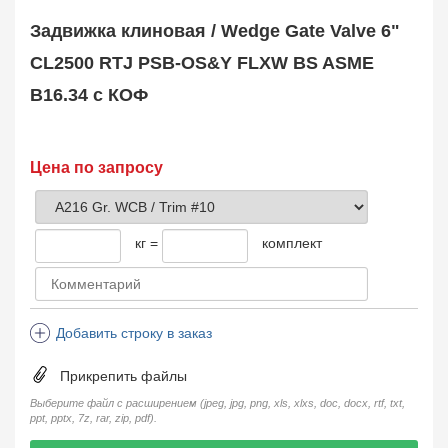
Safety Valve
1
Задвижка клиновая / Wedge Gate Valve 6"
Клапан обратный
Check Valve
3704
CL2500 RTJ PSB-OS&Y FLXW BS ASME
Кран шаровой
B16.34 с КОФ
Ball Valve
3321
Кран пробковый
Plug Valve
148
Затвор дисковый
Цена по запросу
Butterfly Valve
1
Фильтр сетчатый
Strainer
1138
кг =
комплект
Конденсатоотводчик
Steam Trap
4
Компенсатор
Expansion Joint
7
Добавить строку в заказ
Пламегаситель
Flame Arrester
73
Прикрепить файлы
Заказать в 1 клик
Выберите файл с расширением (jpeg, jpg, png, xls, xlxs, doc, docx, rtf, txt,
ppt, pptx, 7z, rar, zip, pdf).