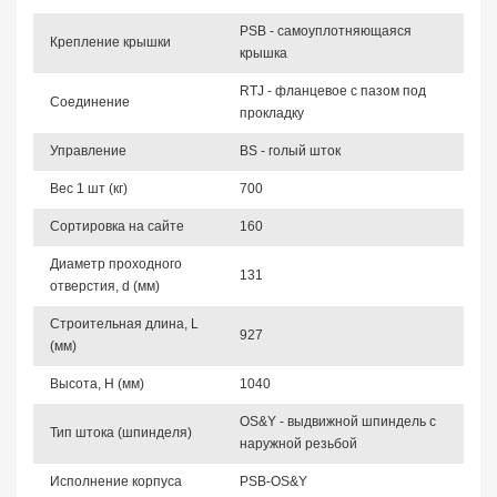
PSB - самоуплотняющаяся
Крепление крышки
крышка
RTJ - фланцевое с пазом под
Соединение
прокладку
Управление
BS - голый шток
Вес 1 шт (кг)
700
Сортировка на сайте
160
Диаметр проходного
131
отверстия, d (мм)
Строительная длина, L
927
(мм)
Высота, Н (мм)
1040
OS&Y - выдвижной шпиндель с
Тип штока (шпинделя)
наружной резьбой
Исполнение корпуса
PSB-OS&Y