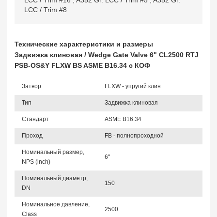
LCC / Trim #16
,
A352 Gr. LCC / Trim #5
,
A352 Gr.
LCC / Trim #8
Технические характеристики и размеры
Задвижка клиновая / Wedge Gate Valve 6" CL2500 RTJ
PSB-OS&Y FLXW BS ASME B16.34 с КОФ
Затвор
FLXW - упругий клин
Тип
Задвижка клиновая
Стандарт
ASME B16.34
Проход
FB - полнопроходной
Номинальный размер,
6"
NPS (inch)
Номинальный диаметр,
150
DN
Номинальное давление,
2500
Class