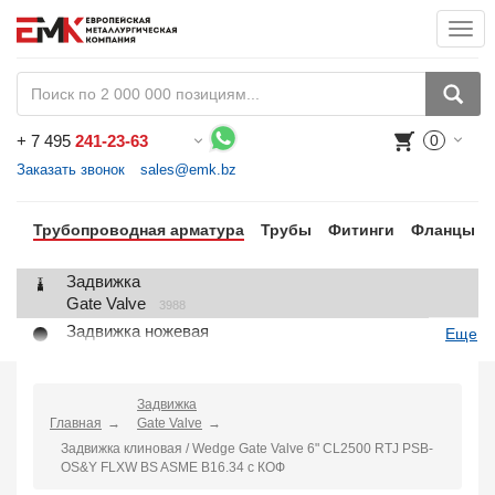
Togg
navi
+
7 495
241-23-63
0
Воспользуйтесь каталогом, положите товар в корзину и оформите заказ.
Заказать звонок
sales@emk.bz
Трубопроводная арматура
Трубы
Фитинги
Фланцы
Задвижка
Gate Valve
3988
Задвижка ножевая
Еще
Knife Gate Valve
1
Клапан запорный
Globe Valve
Задвижка
2191
Главная
Gate Valve
Клапан регулирующий
Задвижка клиновая / Wedge Gate Valve 6" CL2500 RTJ PSB-
Control Valve
2
OS&Y FLXW BS ASME B16.34 с КОФ
Клапан предохранительный