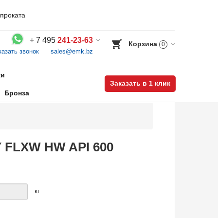
проката
+
7 495
241-23-63
Корзина
0
казать звонок
sales@emk.bz
Воспользуйтесь каталогом, положите товар в корзину и оформите заказ.
ки
Заказать в 1 клик
Бронза
Y FLXW HW API 600
кг