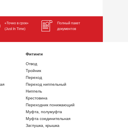
«Точно в срок»
Полный пакет
(Just In Time)
документов
Фитинги
Отвод
Тройник
Переход
ая
Переход ниппельный
Ниппель
Крестовина
Переходник понижающий
Муфта, полумуфта
Муфта соединительная
Заглушка, крышка