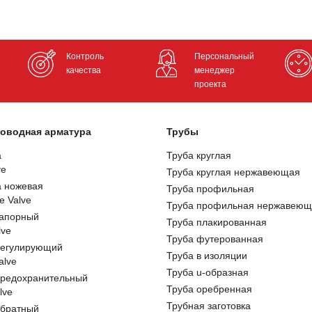
Контроль
Персональный
качества
менеджер
проекта
оводная арматура
Трубы
а
Труба круглая
ve
Труба круглая нержавеющая
а ножевая
Труба профильная
e Valve
Труба профильная нержавеющ
запорный
Труба плакированная
lve
Труба футерованная
регулирующий
Труба в изоляции
alve
Труба u-образная
предохранительный
Труба оребренная
lve
Трубная заготовка
обратный