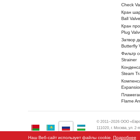
Check Va
Кран ша
Ball Valv
Кран пр
Plug Valv
Затвор д
Butterfly
Фильтр с
Strainer
Конденс
Steam Tr
Компенс
Expansio
Пламега
Flame Ar
© 2011–2026 ООО «Евро
111020, г. Москва, ул. 2
ИНН 7743820503 ООО "
Наш Веб-сайт использует файлы cookie.
Подробнее