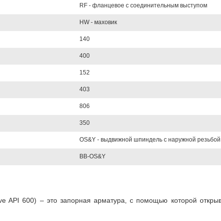
RF - фланцевое с соединительным выступом
HW - маховик
140
400
152
403
806
350
OS&Y - выдвижной шпиндель с наружной резьбой
BB-OS&Y
lve API 600) – это запорная арматура, с помощью которой откр