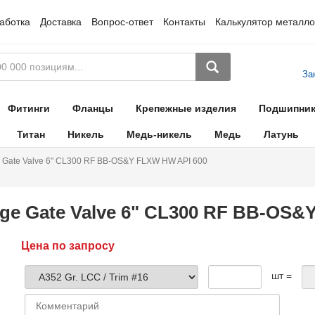
аботка
Доставка
Вопрос-ответ
Контакты
Калькулятор металло
За
Фитинги
Фланцы
Крепежные изделия
Подшипни
Титан
Никель
Медь-никель
Медь
Латунь
 Gate Valve 6" CL300 RF BB-OS&Y FLXW HW API 600
ge Gate Valve 6" CL300 RF BB-OS&
Цена по запросу
шт =