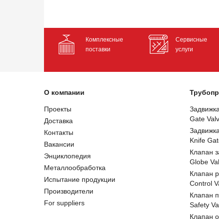
Комплексные
Сервисные
поставки
услуги
О компании
Трубопр
Проекты
Задвижк
Gate Val
Доставка
Задвижк
Контакты
Knife Gat
Вакансии
Клапан 
Энциклопедия
Globe Va
Металлообработка
Клапан 
Испытание продукции
Control V
Производители
Клапан 
For suppliers
Safety Va
Клапан 