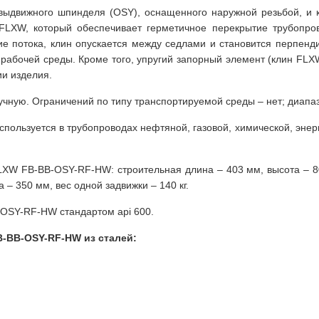
 выдвижного шпинделя (OSY), оснащенного наружной резьбой, и 
FLXW, который обеспечивает герметичное перекрытие трубопро
е потока, клин опускается между седлами и становится перпенди
 рабочей среды. Кроме того, упругий запорный элемент (клин FLXW
ии изделия.
учную. Ограничений по типу транспортируемой среды – нет; диапаз
пользуется в трубопроводах нефтяной, газовой, химической, энер
XW FB-BB-OSY-RF-HW: строительная длина – 403 мм, высота – 80
– 350 мм, вес одной задвижки – 140 кг.
OSY-RF-HW стандартом api 600.
-BB-OSY-RF-HW из сталей: