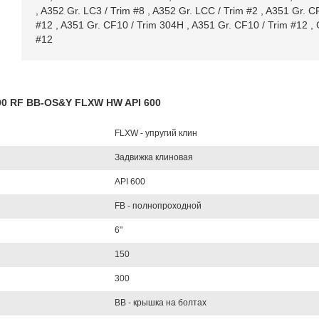
,
A352 Gr. LC3 / Trim #8
,
A352 Gr. LCC / Trim #2
,
A351 Gr. CF
#12
,
A351 Gr. CF10 / Trim 304H
,
A351 Gr. CF10 / Trim #12
,
#12
300 RF BB-OS&Y FLXW HW API 600
FLXW - упругий клин
Задвижка клиновая
API 600
FB - полнопроходной
6"
150
300
BB - крышка на болтах