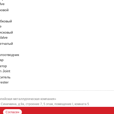
lve
ровой
e
обковый
e
исковый
 Valve
етчатый
атоотводчик
ap
атор
n Joint
ситель
rester
пейская металлургическая компания»
-я Синичкина, д.9а, строение 7, 5 этаж, помещение I, комната 5
ЕМК"
Согласен