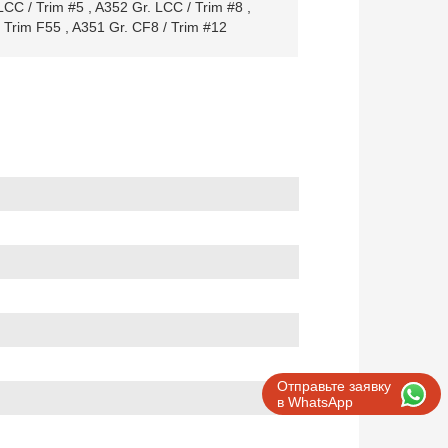
LCC / Trim #5
,
A352 Gr. LCC / Trim #8
,
/ Trim F55
,
A351 Gr. CF8 / Trim #12
Отправьте заявку
в WhatsApp