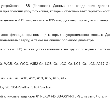
 устройства – BB (болтовое). Данный тип соединения делае
 при помощи упругого клина, который обеспечивает герметичност
я длина – 419 мм, высота – 835 мм, диаметр проходного отверс
 имеет фланцы, при помощи которых осуществляется монтаж. Да
ользовать сварку, а также на линиях большого диаметра.
верстием (FB) может устанавливаться на трубопроводных систем
 WCB, Gr. WCC, A352 Gr. LCB, Gr. LCC, Gr. LC1, Gr. LC3, A217 Gr.
 #2S, #5, #8, #10, #12, #13, #15, #16, #17.
oy 20, 304+Stellite, 316+ Stellite.
кой клиновые задвижки 6" FLXW FB-BB-OSY-RTJ-GE из литой стали.