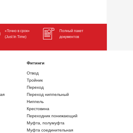
«Точно в срок»
Полный пакет
(Just In Time)
документов
Фитинги
Отвод
Тройник
Переход
ая
Переход ниппельный
Ниппель
Крестовина
Переходник понижающий
Муфта, полумуфта
Муфта соединительная