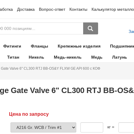
аботка
Доставка
Вопрос-ответ
Контакты
Калькулятор металло
За
Фитинги
Фланцы
Крепежные изделия
Подшипни
Титан
Никель
Медь-никель
Медь
Латунь
 Gate Valve 6" CL300 RTJ BB-OS&Y FLXW GE API 600 с КОФ
ge Gate Valve 6" CL300 RTJ BB-OS&
Цена по запросу
кг =