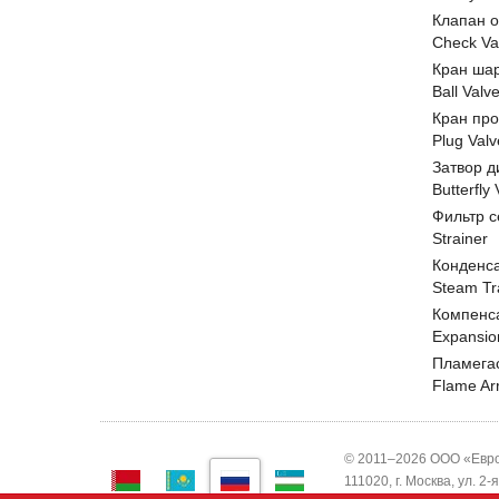
Клапан 
Check Va
Кран ша
Ball Valv
Кран пр
Plug Valv
Затвор д
Butterfly
Фильтр с
Strainer
Конденс
Steam Tr
Компенс
Expansio
Пламега
Flame Ar
© 2011–2026 ООО «Евро
111020, г. Москва, ул. 2