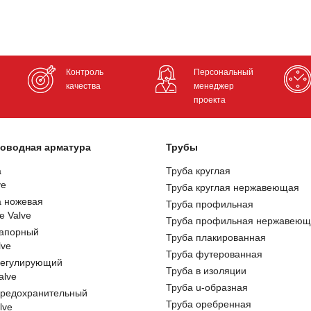
Контроль
Персональный
качества
менеджер
проекта
оводная арматура
Трубы
а
Труба круглая
ve
Труба круглая нержавеющая
а ножевая
Труба профильная
e Valve
Труба профильная нержавеющ
запорный
Труба плакированная
lve
Труба футерованная
регулирующий
Труба в изоляции
alve
Труба u-образная
предохранительный
Труба оребренная
lve