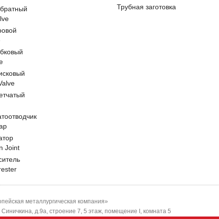
Трубная заготовка
обратный
lve
ровой
e
обковый
e
исковый
 Valve
етчатый
атоотводчик
ap
атор
n Joint
ситель
rester
пейская металлургическая компания»
-я Синичкина, д.9а, строение 7, 5 этаж, помещение I, комната 5