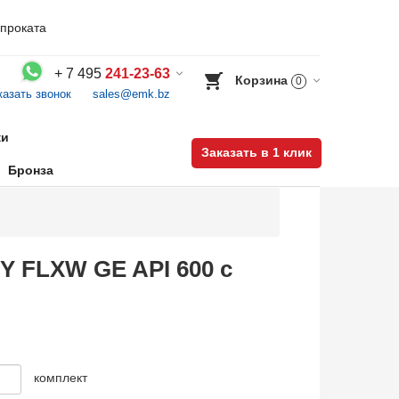
проката
+
7 495
241-23-63
Корзина
0
казать звонок
sales@emk.bz
Воспользуйтесь каталогом, положите товар в корзину и оформите заказ.
ки
Заказать в 1 клик
Бронза
Y FLXW GE API 600 с
комплект