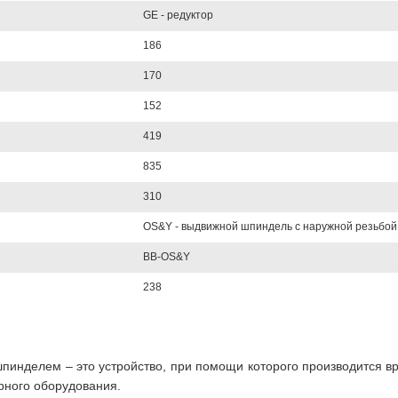
GE - редуктор
186
170
152
419
835
310
OS&Y - выдвижной шпиндель с наружной резьбой
BB-OS&Y
238
шпинделем – это устройство, при помощи которого производится в
рного оборудования.