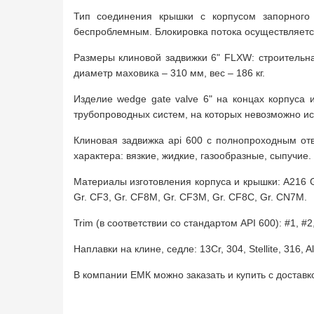
Тип соединения крышки с корпусом запорного
беспроблемным. Блокировка потока осуществляется
Размеры клиновой задвижки 6" FLXW: строительна
диаметр маховика – 310 мм, вес – 186 кг.
Изделие wedge gate valve 6" на концах корпуса
трубопроводных систем, на которых невозможно исп
Клиновая задвижка api 600 с полнопроходным от
характера: вязкие, жидкие, газообразные, сыпучие.
Материалы изготовления корпуса и крышки: A216 Gr.
Gr. CF3, Gr. CF8M, Gr. CF3M, Gr. CF8C, Gr. CN7M.
Trim (в соответствии со стандартом API 600): #1, #2,
Наплавки на клине, седле: 13Cr, 304, Stellite, 316, All
В компании ЕМК можно заказать и купить с достав