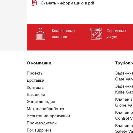
Скачать информацию в pdf
Комплексные
Сервисные
поставки
услуги
О компании
Трубопр
Проекты
Задвижк
Gate Val
Доставка
Задвижк
Контакты
Knife Gat
Вакансии
Клапан 
Энциклопедия
Globe Va
Металлообработка
Клапан 
Испытание продукции
Control V
Производители
Клапан 
For suppliers
Safety Va