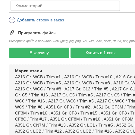
Добавить строку в заказ
Прикрепить файлы
Выберите файл с расширением (jpeg, jpg, png, xls, xlxs, doc, docx, rtf, txt, ppt, pptx, 
В корзину
Купить в 1 клик
Марки стали
A216 Gr. WCB / Trim #1
,
A216 Gr. WCB / Trim #10
,
A216 Gr. 
A216 Gr. WCB / Trim #5
,
A216 Gr. WCB / Trim #8
,
A216 Gr. W
A216 Gr. WCC / Trim #8
,
A217 Gr. C12 / Trim #5
,
A217 Gr. C1
Gr. C5 / Trim #16
,
A217 Gr. C5 / Trim #5
,
A217 Gr. C5 / Trim 
WC6 / Trim #16
,
A217 Gr. WC6 / Trim #5
,
A217 Gr. WC6 / Tri
WC9 / Trim #8
,
A351 Gr. CF3 / Trim #2
,
A351 Gr. CF3M / Tri
CF3M / Trim #16
,
A351 Gr. CF8 / Trim #15
,
A351 Gr. CF8 / Tr
CF8C / Trim #17
,
A351 Gr. CF8M / Trim #10
,
A351 Gr. CF8M 
A351 Gr. CN7M / Trim #13
,
A352 Gr. LC1 / Trim #5
,
A352 Gr. 
A352 Gr. LCB / Trim #12
,
A352 Gr. LCB / Trim #16
,
A352 Gr. 