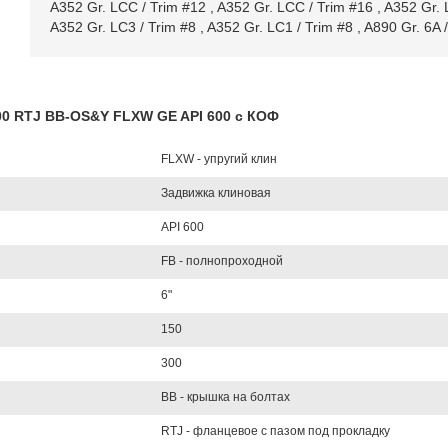
A352 Gr. LCC / Trim #12
,
A352 Gr. LCC / Trim #16
,
A352 Gr. 
A352 Gr. LC3 / Trim #8
,
A352 Gr. LC1 / Trim #8
,
A890 Gr. 6A 
300 RTJ BB-OS&Y FLXW GE API 600 с КОФ
FLXW - упругий клин
Задвижка клиновая
API 600
FB - полнопроходной
6"
150
300
BB - крышка на болтах
RTJ - фланцевое с пазом под прокладку