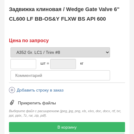
Safety Valve
1
Задвижка клиновая / Wedge Gate Valve 6"
Клапан обратный
Check Valve
3704
CL600 LF BB-OS&Y FLXW BS API 600
Кран шаровой
Ball Valve
3321
Кран пробковый
Цена по запросу
Plug Valve
148
Затвор дисковый
Butterfly Valve
1
шт =
кг
Фильтр сетчатый
Strainer
1138
Конденсатоотводчик
Steam Trap
4
Добавить строку в заказ
Компенсатор
Expansion Joint
7
Прикрепить файлы
Пламегаситель
Flame Arrester
73
Выберите файл с расширением (jpeg, jpg, png, xls, xlxs, doc, docx, rtf, txt,
ppt, pptx, 7z, rar, zip, pdf).
Заказать в 1 клик
В корзину