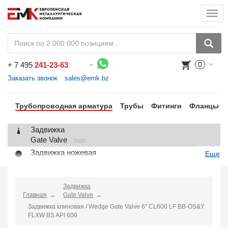
Togg
navi
+
7 495
241-23-63
0
Воспользуйтесь каталогом, положите товар в корзину и оформите заказ.
Заказать звонок
sales@emk.bz
Трубопроводная арматура
Трубы
Фитинги
Фланцы
Задвижка
Gate Valve
3988
Задвижка ножевая
Еще
Knife Gate Valve
1
Клапан запорный
Globe Valve
Задвижка
2191
Главная
Gate Valve
Клапан регулирующий
Задвижка клиновая / Wedge Gate Valve 6" CL600 LF BB-OS&Y
Control Valve
2
FLXW BS API 600
Клапан предохранительный