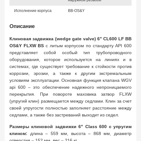
наружной резьбой
Исполнение корпуса
BB-OS&Y
Описание
Клиновая задвижка (wedge gate valve) 6" CL600 LF BB
OS&Y FLXW BS
с литым корпусом по стандарту API 600
представляет собой особый тип трубопроводного
оборудования, которое используется на линиях и в
системах, где существует требование к стойкости против
коррозии, эрозии, а также к другим экстремальным
условиям эксплуатации. Основная функция клапана WGV
api 600 – это обеспечение надежного непроницаемого
перекрытия. При повороте маховика затвор FLXW
(упругий клин) размещается между седлами. Клин за счет
своей упругости полностью заполняет расстояние между
седлами, а также без застреваний выходит из седел.
Размеры клиновой задвижки 6" Class 600 с упругим
клином:
длина – 559 мм, высота – 868 мм, диаметр
отверстия – 152 мм, вес – 216 кг.