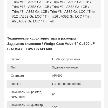
Trim #10
,
A352 Gr. LCB / Trim #12
,
A352 Gr. LCB /
Trim #16
,
A352 Gr. LCB / Trim #2
,
A352 Gr. LCB /
Trim #5
,
A352 Gr. LCB / Trim #8
,
A352 Gr. LCC / Trim
#12
,
A352 Gr. LCC / Trim #16
,
A352 Gr. LCC / Trim
#5
,
A352 Gr. LCC / Trim #8
Технические характеристики и размеры
Задвижка клиновая / Wedge Gate Valve 6" CL600 LF
BB-OS&Y FLXW BS API 600
Затвор
FLXW - упругий клин
Тип
Задвижка клиновая
Стандарт
API 600
Проход
FB - полнопроходной
Номинальный размер,
6"
NPS (inch)
Номинальный диаметр,
150