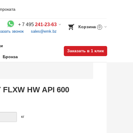
проката
+
7 495
241-23-63
Корзина
0
казать звонок
sales@emk.bz
Воспользуйтесь каталогом, положите товар в корзину и оформите заказ.
ки
Заказать в 1 клик
Бронза
Y FLXW HW API 600
кг