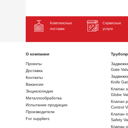
Комплексные
Сервисные
поставки
услуги
О компании
Трубопр
Проекты
Задвижк
Gate Val
Доставка
Задвижк
Контакты
Knife Gat
Вакансии
Клапан 
Энциклопедия
Globe Va
Металлообработка
Клапан 
Испытание продукции
Control V
Производители
Клапан 
For suppliers
Safety Va
Клапан 