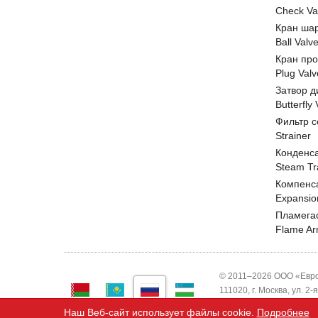
Check Va
Кран ша
Ball Valv
Кран пр
Plug Valv
Затвор д
Butterfly
Фильтр с
Strainer
Конденс
Steam Tr
Компенс
Expansio
Пламега
Flame Ar
© 2011–2026 ООО «Евро
111020, г. Москва, ул. 2
ИНН 7743820503 ООО "
Наш Веб-сайт использует файлы cookie.
Подробнее