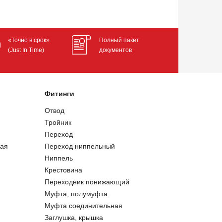
«Точно в срок»
Полный пакет
(Just In Time)
документов
Фитинги
Отвод
Тройник
Переход
ая
Переход ниппельный
Ниппель
Крестовина
Переходник понижающий
Муфта, полумуфта
Муфта соединительная
Заглушка, крышка