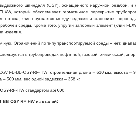
 выдвижного шпинделя (OSY), оснащенного наружной резьбой, и 
FLXW, который обеспечивает герметичное перекрытие трубопро
е потока, клин опускается между седлами и становится перпенди
 рабочей среды. Кроме того, упругий запорный элемент (клин FLXW
ии изделия.
учную. Ограничений по типу транспортируемой среды – нет; диапаз
пользуется в трубопроводах нефтяной, газовой, химической, энер
XW FB-BB-OSY-RF-HW: строительная длина – 610 мм, высота – 98
– 500 мм, вес одной задвижки – 358 кг.
OSY-RF-HW стандартом api 600.
-BB-OSY-RF-HW из сталей: