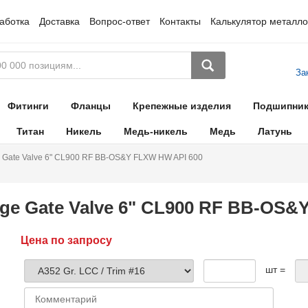
аботка
Доставка
Вопрос-ответ
Контакты
Калькулятор металло
За
Фитинги
Фланцы
Крепежные изделия
Подшипни
Титан
Никель
Медь-никель
Медь
Латунь
 Gate Valve 6" CL900 RF BB-OS&Y FLXW HW API 600
ge Gate Valve 6" CL900 RF BB-OS&
Цена по запросу
шт =