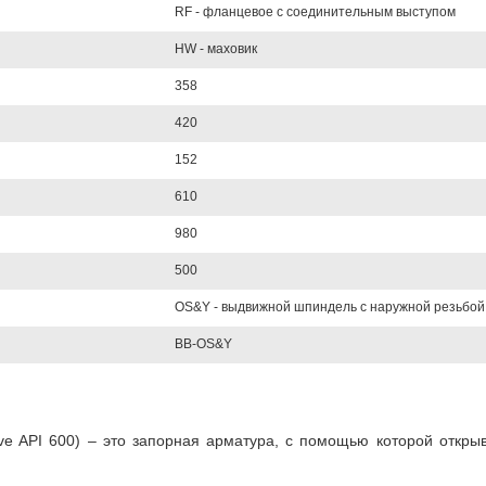
RF - фланцевое с соединительным выступом
HW - маховик
358
420
152
610
980
500
OS&Y - выдвижной шпиндель с наружной резьбой
BB-OS&Y
lve API 600) – это запорная арматура, с помощью которой откр