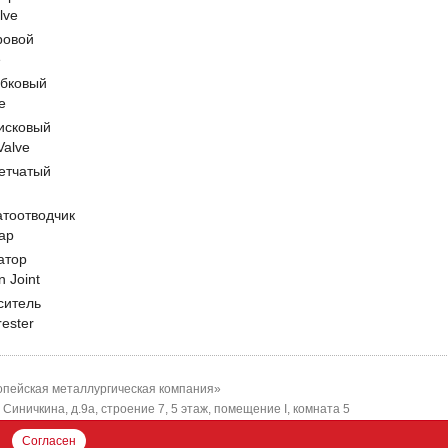
lve
ровой
e
обковый
e
исковый
 Valve
етчатый
атоотводчик
ap
атор
n Joint
ситель
rester
пейская металлургическая компания»
-я Синичкина, д.9а, строение 7, 5 этаж, помещение I, комната 5
ЕМК"
Согласен