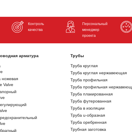
Контроль
Персональный
качества
менеджер
проекта
оводная арматура
Трубы
а
Труба круглая
ve
Труба круглая нержавеющая
а ножевая
Труба профильная
e Valve
Труба профильная нержавеющ
запорный
Труба плакированная
lve
Труба футерованная
регулирующий
Труба в изоляции
alve
Труба u-образная
предохранительный
Труба оребренная
lve
Трубная заготовка
обратный