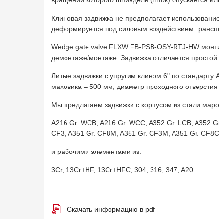
вращении которого шпиндель (шток) опускается или
Клиновая задвижка не предполагает использование
деформируется под силовым воздействием транспо
Wedge gate valve FLXW FB-PSB-OSY-RTJ-HW монтир
демонтаже/монтаже. Задвижка отличается простой 
Литые задвижки с упругим клином 6" по стандарту
маховика – 500 мм, диаметр проходного отверстия 
Мы предлагаем задвижки с корпусом из стали маро
A216 Gr. WCB, A216 Gr. WCC, A352 Gr. LCB, A352 Gr.
CF3, A351 Gr. CF8M, A351 Gr. CF3M, A351 Gr. CF8C
и рабочими элементами из:
3Cr, 13Cr+HF, 13Cr+HFC, 304, 316, 347, A20.
Скачать информацию в pdf