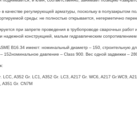
 поднимается, и клин, соответственно, занимает позицию «закрыт
 в качестве регулирующей арматуры, поскольку в полузакрытом по
ртируемой среды: не полностью открывается, негерметично перек
уется при запрете проведения в трубопроводе сварочных работ и
и надежной конструкцией, малым гидравлическим сопротивлением, 
 ASME B16.34 имеют: номинальный диаметр – 150, строительную дл
– 152номинальное давление – Class 900. Вес одной задвижки – 280 
к:
 LCC, A352 Gr. LC1, A352 Gr. LC3, A217 Gr. WC6, A217 Gr.WC9, A217
, A351 Gr. CN7M