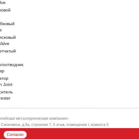
lve
ровой
e
обковый
e
исковый
 Valve
етчатый
атоотводчик
ap
атор
n Joint
ситель
rester
пейская металлургическая компания»
-я Синичкина, д.9а, строение 7, 5 этаж, помещение I, комната 5
ЕМК"
Согласен