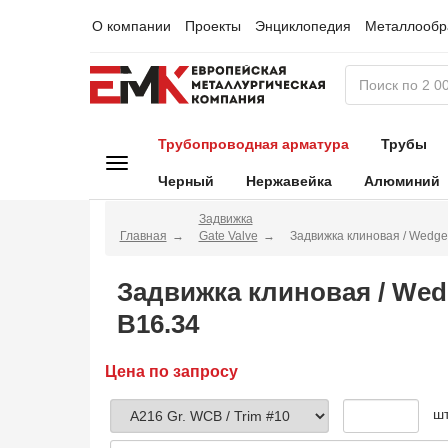
О компании
Проекты
Энциклопедия
Металлообр
Трубопроводная арматура
Трубы
Черный
Нержавейка
Алюминий
Задвижка
Главная
Gate Valve
Задвижка клиновая / Wedg
Задвижка клиновая / We
B16.34
Цена по запросу
ш