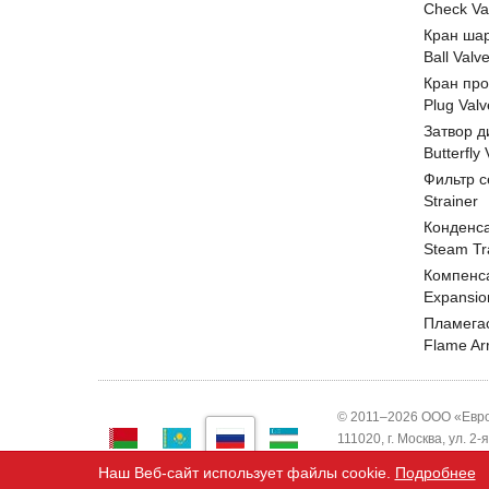
Check Va
Кран ша
Ball Valv
Кран пр
Plug Valv
Затвор д
Butterfly
Фильтр с
Strainer
Конденс
Steam Tr
Компенс
Expansio
Пламега
Flame Ar
© 2011–2026 ООО «Евро
111020, г. Москва, ул. 2
ИНН 7743820503 ООО "
Наш Веб-сайт использует файлы cookie.
Подробнее