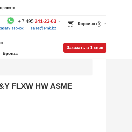
проката
+
7 495
241-23-63
Корзина
0
казать звонок
sales@emk.bz
Воспользуйтесь каталогом, положите товар в корзину и оформите заказ.
ки
Заказать в 1 клик
Бронза
OS&Y FLXW HW ASME