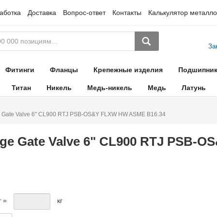
аботка
Доставка
Вопрос-ответ
Контакты
Калькулятор металло
За
Фитинги
Фланцы
Крепежные изделия
Подшипни
Титан
Никель
Медь-никель
Медь
Латунь
e Gate Valve 6" CL900 RTJ PSB-OS&Y FLXW HW ASME B16.34
dge Gate Valve 6" CL900 RTJ PSB-
т =
кг