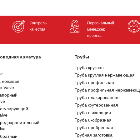
Контроль
Персональный
качества
менеджер
проекта
оводная арматура
Трубы
а
Труба круглая
ve
Труба круглая нержавеющая
а ножевая
Труба профильная
e Valve
Труба профильная нержавеющ
запорный
Труба плакированная
lve
Труба футерованная
регулирующий
Труба в изоляции
alve
Труба u-образная
предохранительный
Труба оребренная
lve
Трубная заготовка
обратный