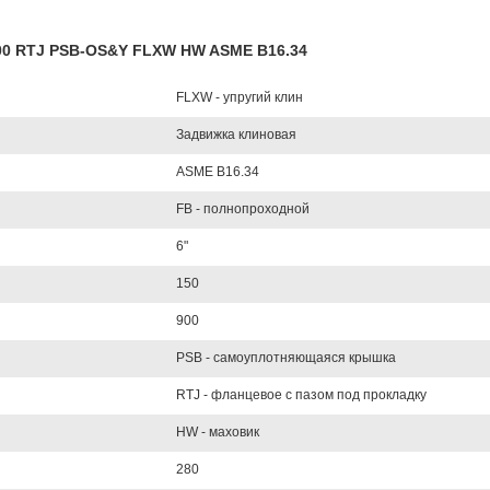
900 RTJ PSB-OS&Y FLXW HW ASME B16.34
FLXW - упругий клин
Задвижка клиновая
ASME B16.34
FB - полнопроходной
6"
150
900
PSB - самоуплотняющаяся крышка
RTJ - фланцевое с пазом под прокладку
HW - маховик
280