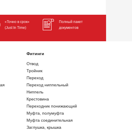
«Точно в срок»
Полный пакет
(Just In Time)
документов
Фитинги
Отвод
Тройник
Переход
ая
Переход ниппельный
Ниппель
Крестовина
Переходник понижающий
Муфта, полумуфта
Муфта соединительная
Заглушка, крышка