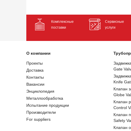
Комплексные
Сервисные
поставки
услуги
О компании
Трубопр
Проекты
Задвижк
Gate Val
Доставка
Задвижк
Контакты
Knife Gat
Вакансии
Клапан 
Энциклопедия
Globe Va
Металлообработка
Клапан 
Испытание продукции
Control V
Производители
Клапан 
For suppliers
Safety Va
Клапан 