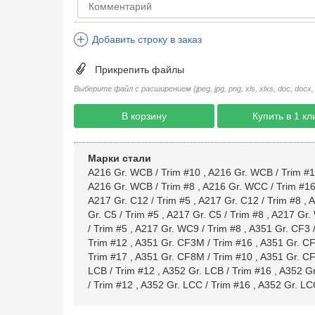
Добавить строку в заказ
Прикрепить файлы
Выберите файл с расширением (jpeg, jpg, png, xls, xlxs, doc, docx, rtf, 
В корзину
Купить в 1 кл
Марки стали
A216 Gr. WCB / Trim #10
,
A216 Gr. WCB / Trim #
A216 Gr. WCB / Trim #8
,
A216 Gr. WCC / Trim #1
A217 Gr. C12 / Trim #5
,
A217 Gr. C12 / Trim #8
,
A
Gr. C5 / Trim #5
,
A217 Gr. C5 / Trim #8
,
A217 Gr. 
/ Trim #5
,
A217 Gr. WC9 / Trim #8
,
A351 Gr. CF3 /
Trim #12
,
A351 Gr. CF3M / Trim #16
,
A351 Gr. CF
Trim #17
,
A351 Gr. CF8M / Trim #10
,
A351 Gr. CF
LCB / Trim #12
,
A352 Gr. LCB / Trim #16
,
A352 Gr
/ Trim #12
,
A352 Gr. LCC / Trim #16
,
A352 Gr. LCC