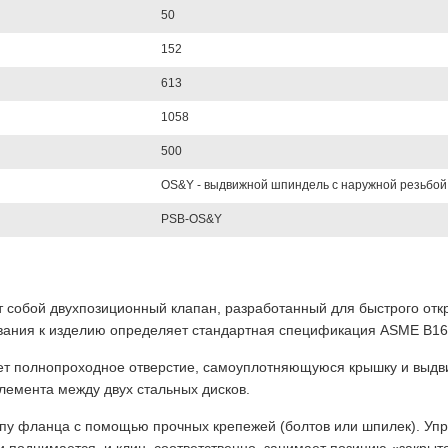
50
152
613
1058
500
OS&Y - выдвижной шпиндель с наружной резьбой
PSB-OS&Y
ет собой двухпозиционный клапан, разработанный для быстрого от
вания к изделию определяет стандартная спецификация ASME B16
т полнопроходное отверстие, самоуплотняющуюся крышку и выдви
элемента между двух стальных дисков.
ипу фланца с помощью прочных крепежей (болтов или шпилек). Уп