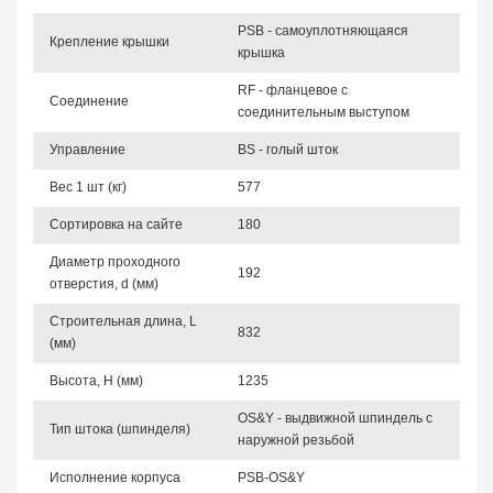
PSB - самоуплотняющаяся
Крепление крышки
крышка
RF - фланцевое с
Соединение
соединительным выступом
Управление
BS - голый шток
Вес 1 шт (кг)
577
Сортировка на сайте
180
Диаметр проходного
192
отверстия, d (мм)
Строительная длина, L
832
(мм)
Высота, Н (мм)
1235
OS&Y - выдвижной шпиндель с
Тип штока (шпинделя)
наружной резьбой
Исполнение корпуса
PSB-OS&Y