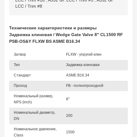
LCC / Trim #16
,
A352 Gr. LCC / Trim #5
,
A352 Gr.
LCC / Trim #8
Технические характеристики и размеры
Задвижка клиновая / Wedge Gate Valve 8" CL1500 RF
PSB-OS&Y FLXW BS ASME B16.34
Затвор
FLXW - упругий клин
Тип
Задвижка клиновая
Стандарт
ASME B16.34
Проход
FB - полнопроходной
Номинальный размер,
8"
NPS (inch)
Номинальный диаметр,
200
DN
Номинальное давление,
1500
Class