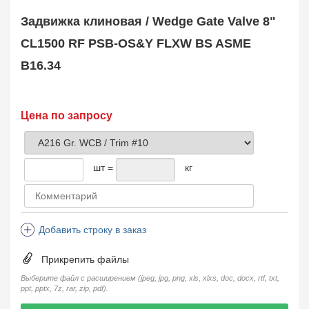
Safety Valve
1
Задвижка клиновая / Wedge Gate Valve 8"
Клапан обратный
Check Valve
3704
CL1500 RF PSB-OS&Y FLXW BS ASME
Кран шаровой
B16.34
Ball Valve
3321
Кран пробковый
Plug Valve
148
Затвор дисковый
Цена по запросу
Butterfly Valve
1
Фильтр сетчатый
Strainer
1138
шт =
кг
Конденсатоотводчик
Steam Trap
4
Компенсатор
Expansion Joint
7
Добавить строку в заказ
Пламегаситель
Flame Arrester
73
Прикрепить файлы
Заказать в 1 клик
Выберите файл с расширением (jpeg, jpg, png, xls, xlxs, doc, docx, rtf, txt,
ppt, pptx, 7z, rar, zip, pdf).