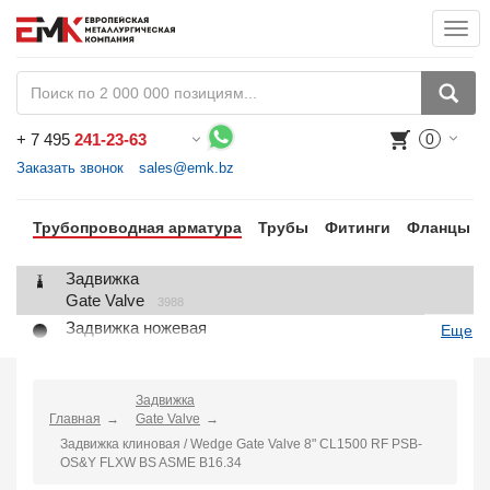
Togg
navi
+
7 495
241-23-63
0
Воспользуйтесь каталогом, положите товар в корзину и оформите заказ.
Заказать звонок
sales@emk.bz
Трубопроводная арматура
Трубы
Фитинги
Фланцы
Задвижка
Gate Valve
3988
Задвижка ножевая
Еще
Knife Gate Valve
1
Клапан запорный
Globe Valve
Задвижка
2191
Главная
Gate Valve
Клапан регулирующий
Задвижка клиновая / Wedge Gate Valve 8" CL1500 RF PSB-
Control Valve
2
OS&Y FLXW BS ASME B16.34
Клапан предохранительный