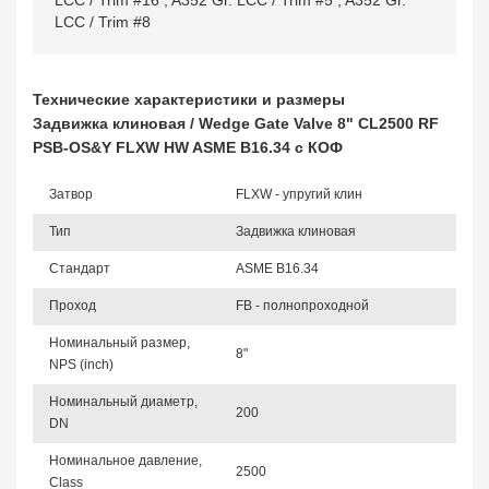
LCC / Trim #16
,
A352 Gr. LCC / Trim #5
,
A352 Gr.
LCC / Trim #8
Технические характеристики и размеры
Задвижка клиновая / Wedge Gate Valve 8" CL2500 RF
PSB-OS&Y FLXW HW ASME B16.34 с КОФ
Затвор
FLXW - упругий клин
Тип
Задвижка клиновая
Стандарт
ASME B16.34
Проход
FB - полнопроходной
Номинальный размер,
8"
NPS (inch)
Номинальный диаметр,
200
DN
Номинальное давление,
2500
Class