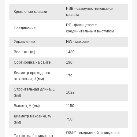
PSB - самоуплотняющаяся
Крепление крышки
крышка
RF - фланцевое с
Соединение
соединительным выступом
Управление
HW - маховик
Вес 1 шт (кг)
1480
Сортировка на сайте
190
Диаметр проходного
179
отверстия, d (мм)
Строительная длина, L
1022
(мм)
Высота, Н (мм)
1150
Диаметр маховика, W
750
(мм)
OS&Y - выдвижной шпиндель с
Тип штока (шпинделя)