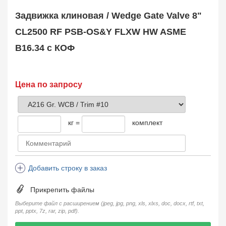
Safety Valve
1
Задвижка клиновая / Wedge Gate Valve 8"
Клапан обратный
Check Valve
3704
CL2500 RF PSB-OS&Y FLXW HW ASME
Кран шаровой
B16.34 с КОФ
Ball Valve
3321
Кран пробковый
Plug Valve
148
Затвор дисковый
Цена по запросу
Butterfly Valve
1
Фильтр сетчатый
Strainer
1138
кг =
комплект
Конденсатоотводчик
Steam Trap
4
Компенсатор
Expansion Joint
7
Добавить строку в заказ
Пламегаситель
Flame Arrester
73
Прикрепить файлы
Заказать в 1 клик
Выберите файл с расширением (jpeg, jpg, png, xls, xlxs, doc, docx, rtf, txt,
ppt, pptx, 7z, rar, zip, pdf).