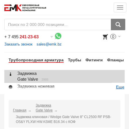
Togg
navi
+
7 495
241-23-63
0
Воспользуйтесь каталогом, положите товар в корзину и оформите заказ.
Заказать звонок
sales@emk.bz
Трубопроводная арматура
Трубы
Фитинги
Фланцы
Задвижка
Gate Valve
3988
Задвижка ножевая
Еще
Knife Gate Valve
1
Клапан запорный
Globe Valve
Задвижка
2191
Главная
Gate Valve
Клапан регулирующий
Задвижка клиновая / Wedge Gate Valve 8" CL2500 RF PSB-
Control Valve
2
OS&Y FLXW HW ASME B16.34 с КОФ
Клапан предохранительный