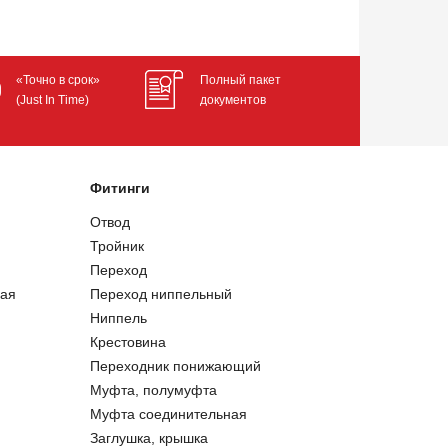
«Точно в срок»
Полный пакет
(Just In Time)
документов
Фитинги
Отвод
Тройник
Переход
ая
Переход ниппельный
Ниппель
Крестовина
Переходник понижающий
Муфта, полумуфта
Муфта соединительная
Заглушка, крышка