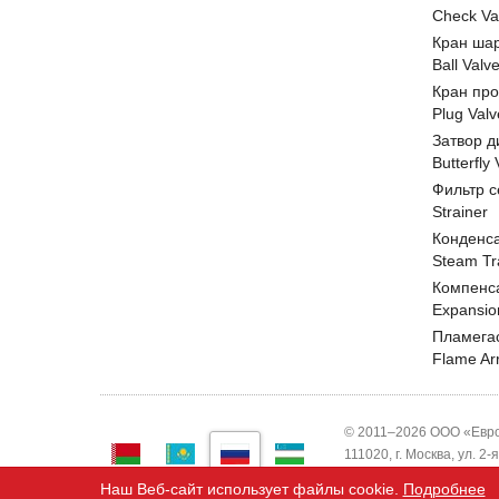
Check Va
Кран ша
Ball Valv
Кран пр
Plug Valv
Затвор д
Butterfly
Фильтр с
Strainer
Конденс
Steam Tr
Компенс
Expansio
Пламега
Flame Ar
© 2011–2026 ООО «Евро
111020, г. Москва, ул. 2
ИНН 7743820503 ООО "
Наш Веб-сайт использует файлы cookie.
Подробнее