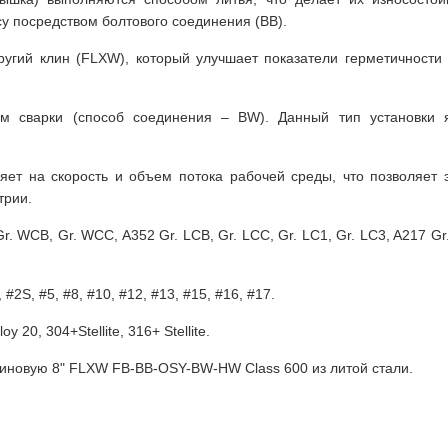
су посредством болтового соединения (BB).
ругий клин (FLXW), который улучшает показатели герметичности
тем сварки (способ соединения – BW). Данный тип установки
яет на скорость и объем потока рабочей среды, что позволяет
трии.
 WCB, Gr. WCC, A352 Gr. LCB, Gr. LCC, Gr. LC1, Gr. LC3, A217 Gr.
 #2S, #5, #8, #10, #12, #13, #15, #16, #17.
oy 20, 304+Stellite, 316+ Stellite.
линовую 8" FLXW FB-BB-OSY-BW-HW Class 600 из литой стали.