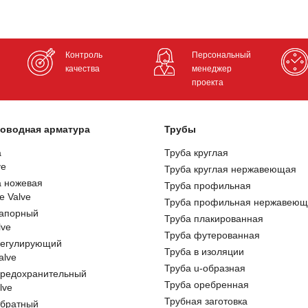
Контроль
Персональный
качества
менеджер
проекта
оводная арматура
Трубы
а
Труба круглая
ve
Труба круглая нержавеющая
а ножевая
Труба профильная
e Valve
Труба профильная нержавеющ
запорный
Труба плакированная
lve
Труба футерованная
регулирующий
Труба в изоляции
alve
Труба u-образная
предохранительный
Труба оребренная
lve
Трубная заготовка
обратный