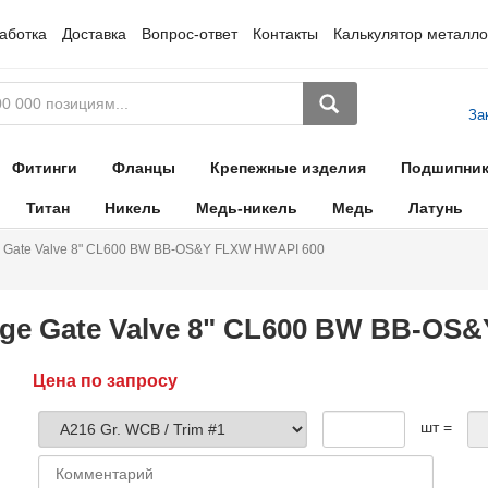
аботка
Доставка
Вопрос-ответ
Контакты
Калькулятор металло
За
Фитинги
Фланцы
Крепежные изделия
Подшипни
Титан
Никель
Медь-никель
Медь
Латунь
 Gate Valve 8" CL600 BW BB-OS&Y FLXW HW API 600
ge Gate Valve 8" CL600 BW BB-OS
Цена по запросу
шт =