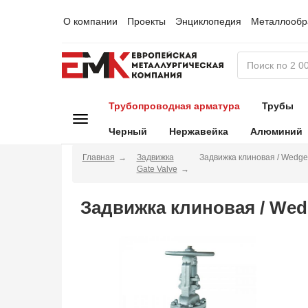
О компании
Проекты
Энциклопедия
Металлообр
Трубопроводная арматура
Трубы
Черный
Нержавейка
Алюминий
Главная
Задвижка
Задвижка клиновая / Wedge
Gate Valve
Задвижка клиновая / Wed