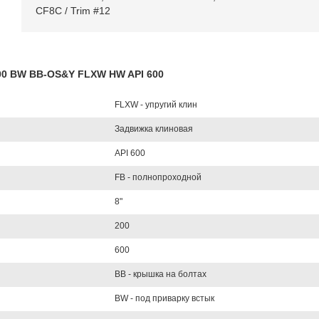
CF8C / Trim #12
600 BW BB-OS&Y FLXW HW API 600
FLXW - упругий клин
Задвижка клиновая
API 600
FB - полнопроходной
8"
200
600
BB - крышка на болтах
BW - под приварку встык