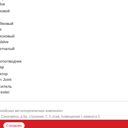
lve
ровой
e
обковый
e
исковый
 Valve
етчатый
атоотводчик
ap
атор
n Joint
ситель
rester
пейская металлургическая компания»
-я Синичкина, д.9а, строение 7, 5 этаж, помещение I, комната 5
ЕМК"
Согласен