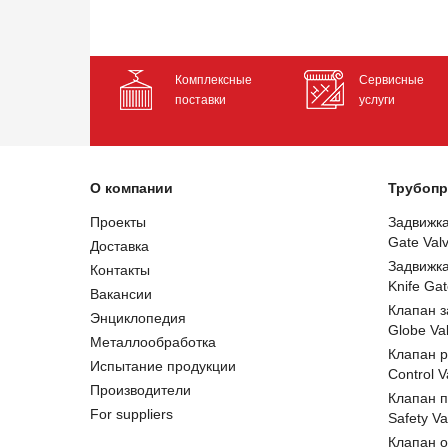
Комплексные
Сервисные
поставки
услуги
О компании
Трубопр
Проекты
Задвижк
Gate Val
Доставка
Задвижк
Контакты
Knife Gat
Вакансии
Клапан 
Энциклопедия
Globe Va
Металлообработка
Клапан 
Испытание продукции
Control V
Производители
Клапан 
For suppliers
Safety Va
Клапан 