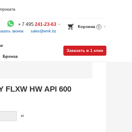
проката
+
7 495
241-23-63
Корзина
0
казать звонок
sales@emk.bz
Воспользуйтесь каталогом, положите товар в корзину и оформите заказ.
ки
Заказать в 1 клик
Бронза
&Y FLXW HW API 600
кг