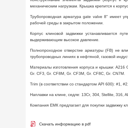
механическим нагрузкам. Крышка крепится к корпу
Трубопроводная арматура gate valve 8" имеет уп
рабочей среды в закрытом положении.
Корпус клиновой задвижки устанавливается пу
выдерживающим высокое давление.
Полнопроходное отверстие арматуры (FB) не вли
трубопроводных линиях в нефтяной, газовой индус
Материалы изготовления корпуса и крышки: A216 Gr.
Gr. CF3, Gr. CF8M, Gr. CF3M, Gr. CF8C, Gr. CN7M.
Trim (в соответствии со стандартом API 600): #1, #2,
Наплавки на клине, седле: 13Cr, 304, Stellite, 316, All
Компания ЕМК предлагает для покупки задвижку к
Скачать информацию в pdf