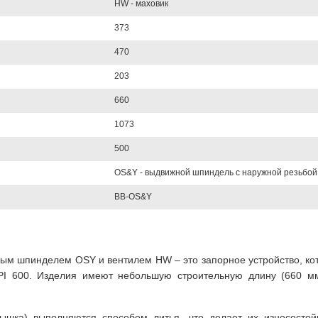
HW - маховик
373
470
203
660
1073
500
OS&Y - выдвижной шпиндель с наружной резьбой
BB-OS&Y
жным шпинделем OSY и вентилем HW – это запорное устройство, к
PI 600. Изделия имеют небольшую строительную длину (660 мм
рышка) выполняются способом литья, что делает их износосто