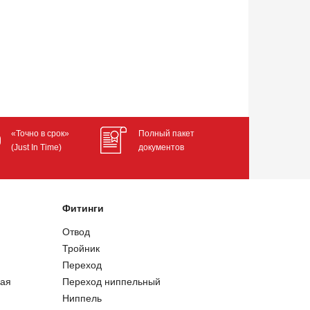
«Точно в срок»
Полный пакет
(Just In Time)
документов
Фитинги
Отвод
Тройник
Переход
ая
Переход ниппельный
Ниппель