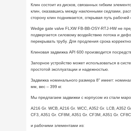
Клин состоит из дисков, связанных гибким элемен
клин, оказавшись между наклонными седлами, рас
сторону клин поднимается, открывая путь рабочей 
Wedge gate valve FLXW FB-BB-OSY-RTJ-HW не пред
подвергается силовому воздействию потока и дефо
перекрывать трубу. Для продления срока корректн
Клиновая задвижка API 600 производится посредств
Запорное устройство может использоваться в сист
простотой эксплуатации и надежностью.
Задвижка номинального размера 8" имеет: номинал
мм, вес – 399 кг.
Мы предлагаем задвижки с корпусом из стали маро
A216 Gr. WCB, A216 Gr. WCC, A352 Gr. LCB, A352 Gr.
CF3, A351 Gr. CF8M, A351 Gr. CF3M, A351 Gr. CF8C
и рабочими элементами из: