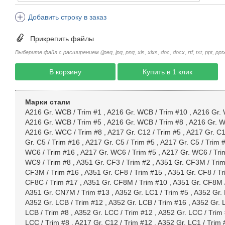
Добавить строку в заказ
Прикрепить файлы
Выберите файл с расширением (jpeg, jpg, png, xls, xlxs, doc, docx, rtf, txt, ppt, pptx, 
В корзину
Купить в 1 клик
Марки стали
A216 Gr. WCB / Trim #1
,
A216 Gr. WCB / Trim #10
,
A216 Gr. 
A216 Gr. WCB / Trim #5
,
A216 Gr. WCB / Trim #8
,
A216 Gr. W
A216 Gr. WCC / Trim #8
,
A217 Gr. C12 / Trim #5
,
A217 Gr. C1
Gr. C5 / Trim #16
,
A217 Gr. C5 / Trim #5
,
A217 Gr. C5 / Trim 
WC6 / Trim #16
,
A217 Gr. WC6 / Trim #5
,
A217 Gr. WC6 / Tri
WC9 / Trim #8
,
A351 Gr. CF3 / Trim #2
,
A351 Gr. CF3M / Tri
CF3M / Trim #16
,
A351 Gr. CF8 / Trim #15
,
A351 Gr. CF8 / Tr
CF8C / Trim #17
,
A351 Gr. CF8M / Trim #10
,
A351 Gr. CF8M 
A351 Gr. CN7M / Trim #13
,
A352 Gr. LC1 / Trim #5
,
A352 Gr. 
A352 Gr. LCB / Trim #12
,
A352 Gr. LCB / Trim #16
,
A352 Gr. 
LCB / Trim #8
,
A352 Gr. LCC / Trim #12
,
A352 Gr. LCC / Trim
LCC / Trim #8
,
A217 Gr. C12 / Trim #12
,
A352 Gr. LC1 / Trim 