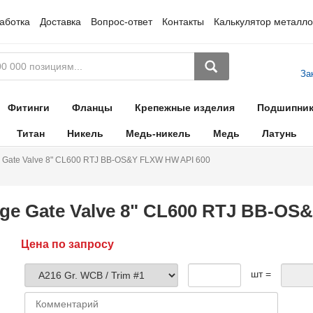
аботка
Доставка
Вопрос-ответ
Контакты
Калькулятор металло
За
Фитинги
Фланцы
Крепежные изделия
Подшипни
Титан
Никель
Медь-никель
Медь
Латунь
 Gate Valve 8" CL600 RTJ BB-OS&Y FLXW HW API 600
ge Gate Valve 8" CL600 RTJ BB-OS
Цена по запросу
шт =