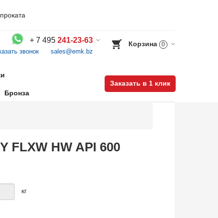
проката
+
7 495
241-23-63
Корзина
0
казать звонок
sales@emk.bz
Воспользуйтесь каталогом, положите товар в корзину и оформите заказ.
ки
Заказать в 1 клик
Бронза
&Y FLXW HW API 600
кг