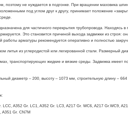
том, поэтому не нуждается в подгонке. При вращении маховика шпи
положенными под углом друг к другу, принимает положение «закры
среде.
назначена для частичного перекрытия трубопровода. Находясь в 
рмируется. Это становится причиной выхода задвижки из строя: он
ой работы арматуры рекомендуется оперативно и полностью закручи
ом литья из углеродистой или легированной стали. Размерный диа
емах, транспортирующих жидкие и вязкие среды. Задвижка имеет п
ьный диаметр – 200, высоту – 1073 мм, строительную длину – 664
к:
 LCC, A352 Gr. LC1, A352 Gr. LC3, A217 Gr. WC6, A217 Gr.WC9, A217
, A351 Gr. CN7M