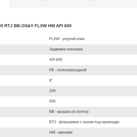
600 RTJ BB-OS&Y FLXW HW API 600
FLXW - упругий клин
Задвижка клиновая
API 600
FB - полнопроходной
8"
200
600
BB - крышка на болтах
RTJ - фланцевое с пазом под прокладку
HW - маховик