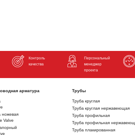
Контроль
Персональный
качества
менеджер
проекта
оводная арматура
Трубы
а
Труба круглая
ve
Труба круглая нержавеющая
а ножевая
Труба профильная
e Valve
Труба профильная нержавеющ
запорный
Труба плакированная
lve