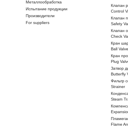
Металлообработка
Клапан 
Испытание продукции
Control V
Производители
Клапан 
For suppliers
Safety Va
Клапан 
Check Va
Кран ша
Ball Valv
Кран пр
Plug Valv
Затвор д
Butterfly
Фильтр с
Strainer
Конденс
Steam Tr
Компенс
Expansio
Пламега
Flame Ar