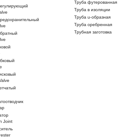
Труба футерованная
регулирующий
Труба в изоляции
alve
Труба u-образная
предохранительный
Труба оребренная
lve
Трубная заготовка
обратный
lve
ровой
e
обковый
e
исковый
 Valve
етчатый
атоотводчик
ap
атор
n Joint
ситель
rester