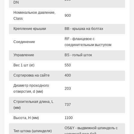
DN
Номинальное давление,
900
Class
Крепление крышки
BB - крышка на болтах
RF - фланцевое с
Соединение
соединительным выступом
Управление
BS - голый шток
Вес 1 шт (кг)
550
Сортировка на сайте
400
Диаметр проходного
203
отверстия, d (мм)
Строительная длина, L
737
(мм)
Высота, Н (мм)
1100
OS&Y - выдвижной шпиндель с
Тип штока (шпинделя)