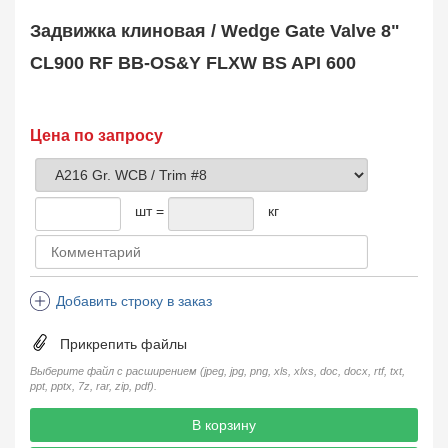
Safety Valve
1
Задвижка клиновая / Wedge Gate Valve 8"
Клапан обратный
Check Valve
3704
CL900 RF BB-OS&Y FLXW BS API 600
Кран шаровой
Ball Valve
3321
Кран пробковый
Цена по запросу
Plug Valve
148
Затвор дисковый
Butterfly Valve
1
шт =
кг
Фильтр сетчатый
Strainer
1138
Конденсатоотводчик
Steam Trap
4
Добавить строку в заказ
Компенсатор
Expansion Joint
7
Прикрепить файлы
Пламегаситель
Flame Arrester
73
Выберите файл с расширением (jpeg, jpg, png, xls, xlxs, doc, docx, rtf, txt,
ppt, pptx, 7z, rar, zip, pdf).
Заказать в 1 клик
В корзину