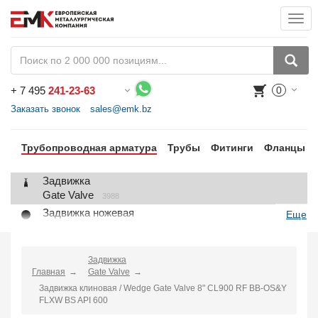
Togg
navi
+
7 495
241-23-63
0
Воспользуйтесь каталогом, положите товар в корзину и оформите заказ.
Заказать звонок
sales@emk.bz
Трубопроводная арматура
Трубы
Фитинги
Фланцы
Задвижка
Gate Valve
3988
Задвижка ножевая
Еще
Knife Gate Valve
1
Клапан запорный
Globe Valve
Задвижка
2191
Главная
Gate Valve
Клапан регулирующий
Задвижка клиновая / Wedge Gate Valve 8" CL900 RF BB-OS&Y
Control Valve
2
FLXW BS API 600
Клапан предохранительный