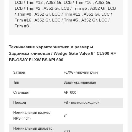
LCB / Trim #12
,
A352 Gr. LCB / Trim #16
,
A352 Gr.
LCB / Trim #2
,
A352 Gr. LCB / Trim #5
,
A352 Gr. LCB
/ Trim #8
,
A352 Gr. LCC / Trim #12
,
A352 Gr. LCC /
Trim #16
,
A352 Gr. LCC / Trim #5
,
A352 Gr. LCC /
Trim #8
Технические характеристики и размеры
Задвижка клиновая / Wedge Gate Valve 8" CL900 RF
BB-OS&Y FLXW BS API 600
Затвор
FLXW - упругий клин
Тип
Задвижка клиновая
Стандарт
API 600
Проход
FB - полнопроходной
Номинальный размер,
8"
NPS (inch)
Номинальный диаметр,
200