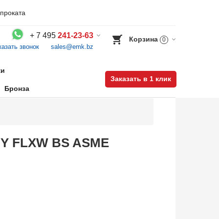
проката
+
7 495
241-23-63
Корзина
0
казать звонок
sales@emk.bz
Воспользуйтесь каталогом, положите товар в корзину и оформите заказ.
ки
Заказать в 1 клик
Бронза
S&Y FLXW BS ASME