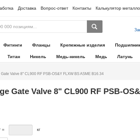
аботка
Доставка
Вопрос-ответ
Контакты
Калькулятор металло
За
Фитинги
Фланцы
Крепежные изделия
Подшипни
Титан
Никель
Медь-никель
Медь
Латунь
e Gate Valve 8" CL900 RF PSB-OS&Y FLXW BS ASME B16.34
ge Gate Valve 8" CL900 RF PSB-O
т =
кг