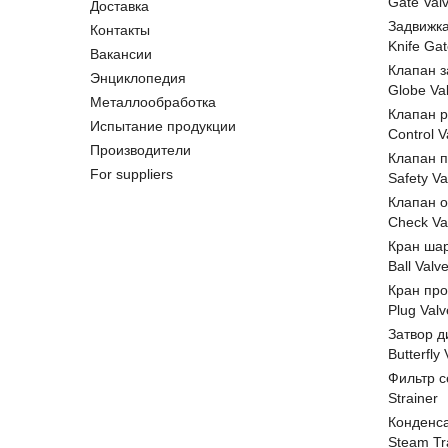
Gate Val
Доставка
Задвижк
Контакты
Knife Gat
Вакансии
Клапан 
Энциклопедия
Globe Va
Металлообработка
Клапан 
Испытание продукции
Control V
Производители
Клапан 
For suppliers
Safety Va
Клапан 
Check Va
Кран ша
Ball Valv
Кран пр
Plug Valv
Затвор д
Butterfly
Фильтр с
Strainer
Конденс
Steam Tr