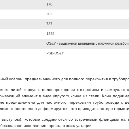
170
203
737
1225
OS&Y - выдвижной шпиндель с наружной резьбой
PSB-OS&Y
ный клапан, предназначенного для полного перекрытия в трубопр
меет литой корпус с полнопроходным отверстием и самоуплотн
ывающий элемент в виде упругого клина из стали. Клин поднима
 не предназначена для частичного перекрытия трубопровода с ц
элемент постепенно деформируется, что приводит к потере гермети
 выступом), которые соединяются со встречными фланцами на т
безопасное исполнение, проста в эксплуатации.