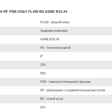
900 RF PSB-OS&Y FLXW BS ASME B16.34
FLXW - упругий клин
Задвижка клиновая
ASME B16.34
FB - полнопроходной
8"
200
900
PSB - самоуплотняющаяся крышка
RF - фланцевое с соединительным выступом
BS - голый шток
610