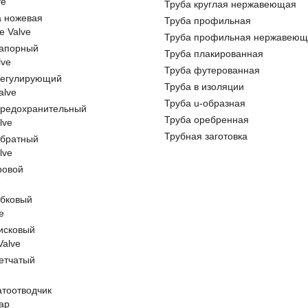
ve
Труба круглая нержавеющая
а ножевая
Труба профильная
e Valve
Труба профильная нержавеющ
запорный
Труба плакированная
lve
Труба футерованная
регулирующий
Труба в изоляции
alve
Труба u-образная
предохранительный
Труба оребренная
lve
Трубная заготовка
обратный
lve
ровой
e
обковый
e
исковый
 Valve
етчатый
атоотводчик
ap