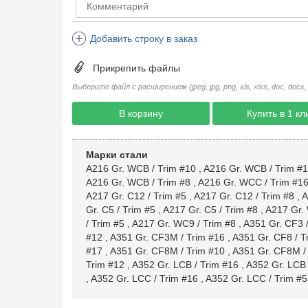
Добавить строку в заказ
Прикрепить файлы
Выберите файл с расширением (jpeg, jpg, png, xls, xlxs, doc, docx, rtf, 
В корзину
Купить в 1 кл
Марки стали
A216 Gr. WCB / Trim #10
,
A216 Gr. WCB / Trim #
A216 Gr. WCB / Trim #8
,
A216 Gr. WCC / Trim #1
A217 Gr. C12 / Trim #5
,
A217 Gr. C12 / Trim #8
,
A
Gr. C5 / Trim #5
,
A217 Gr. C5 / Trim #8
,
A217 Gr. 
/ Trim #5
,
A217 Gr. WC9 / Trim #8
,
A351 Gr. CF3 /
#12
,
A351 Gr. CF3M / Trim #16
,
A351 Gr. CF8 / T
#17
,
A351 Gr. CF8M / Trim #10
,
A351 Gr. CF8M /
Trim #12
,
A352 Gr. LCB / Trim #16
,
A352 Gr. LCB 
,
A352 Gr. LCC / Trim #16
,
A352 Gr. LCC / Trim #5