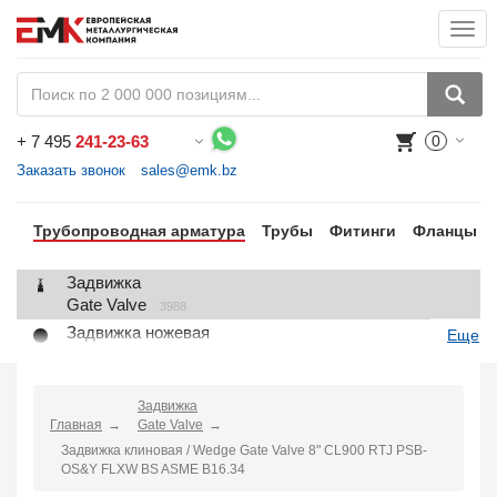
Togg
navi
+
7 495
241-23-63
0
Воспользуйтесь каталогом, положите товар в корзину и оформите заказ.
Заказать звонок
sales@emk.bz
Трубопроводная арматура
Трубы
Фитинги
Фланцы
Задвижка
Gate Valve
3988
Задвижка ножевая
Еще
Knife Gate Valve
1
Клапан запорный
Globe Valve
Задвижка
2191
Главная
Gate Valve
Клапан регулирующий
Задвижка клиновая / Wedge Gate Valve 8" CL900 RTJ PSB-
Control Valve
2
OS&Y FLXW BS ASME B16.34
Клапан предохранительный