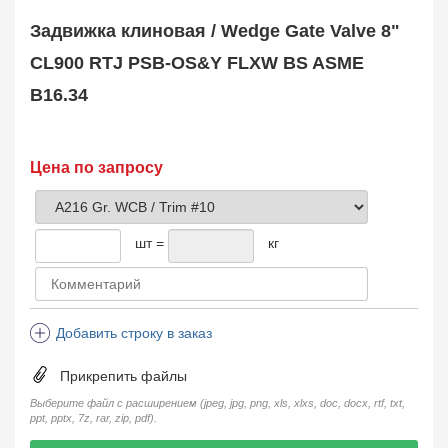
Safety Valve
1
Задвижка клиновая / Wedge Gate Valve 8"
Клапан обратный
Check Valve
3704
CL900 RTJ PSB-OS&Y FLXW BS ASME
Кран шаровой
B16.34
Ball Valve
3321
Кран пробковый
Plug Valve
148
Затвор дисковый
Цена по запросу
Butterfly Valve
1
Фильтр сетчатый
Strainer
1138
шт =
кг
Конденсатоотводчик
Steam Trap
4
Компенсатор
Expansion Joint
7
Добавить строку в заказ
Пламегаситель
Flame Arrester
73
Прикрепить файлы
Заказать в 1 клик
Выберите файл с расширением (jpeg, jpg, png, xls, xlxs, doc, docx, rtf, txt,
ppt, pptx, 7z, rar, zip, pdf).