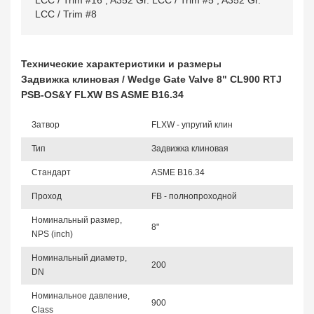
LCC / Trim #16
,
A352 Gr. LCC / Trim #5
,
A352 Gr.
LCC / Trim #8
Технические характеристики и размеры
Задвижка клиновая / Wedge Gate Valve 8" CL900 RTJ
PSB-OS&Y FLXW BS ASME B16.34
Затвор
FLXW - упругий клин
Тип
Задвижка клиновая
Стандарт
ASME B16.34
Проход
FB - полнопроходной
Номинальный размер,
8"
NPS (inch)
Номинальный диаметр,
200
DN
Номинальное давление,
900
Class