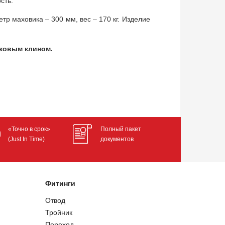
ость.
р маховика – 300 мм, вес – 170 кг. Изделие
сковым клином.
«Точно в срок»
Полный пакет
(Just In Time)
документов
Фитинги
Отвод
Тройник
Переход