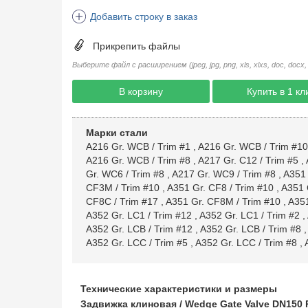
Добавить строку в заказ
Прикрепить файлы
Выберите файл с расширением (jpeg, jpg, png, xls, xlxs, doc, docx, rtf, 
В корзину
Купить в 1 кл
Марки стали
A216 Gr. WCB / Trim #1
,
A216 Gr. WCB / Trim #10
A216 Gr. WCB / Trim #8
,
A217 Gr. C12 / Trim #5
,
Gr. WC6 / Trim #8
,
A217 Gr. WC9 / Trim #8
,
A351 
CF3M / Trim #10
,
A351 Gr. CF8 / Trim #10
,
A351 
CF8C / Trim #17
,
A351 Gr. CF8M / Trim #10
,
A351
A352 Gr. LC1 / Trim #12
,
A352 Gr. LC1 / Trim #2
,
A352 Gr. LCB / Trim #12
,
A352 Gr. LCB / Trim #8
A352 Gr. LCC / Trim #5
,
A352 Gr. LCC / Trim #8
,
Технические характеристики и размеры
Задвижка клиновая / Wedge Gate Valve DN150