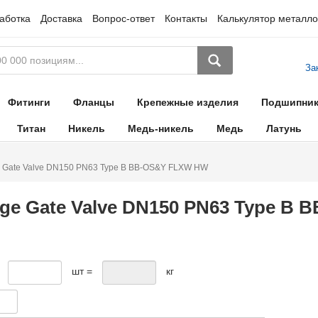
аботка
Доставка
Вопрос-ответ
Контакты
Калькулятор металло
За
Фитинги
Фланцы
Крепежные изделия
Подшипни
Титан
Никель
Медь-никель
Медь
Латунь
e Gate Valve DN150 PN63 Type B BB-OS&Y FLXW HW
ge Gate Valve DN150 PN63 Type B
шт =
кг