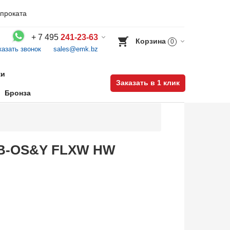
проката
+
7 495
241-23-63
Корзина
0
казать звонок
sales@emk.bz
Воспользуйтесь каталогом, положите товар в корзину и оформите заказ.
ки
Заказать в 1 клик
Бронза
 BB-OS&Y FLXW HW