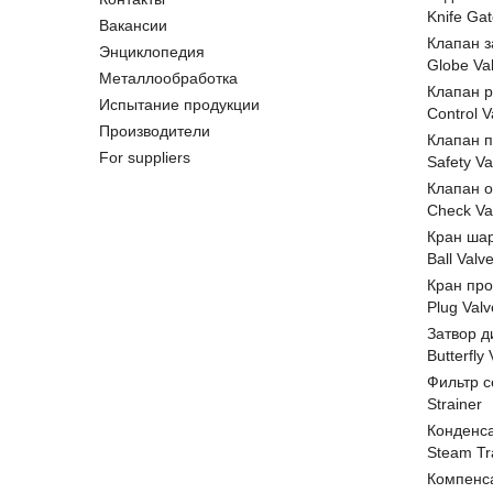
Knife Gat
Вакансии
Клапан 
Энциклопедия
Globe Va
Металлообработка
Клапан 
Испытание продукции
Control V
Производители
Клапан 
For suppliers
Safety Va
Клапан 
Check Va
Кран ша
Ball Valv
Кран пр
Plug Valv
Затвор д
Butterfly
Фильтр с
Strainer
Конденс
Steam Tr
Компенс