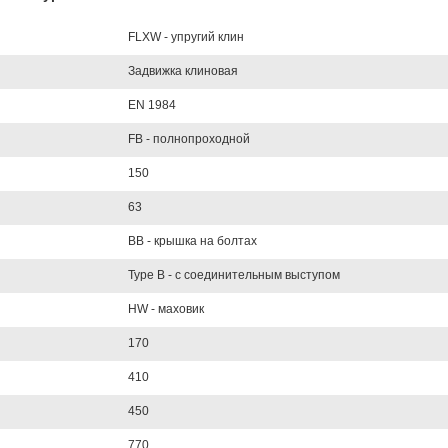
FLXW - упругий клин
Задвижка клиновая
EN 1984
FB - полнопроходной
150
63
BB - крышка на болтах
Type B - с соединительным выступом
HW - маховик
170
410
450
770