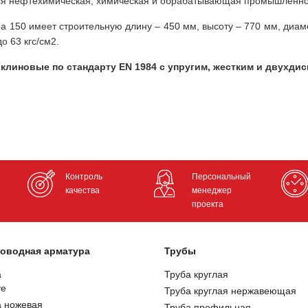
тся нефтехимическая, химическая и обрабатывающая промышленн
 150 имеет строительную длину – 450 мм, высоту – 770 мм, диамет
 63 кгс/cм2.
клиновые по стандарту EN 1984 с упругим, жестким и двухди
Контроль
Персональный
качества
менеджер
проекта
оводная арматура
Трубы
а
Труба круглая
ve
Труба круглая нержавеющая
а ножевая
Труба профильная