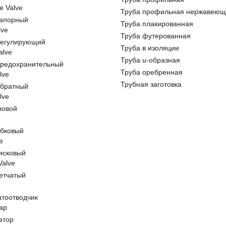
e Valve
Труба профильная нержавеющ
запорный
Труба плакированная
lve
Труба футерованная
регулирующий
Труба в изоляции
alve
Труба u-образная
предохранительный
Труба оребренная
lve
Трубная заготовка
обратный
lve
ровой
e
обковый
e
исковый
 Valve
етчатый
атоотводчик
ap
атор