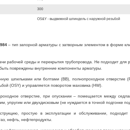
300
OS&Y - выдвижной шпиндель с наружной резьбой
1984
– тип запорной арматуры с затворным элементом в форме к
чи рабочей среды и перекрытия трубопровода. Не подходит для р
 быть повреждены внутренние компоненты арматуры.
нную шпильками или болтами (BB), полнопроходное отверстие (F
ьбой (OSY) и управляется поворотом маховика (HW).
роходное отверстие, при опускании – помещается между седла
м, упругим или двухдисковым (не нуждается в точной подгонке под
струкцию, простую в эксплуатации и обслуживании, подходит
газ, нефть, нефтепродукты.