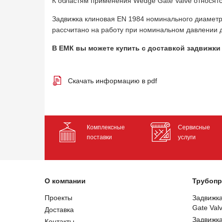
К областям применения Wedge Gate Valve относя
Задвижка клиновая EN 1984 номинального диаметра
рассчитано на работу при номинальном давлении до
В ЕМК вы можете купить с доставкой задвижки 
Скачать информацию в pdf
Комплексные
Сервисные
поставки
услуги
О компании
Трубопр
Проекты
Задвижк
Gate Val
Доставка
Задвижк
Контакты